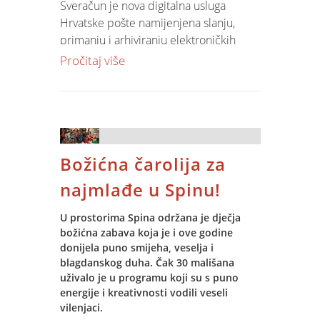
Sveračun je nova digitalna usluga
Hrvatske pošte namijenjena slanju,
primanju i arhiviranju elektroničkih
(digitalnih) računa za poduzetnike i
Pročitaj više
pravne osobe u Hrvatskoj. Riječ je o
servisu koji funkcionira kao platforma
za razmjenu e-računa i podržava
moderne zakonske zahtjeve
digitalizacije poslovanja, posebno u
Božićna čarolija za
kontekstu Fiskalizacije 2.0 — reforme
koja zahtijeva obveznicima PDV-a i
najmlađe u Spinu!
drugim poslovnim subjektima
automatsko prijavljivanje i obradu
U prostorima Spina održana je dječja
računa u digitalnom obliku.
božićna zabava koja je i ove godine
donijela puno smijeha, veselja i
blagdanskog duha. Čak 30 mališana
uživalo je u programu koji su s puno
energije i kreativnosti vodili veseli
vilenjaci.