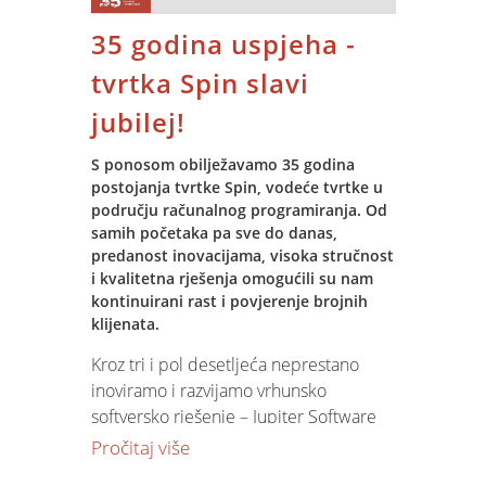
35 godina uspjeha -
Zahvaljujemo tvrtki Grga na povjerenju i
veselimo se njezinim budućim
tvrtka Spin slavi
uspjesima s Jupiter Software ERP-om!
jubilej!
S ponosom obilježavamo 35 godina
postojanja tvrtke Spin, vodeće tvrtke u
području računalnog programiranja. Od
samih početaka pa sve do danas,
predanost inovacijama, visoka stručnost
i kvalitetna rješenja omogućili su nam
kontinuirani rast i povjerenje brojnih
klijenata.
Kroz tri i pol desetljeća neprestano
inoviramo i razvijamo vrhunsko
softversko rješenje – Jupiter Software
koji optimizira poslovanje svih naših
Pročitaj više
partnera.