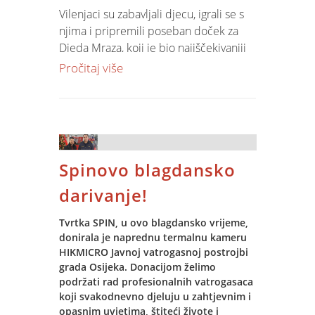
Vilenjaci su zabavljali djecu, igrali se s
njima i pripremili poseban doček za
Djeda Mraza, koji je bio najiščekivaniji
gost večeri. Nakon dolaska, Djed Mraz
Pročitaj više
je svakom djetetu podijelio božićni
poklon, na veliko oduševljenje malih
sudionika.
Zabava je protekla u toploj i veseloj
atmosferi, ispunjenoj dječjim smijehom
Spinovo blagdansko
i pravim božićnim ugođajem, a
najmlađi su kući ponijeli lijepe
darivanje!
uspomene koje će dugo pamtiti.
Tvrtka SPIN, u ovo blagdansko vrijeme,
donirala je naprednu termalnu kameru
HIKMICRO Javnoj vatrogasnoj postrojbi
grada Osijeka. Donacijom želimo
podržati rad profesionalnih vatrogasaca
koji svakodnevno djeluju u zahtjevnim i
opasnim uvjetima, štiteći živote i