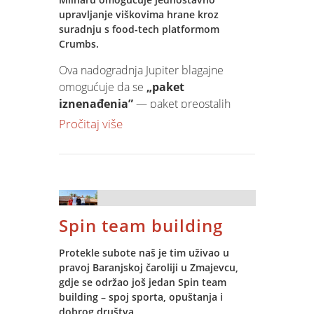
upravljanje viškovima hrane kroz
Zahvaljujemo svim sudionicima na
suradnju s food-tech platformom
aktivnom sudjelovanju kroz pitanja,
Crumbs.
komentare i rasprave, čime je
ostvarena dinamična i interaktivna
Ova nadogradnja Jupiter blagajne
atmosfera.
.
omogućuje da se
„paket
iznenađenja”
— paket preostalih
Za sve korisnike koji nisu bili u
svježih pekarskih proizvoda po sniženoj
Pročitaj više
mogućnosti prisustvovati seminaru,
cijeni — precizno evidentira, prati i
Spin najavljuje
Webinar 09.12.2025.
izdaje unutar standardnog prodajnog
procesa. Ključna je prednost što sve
Spin će i dalje nastaviti pružati stručnu
transakcije i količine prolaze kroz
podršku i edukacije koje pomažu
postojeću Jupiter infrastrukturu, bez
korisnicima da sigurno i jednostavno
Spin team building
potrebe za dodatnim softverom ili
primjenjuju zakonske i tehnološke
ručnim radom.
novine u svakodnevnom radu.
Protekle subote naš je tim uživao u
pravoj Baranjskoj čaroliji u Zmajevcu,
Što je tehnički omogućeno Jupiter
gdje se održao još jedan Spin team
rješenjem?
building – spoj sporta, opuštanja i
• Automatska evidencija na blagajni:
dobrog društva