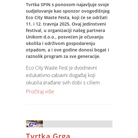
optimizaciju lanca opskrbe i unificirano
Tvrtka SPIN s ponosom najavljuje svoje
upravljanje resursima.
sudjelovanje kao sponzor ovogodišnjeg
Eco City Waste Festa, koji će se održati
Ovo proširenje dokazuje pouzdanost i
11. i 12. travnja 2025. Ovaj jedinstveni
festival, u organizaciji našeg partnera
fleksibilnost Jupiter Software-a,
Unikom d.o.o., posvećen je očuvanju
prilagođenog specifičnim potrebama
okoliša i održivom gospodarenju
pekarske industrije i maloprodaje.
otpadom, a i ove godine donosi bogat i
Ponosni smo što dugogodišnja suradnja
raznolik program za sve generacije.
sa Mlinar Grupom nastavlja donositi
Eco City Waste Fest je dvodnevni
vrhunske rezultate!
edukativno-zabavni događaj koji
okuplja građane svih dobi s ciljem
Implementacija Jupiter Software-a u
podizanja svijesti o važnosti očuvanja
"Hleb i kifle" dodatno će standardizirati
Pročitaj više
prirode i odgovornog postupanja s
procese unutar cijele grupacije.
otpadom. Ovogodišnje izdanje donosi
još više zanimljivih sadržaja, inovativnih
radionica i interaktivnih edukacija za
djecu, mlade i odrasle.
Tvrtka Grga