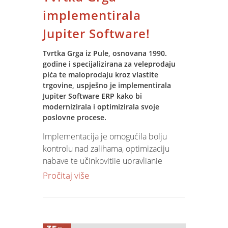
Sudjelovanje na Eco City Waste Festu za
implementirala
nas u SPIN-u predstavlja još jedan
Jupiter Software!
korak prema odgovornom i održivom
poslovanju, te podršci inicijativama koje
Tvrtka Grga iz Pule, osnovana 1990.
konkretno pridonose boljitku zajednice
godine i specijalizirana za veleprodaju
i okoliša.
pića te maloprodaju kroz vlastite
trgovine, uspješno je implementirala
Jupiter Software ERP kako bi
modernizirala i optimizirala svoje
poslovne procese.
Implementacija je omogućila bolju
kontrolu nad zalihama, optimizaciju
nabave te učinkovitije upravljanje
prodajom i financijama. Zahvaljujući
Pročitaj više
modularnosti i prilagodljivosti Jupiter
Software-a, tvrtka Grga sada ima
suvremeno rješenje koje prati njezine
specifične potrebe i rast poslovanja.