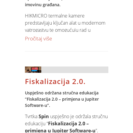
imovinu građana.
HIKMICRO termalne kamere
predstavljaju ključan alat u modernom
vatrogastvu te omogućuju rad u
potpunom mraku, gustoj dimnoj magli i
Pročitaj više
drugim uvjetima smanjene vidljivosti.
Termalne slike visoke rezolucije
pomažu u pronalaženju žarišta požara,
otkrivanju žrtava, procjeni rizika i
sigurnijem kretanju kroz objekt.
Fiskalizacija 2.0.
Ovom donacijom tvrtka Spin želi
Uspješno održana stručna edukacija
doprinijeti tehnološkom opremanju
“Fiskalizacija 2.0 – primjena u Jupiter
vatrogasnih timova te izraziti zahvalnost
Software-u”.
pripadnicima Javne vatrogasne
postrojbe grada Osijeka na njihovoj
Tvrtka
Spin
uspješno je održala stručnu
predanosti, stručnosti i hrabrosti.
edukaciju “
Fiskalizacija 2.0 –
primjena u Jupiter Software-u
”,