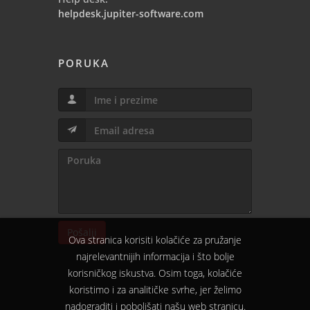
helpdesk.jupiter-software.com
PORUKA
Pošalji
Ova stranica korisiti kolačiće za pružanje
najrelevantnijih informacija i što bolje
korisničkog iskustva. Osim toga, kolačiće
koristimo i za analitičke svrhe, jer želimo
nadograditi i poboljšati našu web stranicu.