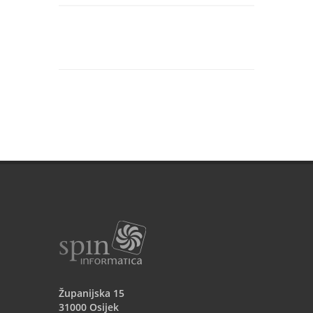
Naš tim stručnjaka neprestano
unaprjeđuje svoje znanje i vještine kako
bismo ostali korak ispred tehnoloških
trendova.
Zahvaljujemo svim zaposlenicima,
partnerima i klijentima koji su dio naše
priče. Vaše povjerenje i suradnja
omogućili su nam da budemo ono što
smo danas – tvrtka koja s ponosom
gleda u budućnost!
S veseljem nastavljamo dalje, spremni
na nove izazove i uspjehe!
Županijska 15
31000 Osijek