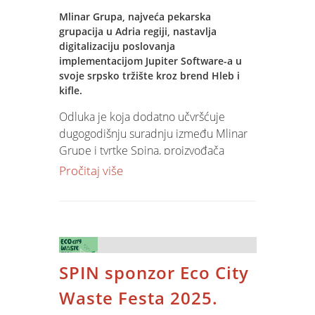
Mlinar Grupa, najveća pekarska
grupacija u Adria regiji, nastavlja
digitalizaciju poslovanja
implementacijom Jupiter Software-a u
svoje srpsko tržište kroz brend Hleb i
kifle.
Odluka je koja dodatno učvršćuje
dugogodišnju suradnju između Mlinar
Grupe i tvrtke Spina, proizvođača
Jupiter Software-a.
Pročitaj više
Mlinar Grupa posluje u Hrvatskoj,
Sloveniji i Srbiji, s više od 300 prodajnih
mjesta i tržištem od 16 milijuna
stanovnika. Korištenjem Jupiter
SPIN sponzor Eco City
Software-a u svim poslovnim
jedinicama, grupacija postiže višu
Waste Festa 2025.
razinu operativne učinkovitosti,