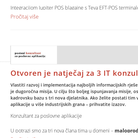
Integracijom Jupiter POS blagajne s Teya EFT-POS termina
terminal, čime se uklanja potreba za ručnim unosom i sm
Pročitaj više
Prednosti integracije uključuju:
• automatski prijenos iznosa na EFT-POS terminal
• bržu obradu kartičnih plaćanja
• manje pogrešaka pri naplati
• jednostavniji rad djelatnika
• automatsku potvrdu uspješne transakcije u POS blagajni.
Otvoren je natječaj za 3 IT konzu
Sve u jednom uređaju
Vlastiti razvoj i implementacija najboljih informacijskih rje
je dugoročna misija. U cilju što boljeg ispunjavanja misije, 
Jupiter Mobile POS aplikacija podržava rad na
Teya All-i
kadrovsku bazu s tri nova djelatnika. Ako želite postati tim
• fiskalnu blagajnu
aplikacije u više industrijskih grana – prihvatite izazov.
• kartično plaćanje
Konzultant za poslovne aplikacije
• ugrađeni termalni pisač računa.
Jedan uređaj omogućuje izdavanje računa, prihvat gotovinskih
U potrazi smo za tri nova člana tima u domeni –
maloproda
idealnim rješenjem za trgovine, ugostiteljstvo, mobilnu prod