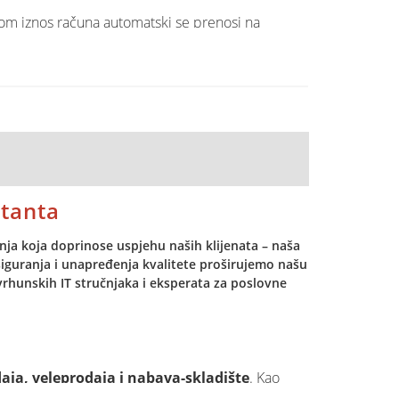
lom iznos računa automatski se prenosi na
anjuje mogućnost pogrešaka.
ltanta
šenja koja doprinose uspjehu naših klijenata – naša
osiguranja i unapređenja kvalitete proširujemo našu
n-One Android uređaju
, koji objedinjuje:
 vrhunskih IT stručnjaka i eksperata za poslovne
 i kartičnih plaćanja te ispis računa, što ga čini
ja, veleprodaja i nabava-skladište
. Kao
aju i terenski rad.