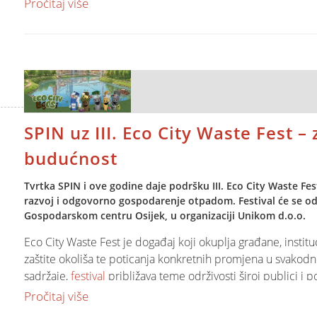
Spinov konzultant svakodnevno ćeš istraživati poslovne mode
Pročitaj više
novih rješenja poslovnih procesa i softverske podrške.
Zašto Teya?
Ako si proaktivna i timski orijentirana osoba, idealan si kan
Teya nudi moderna rješenja za prihvat kartičnih plaćanja s
učinkovitost poslovanja. Korisnicima su na raspolaganju br
Cijeli tekst natječaja pročitaj na
linku
putem mobilne aplikacije, redovita softverska ažuriranja te 
sukladno ugovorenim uvjetima.
SPIN uz III. Eco City Waste Fest –
Moderna naplata za suvremeno poslovanje
budućnost
Integracijom Jupiter Software POS sustava i Teya rješenja
Tvrtka SPIN i ove godine daje podršku III. Eco City Waste F
integrirano prodajno mjesto koje ubrzava naplatu, pojednos
razvoj i odgovorno gospodarenje otpadom. Festival će se održ
iskustvo zaposlenicima i kupcima.
Gospodarskom centru Osijek, u organizaciji Unikom d.o.o.
Eco City Waste Fest je događaj koji okuplja građane, instituci
Za više informacija o integraciji i implementaciji Teya rješ
zaštite okoliša te poticanja konkretnih promjena u svakodn
pomoći pronaći rješenje koje najbolje odgovara vašem pos
sadržaje,
festival
približava teme održivosti široj publici i p
Pročitaj više
Sudjelovanje na Eco City Waste Festu za nas u SPIN-u pred