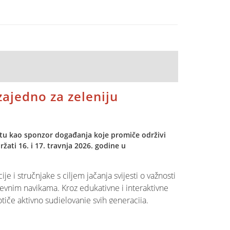
le, a jedan od tvojih zadataka bit će i kreiranje
didat za ovu poziciju.
 naglaskom na jednostavnost korištenja i
zo procesiranje transakcija, pregled prometa
isplata sredstava već sljedeći radni dan,
 zajedno za zeleniju
 korisnici dobivaju pouzdano, moderno i potpuno
estu kao sponzor događanja koje promiče održivi
tavljuje svakodnevni rad i pruža kvalitetnije
ati 16. i 17. travnja 2026. godine u
je i stručnjake s ciljem jačanja svijesti o važnosti
enja kontaktirajte SPIN d.o.o. – rado ćemo vam
evnim navikama. Kroz edukativne i interaktivne
lovanju.
otiče aktivno sudjelovanje svih generacija.
stavlja još jedan korak prema odgovornom i