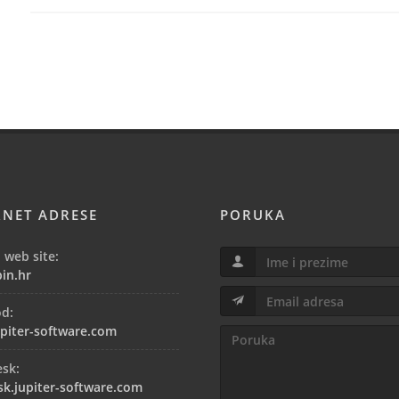
održivom poslovanju, te podršci inicijativama koje konkretn
RNET ADRESE
PORUKA
 web site:
in.hr
od:
piter-software.com
esk:
sk.jupiter-software.com