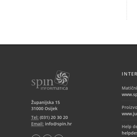
INTE
Matični
www.sp
Županijska 15
Proizv
31000 Osijek
www.ju
Tel:
(031) 20 30 20
Email:
info@spin.hr
Help d
helpde