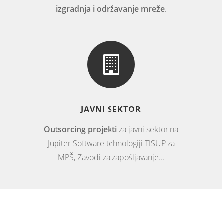
izgradnja i održavanje mreže
.
JAVNI SEKTOR
Outsorcing projekti
za javni sektor na
Jupiter Software tehnologiji TISUP za
MPŠ, Zavodi za zapošljavanje...