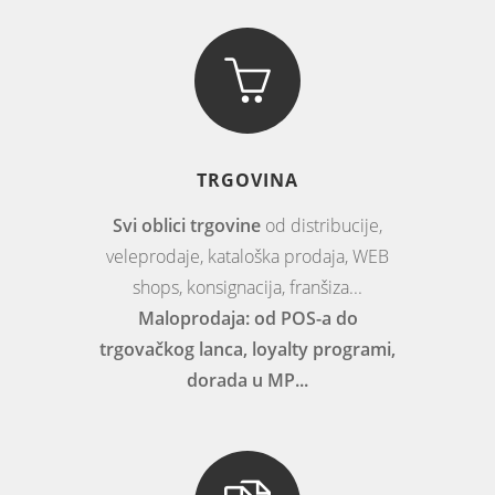
TRGOVINA
Svi oblici trgovine
od distribucije,
veleprodaje, kataloška prodaja, WEB
shops, konsignacija, franšiza...
Maloprodaja: od POS-a do
trgovačkog lanca, loyalty programi,
dorada u MP...