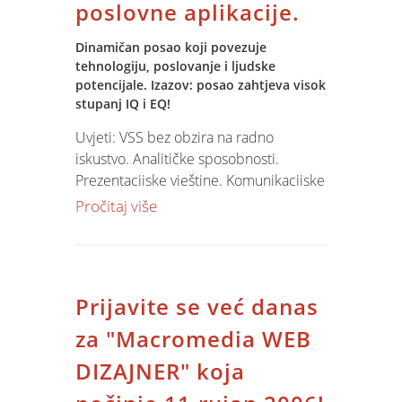
poslovne aplikacije.
Dinamičan posao koji povezuje
tehnologiju, poslovanje i ljudske
potencijale. Izazov: posao zahtjeva visok
stupanj IQ i EQ!
Uvjeti: VSS bez obzira na radno
iskustvo. Analitičke sposobnosti.
Prezentacijske vještine. Komunikacijske
vještine. Poznavanje MS Windows i
Pročitaj više
Office alata. Znanje engleskog jezika. B
vozačka kategorija. Prednost
poznavanje SQL jezika. Zamolbe i CV
slati na
ovaj e-mail
do 24. rujna 2006.
Prijavite se već danas
za "Macromedia WEB
DIZAJNER" koja