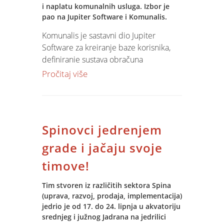
ukupnog zadovoljstva kvalitetom IT
i naplatu komunalnih usluga. Izbor je
pao na Jupiter Software i Komunalis.
usluga.
Komunalis je sastavni dio Jupiter
Software za kreiranje baze korisnika,
definiranje sustava obračuna
komunalnih usluga, evidenciju utrošaka,
Pročitaj više
obračun i naplatu usluga. Komunalis je
u potpunosti integriran s poslovnim
modulima Jupiter Software i u cjelini
čine dobru osnovu za unapređenje
Spinovci jedrenjem
poslovnih procesa.
grade i jačaju svoje
Više o Komunalis-u....
timove!
Tim stvoren iz različitih sektora Spina
(uprava, razvoj, prodaja, implementacija)
jedrio je od 17. do 24. lipnja u akvatoriju
srednjeg i južnog Jadrana na jedrilici