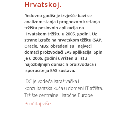
Hrvatskoj.
Redovno godišnje izvješće bavi se
analizom stanja i prognozom kretanja
tržišta poslovnih aplikacija na
Hrvatskom tržištu u 2005. godini. Uz
strane igrače na hrvatskom tžištu (SAP,
Oracle, MBS) obrađeni su i najveći
domaći proizvođaći EAS aplikacija. Spin
je u 2005. godini uvršten u listu
najozbiljnijih domaćih proizvođaća i
isporučitelja EAS sustava.
IDC je vodeća istraživačka i
konzultantska kuća u domeni IT tržišta.
Tržište centralne i istočne Europe
sistematski istražuju i prate već 15
Pročitaj više
godina. Njihove analize i procjene
tržišnih kretanja glavni su oslonac svim
analitičarima i donositeljima odluka u i