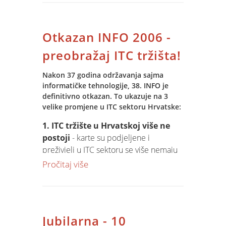
dokazivanje osposobljenosti za rad na
osobnom računalu. Preporučamo:
• Zaposlenicima svih profesija, na svim
Otkazan INFO 2006 -
razinama hijerarhijske ljestvice
• Nezaposlenima koji žele upotpuniti
preobražaj ITC tržišta!
svoje znanje i olakšati traženje posla
• Učenicima i studentima koji započinju
Nakon 37 godina održavanja sajma
informatičke tehnologije, 38. INFO je
graditi svoju profesionalnu karijeru.
definitivno otkazan. To ukazuje na 3
Algebra i Spin u suradnji vaši su
velike promjene u ITC sektoru Hrvatske:
partneri za uspjeh!
1. ITC tržište u Hrvatskoj više ne
postoji
- karte su podjeljene i
preživjeli u ITC sektoru se više nemaju
oko čega natjecati. Veliki poslovi se
Pročitaj više
djele po poznatoj metodologiji, najveći
investitori i izvođači su poznati i mogu
se nabrojati na prste jedne ruke, a mali
ionako žive u iuziji tehnološke
Jubilarna - 10
avangarde. Kome je sajam onda