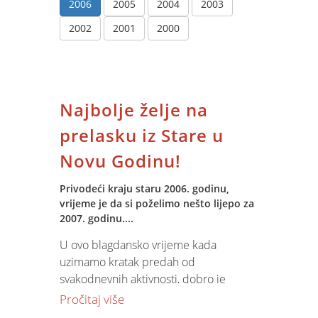
2006
2005
2004
2003
2002
2001
2000
Najbolje želje na
prelasku iz Stare u
Novu Godinu!
Privodeći kraju staru 2006. godinu,
vrijeme je da si poželimo nešto lijepo za
2007. godinu....
U ovo blagdansko vrijeme kada
uzimamo kratak predah od
svakodnevnih aktivnosti, dobro je
preispitati temeljne vrijednosti našeg
Pročitaj više
djelovanja. Dobro je obnoviti sjećanja