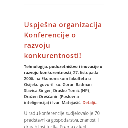
na iskonsku dobrotu, istinoljubivost i
čežnju za ljepotom, darove koje smo
dobili dolaskom na ovaj svijet.
Uspješna organizacija
Prolaskom kroz isti taj svijet trebali bi
sačuvati ili pojačati sjaj dobivenih
Konferencije o
darova.
razvoju
Želimo svim našim partnerima,
konkurentnosti!
prijateljima i suradnicima da njihovi
darovi dobrote, istine i ljepote sjaje
Tehnologija, poduzetništvo i inovacije u
razvoju konkurentnosti
, 27. listopada
danas više nego jučer, sutra više nego
2006. na Ekonomskom fakultetu u
danas.
Osijeku govorili su: Goran Radman,
Slavica Singer, Draško Tomić (HP),
Dražen Oreščanin (Poslovna
inteligencija) i Ivan Matejašić.
Detalji...
U radu konferencije sudjelovalo je 70
predstavnika gospodarstva, znanosti i
drugih institucija. Prema ocjeni