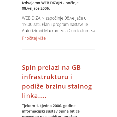
otvaranju privitaka e-mail poruka s
Izdvajamo WEB DIZAJN - počinje
08.veljače 2006.
naslovom, primjerice, "My photos!",
"Sex video!" ili "Miss Lebanon 2006".
WEB DIZAJN započinje 08.veljače u
Microsoft je na svojim web stranicama
19.00 sati. Plan i program nastave je
ponudio detaljan opis ovog virusa, kao i
Autorizirani Macromedia Curriculum, sa
upute kako ga ukloniti s računala. Neki
svim nastavnim cijelinama popraćene
Pročitaj više
proizvođači antivirusnog softvera nude i
originalnom Macromedia literaturom
automatizirane alate koji će učiniti isto:
na engleskom jeziku, te prijevodima
Symantec, BitDefender, Sophos, G
iste na hrvatski jezik. Kroz program vas
DATA.
vode Macromedia Cerified Professional
Spin prelazi na GB
i Instructor što jamči vrhunsko i
tehničko znanje i pedagoške kvalitete.
infrastrukturu i
Prijava moguća i na
mail
podiže brzinu stalnog
linka....
Tjekom 1. tjedna 2006. godine
informacijski sustav Spina bit će
preveden na gigabitnu mrežnu