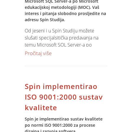
Microsoft SQL Server-a po Microsoft
edukacijskoj metodologiji (MOC). Vaš
interes i pitanja slobodno prosljedite na
adresu Spin Studija.
Od jeseni i u Spin Studiju možete
slušati specijalsitička predavanja na
temu Microsoft SQL Server-a po
Microsoft edukacijskoj metodologiji
Pročitaj više
(MOC). Vaš interres i pitanja slobodno
prosljedite na adresu Spin Studija.
Spin implementirao
ISO 9001:2000 sustav
kvalitete
Spin je implementirao sustav kvalitete
po normi ISO 9001:2000 za procese
dizajna i razvoja softvera,