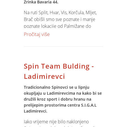
Zrinka Bavaria 44.
Na ruti Split, Hvar, Vis, Korčula, Mljet,
Brač obišli smo sve poznate i manje
poznate lokacije od Palmižane do
Šćedra, Uvale luke, Vrboske, Bola......
Pročitaj više
Uz poznatog skipera I. Mehićića PSY,
poznatijeg kao Meho, uspješno su
asistirali 'iskusni vukovi' - Pekić, Božo,
Spin Team Bulding -
Ivan a mlade snage Mut, Dario, Dejan,
Krešo, Tomislav ni u čemu nisu
Ladimirevci
zaostajali - dapače.... u svemu su bili
vrlo dobri.
Tradicionalno Spinovci se u lipnju
okupljaju u Ladimirevcima na kako bi se
družili kroz sport i dobru hranu na
Uz sve brodske obveze uspješno su
prelijepim prostorima centra S.I.G.A.L
obavljani i profesionalni zadaci -
Ladimirevci.
koristeći GSM UMTS komunikaciju
neprestano smo bili u kontaktu s našim
Iako vrijeme nije bilo naklonjeno