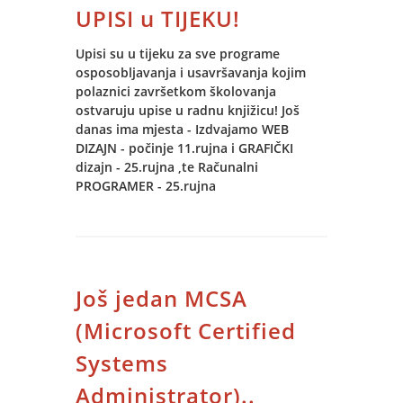
oko IT sektora.
UPISI u TIJEKU!
Upisi su u tijeku za sve programe
osposobljavanja i usavršavanja kojim
polaznici završetkom školovanja
ostvaruju upise u radnu knjižicu! Još
danas ima mjesta - Izdvajamo WEB
DIZAJN - počinje 11.rujna i GRAFIČKI
dizajn - 25.rujna ,te Računalni
PROGRAMER - 25.rujna
Još jedan MCSA
(Microsoft Certified
Systems
Administrator)..