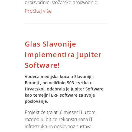
proizvodnje, stočarske proizvodnje,
proizvodnje mlijeka, tvornice stočne
Pročitaj više
hrane do proizvodnje sirkove metle i
veterninarskih usluga. Svi poslovni
segmenti obuhvaćeni su Jupiter
Software-om i integrirani u jedinstveni
Glas Slavonije
informativni prostor u realnom
vremenu.
implementira Jupiter
Software!
Radujemo se poslovnom uspjehu naših
klijenata i nastojimo dati doprinos
Vodeća medijska kuća u Slavoniji i
njihovom uspjehu!
Baranji , po veličinio 503. tvrtka u
Hrvatskoj, odabrala je Jupiter Software
kao temeljni ERP software za svoje
poslovanje.
Projekt će trajati 6 mjeseci i u tom
razdoblju bit će rekonstrurana IT
infrastruktura poslovnog sustava,