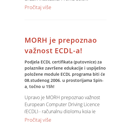
sudionika i medija Konferencija je
Pročitaj više
dobro osvijetlila probleme i značaj
tehnologije, inovacija i poduzetništva u
razvoju konkurentnosti našeg
gospodarstva i društva.
MORH je prepoznao
važnost ECDL-a!
Podjela ECDL certifikata (putovnice) za
polaznike završene edukacije i uspiješno
položene module ECDL programa biti će
08.studenog 2006. u prostorijama Spin-
a, točno u 15h!
Upravo je MORH prepoznao važnost
European Computer Driving Licence
(ECDL) - računalnu diplomu koja je
međunarodno priznata kvalifikacija i
Pročitaj više
predstavlja standard za provjeru i