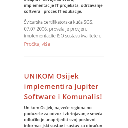
implementacije IT projekata, održavanje
softvera i proces IT edukacije.
Švicarska certifikatorska kuća SGS,
07.07.2006. provela je provjeru
implementacije ISO sustava kvalitete u
procesima Spina i potvrdila ispravnost
Pročitaj više
primjene.
Spin je 6 mjeseci, uz pomoć
konzultantske kuće Qualitas d.o.o.
UNIKOM Osijek
Zagreb, radio na definiciji procesa i
implementaciji ISO norme u svoje
implementira Jupiter
glavne procese - razvoj, implementaciju
Software i Komunalis!
i održavanje sofvera i proces edukacije.
Unikom Osijek, najveće regionalno
Uvođenjem ISO 9001 norme Spin želi
poduzeće za odvoz i zbrinjavanje smeća
unaprijediti svoje poslovne proces u
odlučilo je unaprijediti svoj poslovni
interesu svojih klijenta i njihovog
informacijski sustav i sustav za obračun