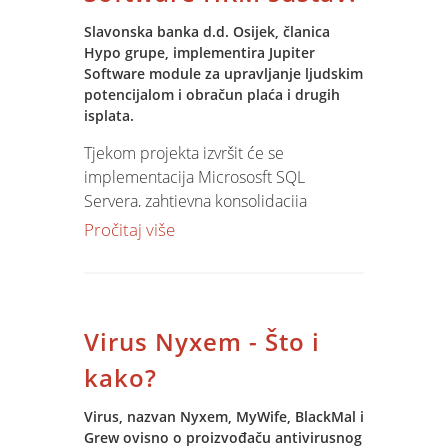
Slavonska banka d.d. Osijek, članica
Hypo grupe, implementira Jupiter
Software module za upravljanje ljudskim
potencijalom i obračun plaća i drugih
isplata.
Tjekom projekta izvršit će se
implementacija Micrososft SQL
Servera, zahtjevna konsolidacija
raspoloživih podataka o ljudskom
Pročitaj više
potencijalu iz heterogenih izvora,
implementacija standardnih HRM
modula Jupiter Software-a kao i razvoj
novih, specifičnih modula za upravljanje
Virus Nyxem - Što i
ljudskim potencijalom u Slavonskoj
banci.
kako?
Virus, nazvan Nyxem, MyWife, BlackMal i
Grew ovisno o proizvođaču antivirusnog