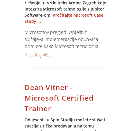
rješenje u tvrtki Ireks Aroma Zagreb koje
integrira Microsoft tehnologije s Jupiter
Software-om.
Pročitajte Microsoft Case
Study....
Microsoftov pregled uspješnih
slučajeva implementacije obuhvaća
primjere kako Microsoft tehnologija i
rješenja zasnovana na Microsoft
Pročitaj više
produktima mogu pomoći u
unapređenju poslovanja.
Ireks Aroma je zanimljiv slučaj koji
Dean Vitner -
integrira široku paletu Microsoft
servera sa Jupiter Software poslovnim
Microsoft Certified
rješenjem, koje je proizvod Spin
Trainer
Informatice.
Od jeseni i u Spin Studiju možete slušati
specijalsitička predavanja na temu