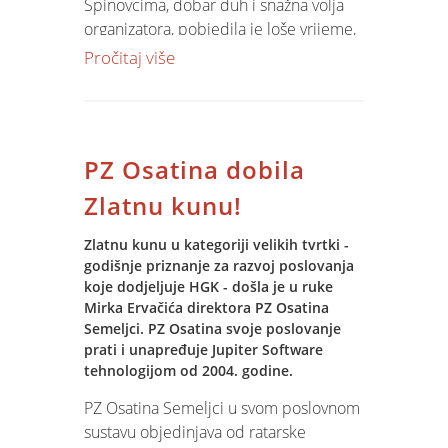
korisnicima i on line supportirali
Spinovcima, dobar duh i snažna volja
projekte i instalacije.
organizatora, pobjedila je loše vrijeme,
hladnoću i opušten provod nije izostao.
Pročitaj više
Izgradnja odnosa povjerenja i
Zahvaljuemo se i našem prijatelju Ivanu
razumjevanja unutar tima bila je jedna
Ilešu koji je dovezao kanue za vožnju
od misija ovog team bulidinga koja je
KArašicom koje nismo uspjeli
također u potpunosti ispunjena.
konzumirati, ali dobra volja je za svaku
PZ Osatina dobila
pohvalu.
Zlatnu kunu!
Zlatnu kunu u kategoriji velikih tvrtki -
godišnje priznanje za razvoj poslovanja
koje dodjeljuje HGK - došla je u ruke
Mirka Ervačića direktora PZ Osatina
Semeljci. PZ Osatina svoje poslovanje
prati i unapređuje Jupiter Software
tehnologijom od 2004. godine.
PZ Osatina Semeljci u svom poslovnom
sustavu objedinjava od ratarske