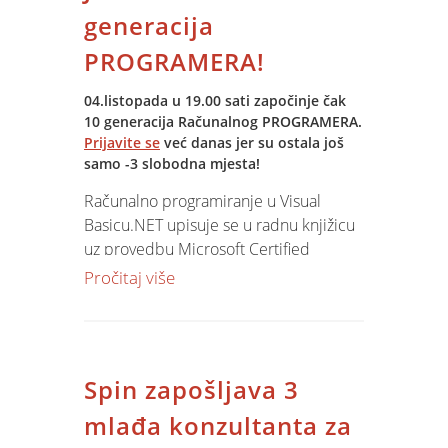
potreban?
generacija
2.
IT industrija u cijelom svijetu
PROGRAMERA!
doživljava preobražaj
- iz razvojnog
sektora seli se u domenu potrošnje.
04.listopada u 19.00 sati započinje čak
Stoga nije nužno dolaziti na sajmove
10 generacija Računalnog PROGRAMERA.
vidjeti novitete, svratite do prvog
Prijavite se
već danas jer su ostala još
hipermarketa tamo se nalazi gotovo sve
samo -3 slobodna mjesta!
što ITC može ponuditi. Barem tako misli
Računalno programiranje u Visual
prosječni građanin. Naravno,
Internet
Basicu.NET upisuje se u radnu knjižicu
je pobjedio.
uz provedbu Microsoft Certified
3.
U Hrvatskoj nema interesa i
Trainera u organizaciji jedinog
Pročitaj više
potrebe za IT
- to nikome ne donosi
Autoriziranog Microsoft Training Centar
prednost - to bolje rade automobili.
- Spin Studio!
Spin zapošljava 3
mlađa konzultanta za