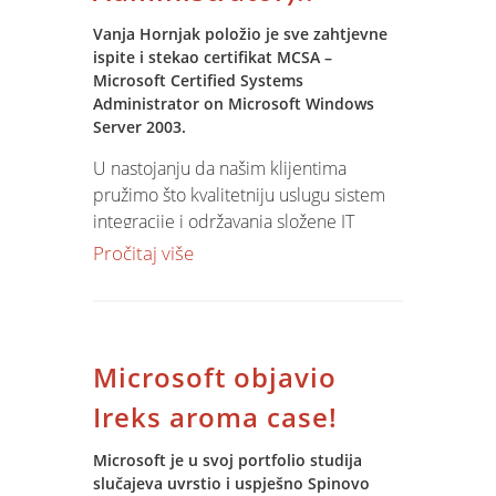
Vanja Hornjak položio je sve zahtjevne
ispite i stekao certifikat MCSA –
Microsoft Certified Systems
Administrator on Microsoft Windows
Server 2003.
U nastojanju da našim klijentima
pružimo što kvalitetniju uslugu sistem
integracije i održavanja složene IT
infrastrukture, certificirali smo još
Pročitaj više
jednog stručnjaka za Microsoft System
administraciju. Time smo povećali broj
Microsoft certificiranih stručnjaka na
ukupno 8, čime efikasno pokrivamo
Microsoft objavio
široku gamu Microsoft servera i alata za
izgradnju poslovnih informacijskih
Ireks aroma case!
sustava.
Microsoft je u svoj portfolio studija
slučajeva uvrstio i uspješno Spinovo