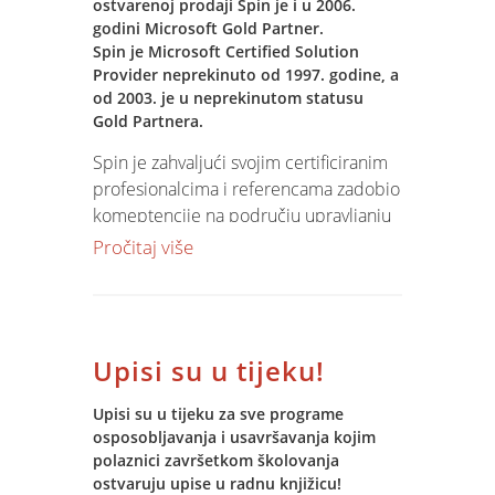
brišući sve pronađene antivirusne alate,
ostvarenoj prodaji Spin je i u 2006.
čime računalo postaje podložnije
godini Microsoft Gold Partner.
Spin je Microsoft Certified Solution
novim napadima i zarazama. Ipak, nije
Provider neprekinuto od 1997. godine, a
sve tako crno - dobra vijest glasi da ovaj
od 2003. je u neprekinutom statusu
virus mogu "zaraditi" samo neoprezni i
Gold Partnera.
nezaštićeni korisnici. Naime, jedini
način da se računalo zarazi ovim
Spin je zahvaljući svojim certificiranim
virusom jest da korisnik svjesno
profesionalcima i referencama zadobio
pokrene zaraženu datoteku primljenu u
komeptencije na području upravljanju
obliku privitka e-mail poruci ili
podatkovnim sustavima (Data
Pročitaj više
dobivenu putem dijeljenog diska. Ovaj
Managament Competency), Upravljanju
virus koristi kao isključivo sredstvo
poslovnim procesima i integraciji
propagacije tehniku zvanu "socijalni
(Business Process and Integration
inženjering" - obmanjivanje korisnika
Solutions Competency) i izgradnje
Upisi su u tijeku!
da je riječ o zanimljivom sadržaju
mrežnih sustava (Networking
(najčešće pornografske prirode) kako
Infrastructure Solutions Competency).
Upisi su u tijeku za sve programe
bi se korisnika navelo da pokrene
osposobljavanja i usavršavanja kojim
zaraženu datoteku. Stoga je često
polaznici završetkom školovanja
dovoljno, ali i potrebno, biti oprezan pri
ostvaruju upise u radnu knjižicu!