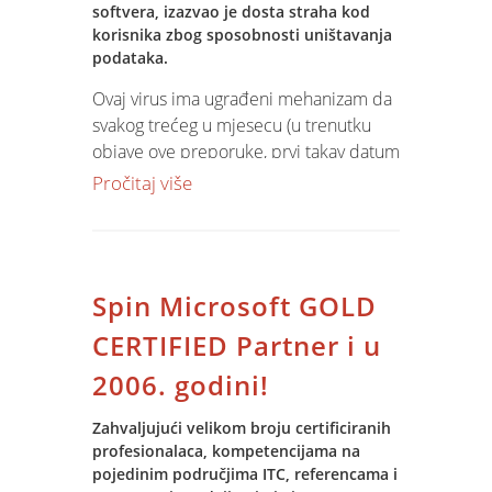
softvera, izazvao je dosta straha kod
korisnika zbog sposobnosti uništavanja
podataka.
Ovaj virus ima ugrađeni mehanizam da
svakog trećeg u mjesecu (u trenutku
objave ove preporuke, prvi takav datum
je 3. veljače), 30 minuta nakon
Pročitaj više
pokretanja računala, pronađe datoteke
često upotrebljavanog uredskog alata,
Microsoft Officea: .doc, .xls, .mdb, .ppt i
.pps; te ih prepiše s besmislenim
Spin Microsoft GOLD
znakovnim nizom, čime ovi dokumenti
postaju nečitljivi i time beskorisni. Virus
CERTIFIED Partner i u
uništava i Adobe Acrobat .pdf, odnosno
2006. godini!
komprimirane .zip i .rar arhive, te još
neke manje poznate formate datoteka.
Zahvaljujući velikom broju certificiranih
Uz navedeno, ovaj virus ugrožava i
profesionalaca, kompetencijama na
sigurnost samog računala isključujući i
pojedinim područjima ITC, referencama i