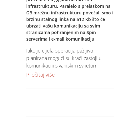
infrastrukturu. Paralelo s prelaskom na
GB mrežnu infrastrukturu povećali smo i
brzinu stalnog linka na 512 Kb što će
ubrzati vašu komunikaciju sa svim
stranicama pohranjenim na Spin
serverima i e-mail komunikaciju.
Iako je cijela operacija pažljivo
planirana mogući su kraći zastoji u
komunikaciji s vanjskim svijetom -
pristup web stranicama i e-mail
Pročitaj više
komunikacija. Ukoliko iskusite teškoće
molimo kontaktirajte na telefon 031 20
30 20.