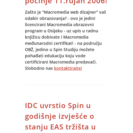
počinje 11.rujan 2006!
Zašto je "Macromedia web dizajner" vaš
odabir obrazovanja? - ovo je jedini
licencirani Macromedia obrazovni
program u Osijeku - uz upis u radnu
knjižicu dobivate i Macromedia
međunarodni certifikat! - na području
OBŽ, jedino u Spin Studiju možete
pohađati edukaciju koju vode
certificirani Macromedia predavači.
Slobodno nas
kontaktirajte!
IDC uvrstio Spin u
godišnje izvješće o
stanju EAS tržišta u