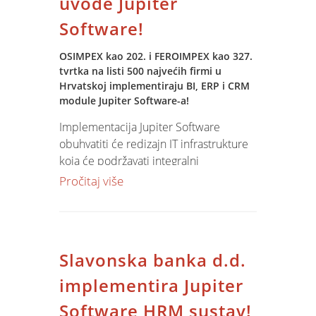
uvode Jupiter
ispite, usvojiti znanja, termine i tehnike
Software!
kako bi se akumulirano iskustvo i
znanje verificiralo i stekao
OSIMPEX kao 202. i FEROIMPEX kao 327.
međunarodno priznat certifikat.
tvrtka na listi 500 najvećih firmi u
Hrvatskoj implementiraju BI, ERP i CRM
module Jupiter Software-a!
Implementacija Jupiter Software
obuhvatiti će redizajn IT infrastrukture
koja će podržavati integralni
inforamcijski sustav u realnom vremenu
Pročitaj više
i integrirati sve lokacije poslovanja i sve
poslovne operacije. Projekt obuhvaća
prijenos podataka iz starog sustava,
konceptualnu i operativnu obuku
Slavonska banka d.d.
djelatnika za rad, podešavanje
parametara i dugoročnu podršku u
implementira Jupiter
korištenju i razvoju sustava. Predviđeno
Software HRM sustav!
vrijeme trajanja projekta je 180 dana.