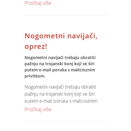
implementirane Microsoft sistemske
Pročitaj više
tehnologije, izvršen prijenos podataka
iz postojećeg sustava, obuka korisnika i
implementacija ERP modula sa svim
specifičnostima u radu ove medijske
Nogometni navijači,
kuće.
oprez!
Nogometni navijači trebaju obratiti
pažnju na trojanski konj koji se širi
putem e-mail poruka s malicioznim
privitkom.
Nogometni navijači trebaju obratiti
pažnju na trojanski konj koji se širi
putem e-mail poruka s malicioznim
privitkom. U poruci se navodi da je u
Pročitaj više
privitku plan natjecanja za nadolazeće
Svjetsko nogometno prvenstvo. Poruka
je napisana na njemačkom jeziku, a