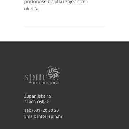
pridonose boljitku zajednice i
okoliša.
Županijska 15
31000 Osijek
Tel:
(031) 20 30 20
Email:
info@spin.hr