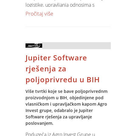
logistike, upravljanja odnosima s
želimo im nastavak uspjeha i radujemo
kupcima, nabavom, upravljanje
Pročitaj više
se što ćemo ih podržati u njihovim
financijama, kadrovima, imovinom,
budućim nastojanjima.
dokumentacijom. Tijekom projekta bit
će izvršen prijenos podataka, obuka
Kao trajni spomen i zahvalu za doprinos
korisnika, instalacija, customizacija
Hrvatska kovnica novca izdala je
procedura. Projekt će uključiti podršku
prigodni medaljon koji je na proslavi
Jupiter Software
tijekom implementacije i dugoročni
uručen predstavnicima Spina (Zvonimir
support.
Kasalo, Mario Logara).
rješenja za
poljoprivredu u BIH
Više tvrtki koje se bave poljoprivrednm
proizvodnjom u BIH, objedinjene pod
vlasničkom i upravljačkom kapom Agro
Invest grupe, odabralo je Jupiter
Software rješenja za upravljanje
poslovanjem.
Poduzeća iz Agro Invest Grupe u