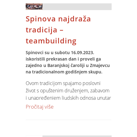
aspekte svog poslovanja od
upravljačkih informacija, financija,
Spinova najdraža
nabave, fakturiranja do ljudskih resursa.
tradicija –
teambuilding
Spinovci su u subotu 16.09.2023.
iskoristili prekrasan dan i proveli ga
zajedno u Baranjskoj čaroliji u Zmajevcu
na tradicionalnom godišnjem skupu.
Ovom tradicijom spajamo poslovni
život s opuštenim druženjem, zabavom
i unapređenjem ljudskih odnosa unutar
tvrtke.
Pročitaj više
Uz degustaciju autohtone hrane i pića,
te uz razno sportsko-rekreativne
aktivnosti potičemo timski rad,
neutraliziramo svakodnevni stres ali