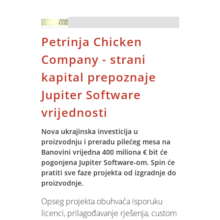
2023. godine 30 godina od osnutka.
kvaliteti i usklađenosti sa zahtjevima
Protekle godine se pred Hrvatskom
norme ISO 9001:2015.
kovnicom novca, radi ulaska Republike
Petrinja Chicken
Hrvatske u Eurozonu, nalazio veliki
izazov kovanja velike količine
Company - strani
eurokovanica koji je uspješno savladan.
kapital prepoznaje
Tako je Hrvatska postala jedna od 17
zemalja Eurozone koja proizvodi
Jupiter Software
kovanice Eura u vlastitoj kovnici novca.
vrijednosti
Tvrtka je kroz prošlu godinu iskovala
nešto više od 400 milijuna
Nova ukrajinska investicija u
eurokovanica od ukupno 650 milijuna
proizvodnju i preradu pilećeg mesa na
eurokovanica koje je Hrvatska obvezna
Banovini vrijedna 400 miliona € bit će
proizvesti pridruživanjem Eurozoni.
pogonjena Jupiter Software-om. Spin će
Preostali dio će se proizvesti kroz
pratiti sve faze projekta od izgradnje do
tekuću godinu, a prilikom cijelog
proizvodnje.
projekta proizvodnje kovanica SPIN
Opseg projekta obuhvaća isporuku
pruža podršku kroz nova softverska
licenci, prilagođavanje rješenja, custom
rješenja za proizvodnju, pakiranje i