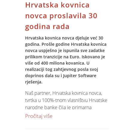
Hrvatska kovnica
Nadzorima ISO 9001 norme Spin
potvrđuje aktivno utjecanje na
novca proslavila 30
unapređenje poslovnih procesa u
godina rada
interesu klijenata i njihovog ukupnog
zadovoljstva kvalitetom IT usluga. Sustav
Hrvatska kovnica novca djeluje već 30
upravljanja kvalitetom obuhvaća
godina. Prošle godine Hrvatska kovnica
procese koji se odnose na djelatnosti
novca uspješno je ispunila sve zadatke
upravljanja, osiguranja resursa,
prilikom tranzicije na Euro. Iskovano je
mjerenja i realizacije svih naših
više od 400 miliona kovanica. U
proizvoda i usluga.
realizaciji tog zahtjevnog posla svoj
doprinos dala su i Jupiter Software
Ključni procesi obuhvaćaju razvoj IT
rješenja.
rješenja, njihovu implementaciju i
Naš partner, Hrvatska kovnica novca,
održavanje te IT edukacije.
tvrtka u 100%-tnom vlasništvu Hrvatske
Certifikacijska kuća SGS tako je
narodne banke čija je primarna
potvrdila sve segmente certifikata kao i
djelatnost proizvodnja optjecajnih
Pročitaj više
u 2023. godini i tijekom procesa nije
kovanica, prigodnog i numizmatičkog
pronašla neusklađenosti. Spin je tako
programa, proslavila je 26. travnja
još jednom potvrdio svoju posvećenost