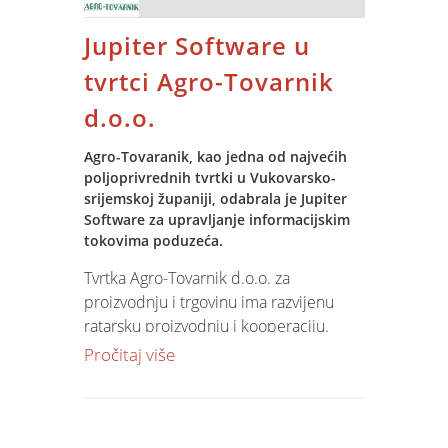
ponajviše njegujemo pozitivne radne
vibracije.
Jupiter Software u
tvrtci Agro-Tovarnik
d.o.o.
I ove godine timovi su se okušali u
Agro-Tovaranik, kao jedna od najvećih
Spinijadi. Od starih zaboravljenih
poljoprivrednih tvrtki u Vukovarsko-
sportova povlačenja užeta, skakanja u
srijemskoj županiji, odabrala je Jupiter
vreći preko stolnog tenisa, pikada,
Software za upravljanje informacijskim
bočanja, odbojke, badmintona,
tokovima poduzeća.
kartanja, šaha, do kubb-a i golfa…
Tvrtka Agro-Tovarnik d.o.o. za
Izdašne nagrade dijelile su se po
proizvodnju i trgovinu ima razvijenu
raznim kategorijama.
ratarsku proizvodnju i kooperaciju.
Dominantne kulture su ječam, pšenica,
Pročitaj više
uljana repica, suncokret, kukuruz i
šećerna repa. Proizvodnju šire i na
Bilo je puno smijeha, navijanja i zabave,
voćarstvo i povrtlarstvo te su posebno
a za mali doživljaj atmosfere s
ponosni na svoje višnjike. Tvrtka posluje