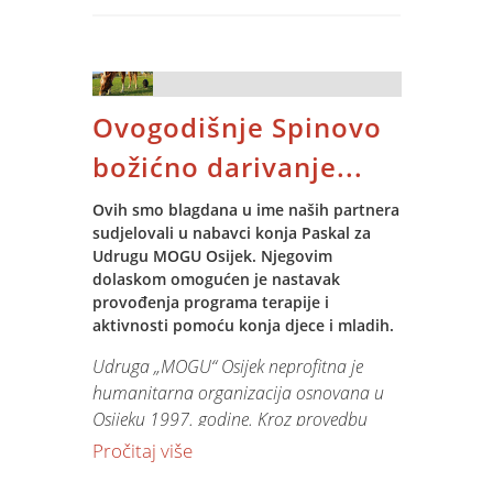
Djeda Božićnjaka je, uz Ježurku Ježić,
dočekalo i razdragano mnoštvo malih
Spinovca. Poklona, radosti, pjesme i
igre nije nedostajalo!
Ovogodišnje Spinovo
Ho ho ho do slijedećeg susreta!
božićno darivanje...
Ovih smo blagdana u ime naših partnera
sudjelovali u nabavci konja Paskal za
Udrugu MOGU Osijek. Njegovim
dolaskom omogućen je nastavak
provođenja programa terapije i
aktivnosti pomoću konja djece i mladih.
Udruga „MOGU“ Osijek neprofitna je
humanitarna organizacija osnovana u
Osijeku 1997. godine. Kroz provedbu
programa terapija i aktivnosti pomoću
Pročitaj više
konja za djecu s teškoćama u razvoju,