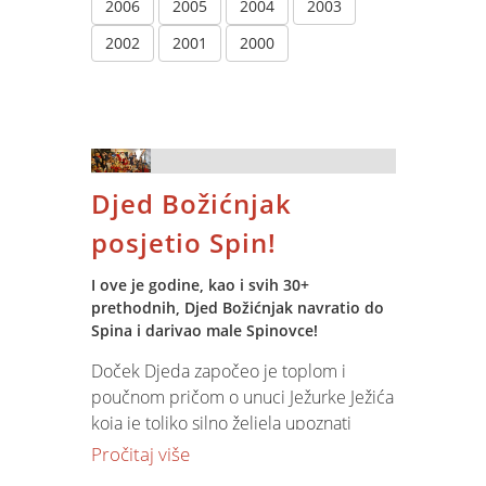
2006
2005
2004
2003
2002
2001
2000
Djed Božićnjak
posjetio Spin!
I ove je godine, kao i svih 30+
prethodnih, Djed Božićnjak navratio do
Spina i darivao male Spinovce!
Doček Djeda započeo je toplom i
poučnom pričom o unuci Ježurke Ježića
koja je toliko silno željela upoznati
Djeda Božićnjaka da je zbog susreta s
Pročitaj više
njim preskočila zimski san.