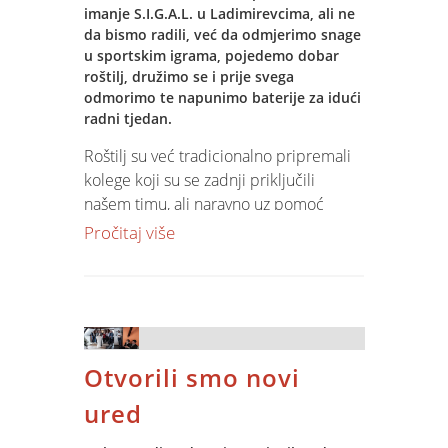
Sustava.“
imanje S.I.G.A.L. u Ladimirevcima, ali ne
da bismo radili, već da odmjerimo snage
Ciljevi unaprijeđenja poslovnih procesa
u sportskim igrama, pojedemo dobar
roštilj, družimo se i prije svega
koje provodimo su inovativnost u radu,
odmorimo te napunimo baterije za idući
kontinuirano obrazovanje i usavršavanje
radni tjedan.
te pošten i profesionalan odnos prema
kupcima, dobavljačima, djelatnicima i
Roštilj su već tradicionalno pripremali
okruženju.
kolege koji su se zadnji priključili
našem timu, ali naravno uz pomoć
Ključni procesi sustava kvalitete
ostalih kolega. Nakon ručka natjecali
Pročitaj više
obuhvaćaju razvoj IT rješenja,
smo se u streličarstvu, boćanju i jednoj
implementaciju i održavanje IT rješenja,
novoj aktivnosti, paukovoj mreži.
te IT edukacije.
Timovi su, uz dobro promišljanje i
timski rad morali prijeći s jedne strane
Otvorili smo novi
mreže na drugu bez diranja špage. Dok
su kolege nosili jedni druge kroz mrežu,
ured
smijeha nije nedostajalo, a najbolji tim
postao je bogatiji za novčanu nagradu.