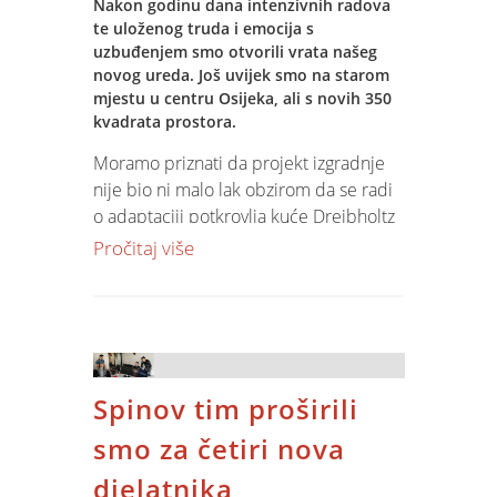
Nakon godinu dana intenzivnih radova
te uloženog truda i emocija s
Kako nam je bilo pogledaj u
galeriji.
uzbuđenjem smo otvorili vrata našeg
novog ureda. Još uvijek smo na starom
mjestu u centru Osijeka, ali s novih 350
kvadrata prostora.
Moramo priznati da projekt izgradnje
nije bio ni malo lak obzirom da se radi
o adaptaciji potkrovlja kuće Dreibholtz
iz 1912. godine, koja je dio kulturno-
Pročitaj više
povijesne baštine grada Osijeka. Sama
adaptacija je zbog starosti i zaštićenosti
zgrade bila vrlo složena, ali je u suradnji
s tvrtkama ATIKA projekti, Produkt-
gadnja i JANZ DESIGN očuvana
Spinov tim proširili
zaštićena arhitektonska vrijednost
prostora dok je u isto vrijeme iskorišten
smo za četiri nova
estetski, funkcionalni i arhitektonski
djelatnika
maksimum te je prostor u potpunosti