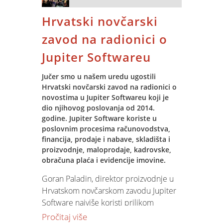
pomoćnicu Milicu i Pingvinka smijeha,
cilj centra prije svega motivirati djecu
Hrvatski novčarski
pjesme i igre nije nedostajalo, ali malo
da oslobode sve kočnice, razmišljaju
smo se rastužili kada je došlo vrijeme
izvan okvira te da se povežu s prirodom
zavod na radionici o
za rastanak. Djed je morao dalje na put,
jer tek tada kreativnost nesmetano
Jupiter Softwareu
a mi smo se dogovorili da ćemo ga
izlazi van.
spremno čekati i iduće godine.
Jučer smo u našem uredu ugostili
Za vrijeme boravka u Višnjanu, polaznici
Hrvatski novčarski zavod na radionici o
centra istražuju morske organizme,
novostima u Jupiter Softwareu koji je
analiziraju tlo staro milijune godina,
dio njihovog poslovanja od 2014.
traže fosile, promatraju zvijezde,
godine. Jupiter Software koriste u
izrađuju teleskope, sastavljaju
poslovnim procesima računovodstva,
financija, prodaje i nabave, skladišta i
podmornice te prolaze mnoge druge
proizvodnje, maloprodaje, kadrovske,
aktivnosti koje većinu djece potakne da
obračuna plaća i evidencije imovine.
zvjezdarnicu posjete i iduće godine.
Goran Paladin, direktor proizvodnje u
Spin s veseljem podupire projekte koji
Hrvatskom novčarskom zavodu Jupiter
su orijentirani radu s djecom na
Software najviše koristi prilikom
području tehnologije, znanosti i
praćenja ugovora i opticaja novca te
Pročitaj više