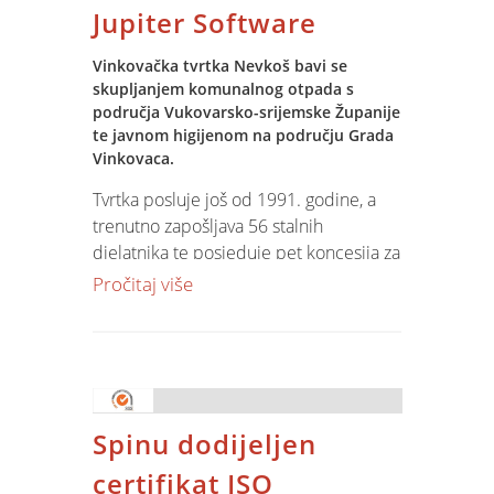
Jupiter Software
Također, subota je rezervirana za
Vinkovačka tvrtka Nevkoš bavi se
cjelovečernji glazbeni event – Open
skupljanjem komunalnog otpada s
Space by KulenDayz koji će se održati u
područja Vukovarsko-srijemske Županije
Kazamatu, a vrata su otvorena za sve
te javnom higijenom na području Grada
zainteresirane.
Vinkovaca.
Tvrtka posluje još od 1991. godine, a
Prijave za konferenciju su otvorene, a
trenutno zapošljava 56 stalnih
više informacija možete pronaći na
djelatnika te posjeduje pet koncesija za
linku
.
skupljanje i prijevoz komunalnog
Pročitaj više
otpada što obuhvaća područje od oko
50.000 stanovnika.
U daljnjem razvoju svog poslovanja,
tvrtka Nevkoš odabrala je Jupiter
Software rješenja za integraciju svojih
Spinu dodijeljen
poslovnih procesa. Projekt je započeo
u listopadu prošle godine, a
certifikat ISO
implementacija softwarea obuhvatila je