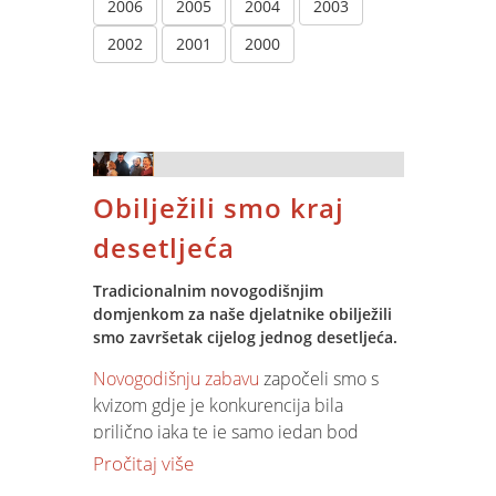
2006
2005
2004
2003
2002
2001
2000
Obilježili smo kraj
desetljeća
Tradicionalnim novogodišnjim
domjenkom za naše djelatnike obilježili
smo završetak cijelog jednog desetljeća.
Novogodišnju zabavu
započeli smo s
kvizom gdje je konkurencija bila
prilično jaka te je samo jedan bod
odlučio o konačnom pobjedniku, a
Pročitaj više
pobjednici su nagrađeni poklon