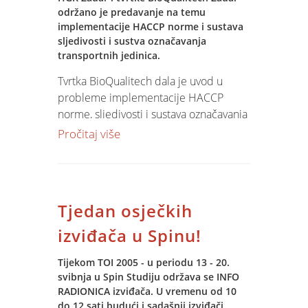
održano je predavanje na temu
implementacije HACCP norme i sustava
sljedivosti i sustva označavanja
transportnih jedinica.
Tvrtka BioQualitech dala je uvod u
probleme implementacije HACCP
norme, sljedivosti i sustava označavanja
transportnih jedinica kod EAN 128.
Pročitaj više
Tvrtka Infokod Zagreb detaljno je
prezentirala ueđaje za označavanje i
čitanje bar kod oznaka, s najavom nove
RF tehnologije. Spin je iznio svoja
Tjedan osječkih
iskustva u implementaciji sustava
sljedivosti na temelju Jupiter Software
izviđača u Spinu!
tehnologije od nabave, sustava kontrole
kvalitete, skladišnog poslovanja,
Tijekom TOI 2005 - u periodu 13 - 20.
svibnja u Spin Studiju održava se INFO
proizvodnje i logistike.
RADIONICA izviđača. U vremenu od 10
do 12 sati budući i sadašnji izviđači