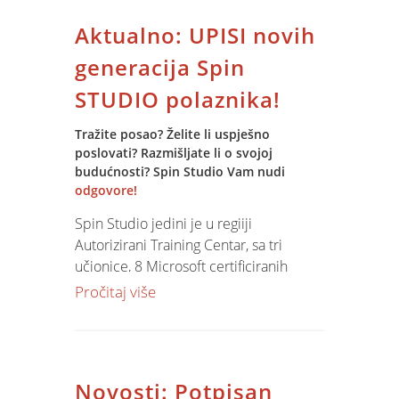
negativnih vrijednosti i filtriranja u
Aktualno: UPISI novih
slučaju potrebe isključivanja
'nepoželjni' vrijednosti iz seta.
generacija Spin
STUDIO polaznika!
Osim uključivanja ABC analize u
standardne poslovne analize - Analiza
Tražite posao? Želite li uspješno
prodaje, Analiza Kupaca, Analiza
poslovati? Razmišljate li o svojoj
NAbave, Cach flow analiza, Stanje
budućnosti? Spin Studio Vam nudi
partnera, Stanje zaliha predviđena je i
odgovore!
izrada portala koji bi objedinjavao sve
Spin Studio jedini je u regiiji
ABC analize u Jupiter Software sustavu.
Autorizirani Training Centar, sa tri
učionice, 8 Microsoft certificiranih
predavača, čak 15 godina s Vama,
Pročitaj više
preko 30 programa, 360 tvrtki sa
ukazanim povjerenjem i preko 10 000
zadovoljnih polaznika! U samom srcu
grada u Županijskoj 15/II jedan je
Novosti: Potpisan
Centar za obrazovanje odraslih. Brojevi