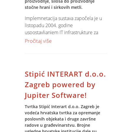
proizvodnje, silosa do proizvodnje
stočne hrani i sirkovih metli.
Implemnetacija sustava započela je u
listopadu 2004. godine
uspostavljanjem IT infrastrukture za
distribuiranu obradu kojom su
Pročitaj više
objedinjene sve lokacije PZ Osatine.
Izuzetno složen proces prijenosa
povjesnih podataka iz različitih i
parcijalnih rješenja uspješno je
Stipić INTERART d.o.o.
okončan velikim zalaganjem djelatnika
PZ Osatina i Spin konzultanta.
Zagreb powered by
Razvojni sektor uspješno je riješio sve
Jupiter Software!
dodatne zahtjeve korisnika, a razvijeni
su moduli za povezivanje kolnih vaga,
Tvrtka Stipić Interart d.o.o. Zagreb je
silosno poslovanje, veterirnarsko
vodeća hrvatska tvrtka za opremanje
poslovanje, povezivanje s Delawal
poslovnih objekata i druge završne
sustavom za upravljanje farmom,
radove u građevinarstvu. Brojne
kooperativno poslovanje i radne naloge
ugledne hrvatske institucije dale su