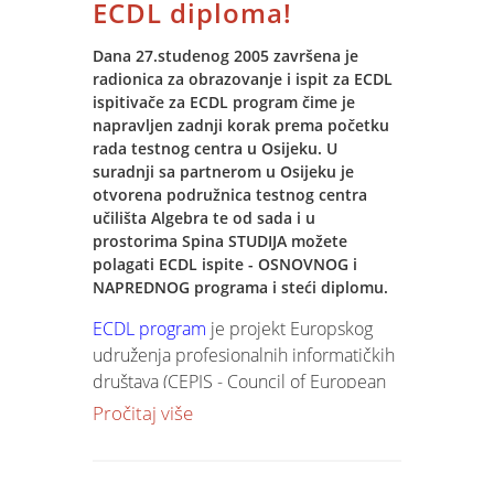
ECDL diploma!
Dana 27.studenog 2005 završena je
radionica za obrazovanje i ispit za ECDL
ispitivače za ECDL program čime je
napravljen zadnji korak prema početku
rada testnog centra u Osijeku. U
suradnji sa partnerom u Osijeku je
otvorena podružnica testnog centra
učilišta Algebra te od sada i u
prostorima Spina STUDIJA možete
polagati ECDL ispite - OSNOVNOG i
NAPREDNOG programa i steći diplomu.
ECDL program
je projekt Europskog
udruženja profesionalnih informatičkih
društava (CEPIS - Council of European
Professional Informatics Societies) i
Pročitaj više
podržan od velikog broja nacionalnih
informatičkih društava u svijetu.
Realizacija programa, povjerena je