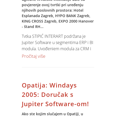
povjerenje ovoj tvrtki pri uređenju
u poljoprivrednoj proizvodnji.
njihovih poslovnih prostora: Hotel
Uskoro će te moći pročitati opsežan
Esplanada Zagreb, HYPO BANK Zagreb,
opis slučaja (CASE) na ovim stranicama.
KING CROSS Zagreb, EXPO 2000 Hanover
- štand RH...
Tvtka STIPIĆ INTERART podržana je
Jupiter Software u segmentima ERP i BI
modula. Uvođenjem modula za CRM i
upravljanje građevinskim radnim
Pročitaj više
nalozima tvrtka namjerava zaokružiti
cjelokupni poslovni proces i tako
povećati efikasnost svojih operacija.
Opatija: Windays
2005: Doručak s
Jupiter Software-om!
Ako ste kojim slučajem u Opatiji, u