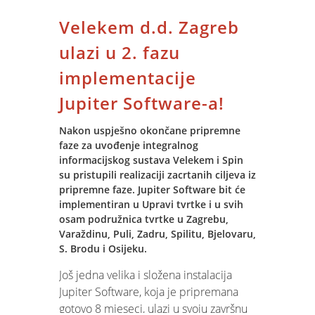
ECDL Fondaciji (
European Computer
Velekem d.d. Zagreb
Driving Licence
Foundation - IFIP-a, 30.
je svibnja, 2003. godine dobio
ulazi u 2. fazu
ovlaštenje od strane ECDL Fondacije, za
implementacije
provedbu ECDL programa u Hrvatskoj.
ECDL diploma je međunarodno
Jupiter Software-a!
priznata norma informatičke
pismenosti, koja jamči poznavanje rada
Nakon uspješno okončane pripremne
faze za uvođenje integralnog
na računalu i potrebne korisničke
informacijskog sustava Velekem i Spin
vještine. Zbog velikog interesa, ECDL se
su pristupili realizaciji zacrtanih ciljeva iz
program proširio u cijelom svijetu.
pripremne faze. Jupiter Software bit će
Koncept ECDL-a podržavaju: Europska
implementiran u Upravi tvrtke i u svih
Komisija, UNESCO Svjetska banka,
osam podružnica tvrtke u Zagrebu,
Ministarstva prosvjete Australije,
Varaždinu, Puli, Zadru, Spilitu, Bjelovaru,
Austrije, Nizozemske, Mađarske, Italije,
S. Brodu i Osijeku.
Jordana i Poljske. Ministarstvo zdravstva
Još jedna velika i složena instalacija
Velike Britanije, koje zapošljava 1.3
Jupiter Software, koja je pripremana
milijuna osoba, pokrenulo je
ECDL
gotovo 8 mjeseci, ulazi u svoju završnu