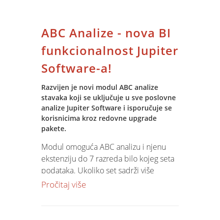
ABC Analize - nova BI
funkcionalnost Jupiter
Software-a!
Razvijen je novi modul ABC analize
stavaka koji se uključuje u sve poslovne
analize Jupiter Software i isporučuje se
korisnicima kroz redovne upgrade
pakete.
Modul omoguća ABC analizu i njenu
ekstenziju do 7 razreda bilo kojeg seta
podataka. Ukoliko set sadrži više
numeričkih i prihvatljivih pojmova,
Pročitaj više
moguć je izbor kriterijskog podatka za
ABC analizu. Predviđene su opcije
invertiranja podataka u slučaju