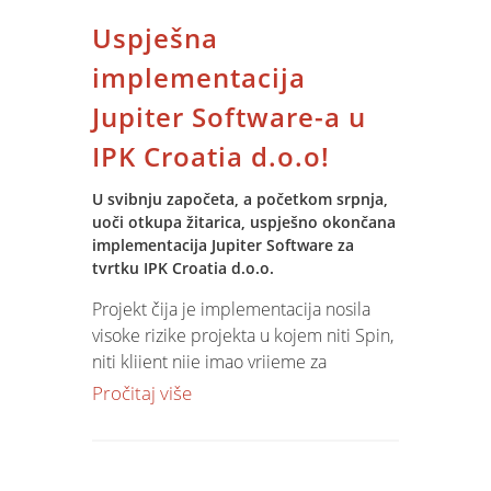
Uspješna
implementacija
Jupiter Software-a u
IPK Croatia d.o.o!
U svibnju započeta, a početkom srpnja,
uoči otkupa žitarica, uspješno okončana
implementacija Jupiter Software za
tvrtku IPK Croatia d.o.o.
Projekt čija je implementacija nosila
visoke rizike projekta u kojem niti Spin,
niti klijent nije imao vrijeme za
pripremu i implementaciju sustava po
Pročitaj više
svim pravilima vođenja projekta.
Dodatno uloženim naporima Spin
konzultanata i razvojnog tima, kao i