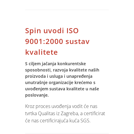
CRM i BI, obuku korisnika i prijenos
povjesnih podataka.
Tjekom implementacije u Jupiter
Spin uvodi ISO
Software ugraditi će se specifični
distributivni model tvrtke DELFIN, kako
9001:2000 sustav
bi u potpunosti podržali poslovni
kvalitete
modle klijenta.
S ciljem jačanja konkurentske
sposobnosti, razvoja kvalitete naših
proizvoda i usluga i unapređenja
unutrašnje organizacije krećemo s
uvođenjem sustava kvalitete u naše
poslovanje.
Kroz proces uvođenja vodit će nas
tvrtka Qualitas iz Zagreba, a certificirat
će nas certificirajuća kuća SGS.