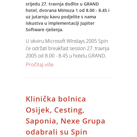
srijedu 27. travnja dođite u GRAND
hotel, dvorana Mimoza 1 od 8.00 - 8.45 i
uz jutarnju kavu podjelite s nama
iskustva u implementaciji Jupiter
Software rješenja.
U okviru Microsoft Windays 2005 Spin
će održati breakfast session 27. travnja
2005 od 8.00 - 8.45 u hotelu GRAND,
dvorana Mimoza 1. Breakfast session je
Pročitaj više
zamišljen kao otvorena prezentacija
Jupiter Software i razgovor o metodama
uspješne implementacije poslovnog
rješenja na Microsoft platformi.
Klinička bolnica
Osijek, Cesting,
Saponia, Nexe Grupa
odabrali su Spin