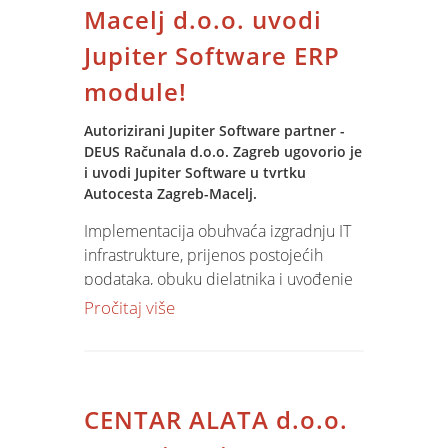
sustava. Kao specifičnost projekta
Macelj d.o.o. uvodi
implemnetirane su modifikacije za
Jupiter Software ERP
praćenje fakturianja i naplate
projekata.
module!
Autorizirani Jupiter Software partner -
DEUS Računala d.o.o. Zagreb ugovorio je
i uvodi Jupiter Software u tvrtku
Autocesta Zagreb-Macelj.
Implementacija obuhvaća izgradnju IT
infrastrukture, prijenos postojećih
podataka, obuku djelatnika i uvođenje
ERP modula - knjigovodstvo, imovina,
Pročitaj više
plaće i izdavanje računa. Spin
Informatica pruža konzultantksu i
logističku potporu autoriziranom
partneru u fazama implementacije i
CENTAR ALATA d.o.o.
prilagodbe modula specifičnim
potrebama naručitelja.