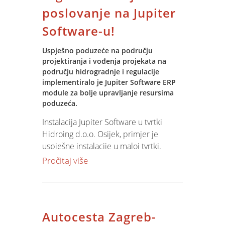
U ovom zahtjevnom projektu Jupiter
poslovanje na Jupiter
Software je pokazao svu svoju
Kandidati će morati proći obavezno
Software-u!
tehnološku snagu client server multi
testiranje i provjeru sposobnosti i
tiered aplikacije.
vještina za radno mjesto.
Uspješno poduzeće na području
projektiranja i vođenja projekata na
području hidrogradnje i regulacije
implementiralo je Jupiter Software ERP
module za bolje upravljanje resursima
poduzeća.
Instalacija Jupiter Software u tvrtki
Hidroing d.o.o. Osijek, primjer je
uspješne instalacije u maloj tvrtki.
Korištenjem MS MSDE kao RDBMS
Pročitaj više
podloge Jupiter Software klijent
instaliran je na 3 PC računala.
Implementacija Jupiter Software
obuhvatila je prijenos podataka, obuku
Autocesta Zagreb-
djelatnika i podešavanje parametara