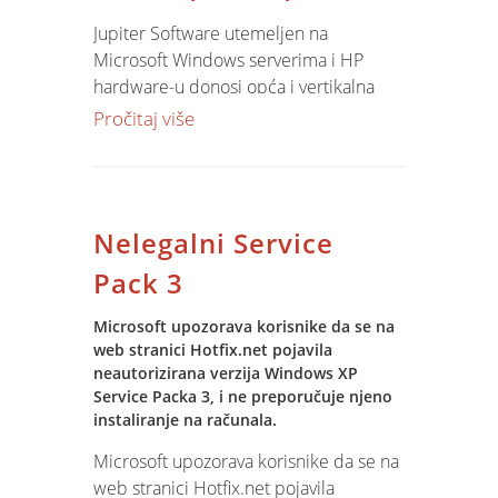
Jupiter Software utemeljen na
Microsoft Windows serverima i HP
hardware-u donosi opća i vertikalna
rješenja za široki spektar poslovnih
Pročitaj više
modela: trgovinska poduzeća,
poduzeća iz kemijskog i prehrambenog
sektora, poljoprivredni sektor,
komunalna poduzeća i uslužna
Nelegalni Service
poduzeća.
Detalji konferencije!
Pack 3
Microsoft upozorava korisnike da se na
web stranici Hotfix.net pojavila
neautorizirana verzija Windows XP
Service Packa 3, i ne preporučuje njeno
instaliranje na računala.
Microsoft upozorava korisnike da se na
web stranici Hotfix.net pojavila