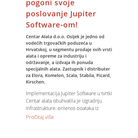
pogoni svoje
poslovanje Jupiter
Software-om!
Centar Alata d.o.o. Osijek je jedno od
vodećih trgovačkih poduzeća u
Hrvatskoj, u segmentu prodaje svih vrsti
alata i opreme za industriju i
održavanje, a izdvaja ih ponuda
specijalnih alata. Zastupnik i distributer
za Elora, Komelon, Scala, Stabila, Picard,
Kirschen.
Implementacija Jupiter Software u tvrtki
Centar alata obuhvatila je izgradnju
infrastrukture, prijenos poataka iz
postojećih aplikacija, obuku korisnika,
Pročitaj više
izradu custom dokumenata te
prilagodbe programa poslovnom
modelu klijenta.