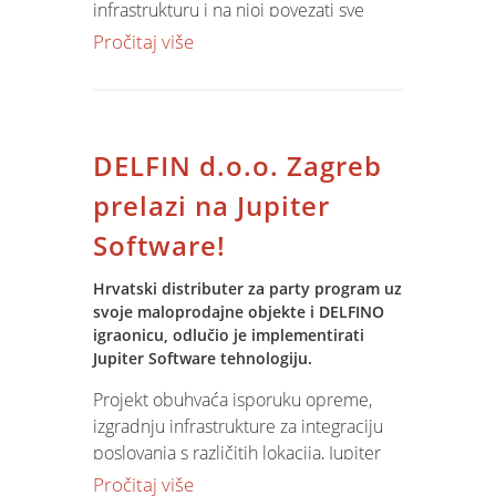
infrastrukturu i na njoj povezati sve
da program može uzrokovati manju
svoje operacije u đakovu, Osijeku i
Pročitaj više
nestabilnost sustava. Microsoft provodi
Zagrebu u jednistveni informacijski
internu istragu u nadi da će pronaći
sustav.
izvor iz kojeg su podaci "iscurili".
Redovno izdanje Microsoft Windows XP
SP3 predviđeno je za kraj 2006.
DELFIN d.o.o. Zagreb
godine.
prelazi na Jupiter
Software!
Hrvatski distributer za party program uz
svoje maloprodajne objekte i DELFINO
igraonicu, odlučio je implementirati
Jupiter Software tehnologiju.
Projekt obuhvaća isporuku opreme,
izgradnju infrastrukture za integraciju
poslovanja s različitih lokacija, Jupiter
Software standarne module za ERP,
Pročitaj više