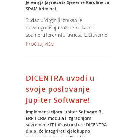
Jeremyja Jaynesa iz Sjeverne Karoline za
distribuirane servisne mreže, obuku
SPAM kriminal.
djelatnika, prijenos podataka iz
postojećih aplikacija i dogradnju
Sudac u Virginiji izrekao je
specifičnim granula.
devetogodišnju zatvorsku kaznu
spameru Jeremyju Jaynesu iz Sjeverne
Karoline, čime je donešena prva
Pročitaj više
zatvorska kazna za slanje spam poruka
u SAD. Jaynes je zajedno sa svojom
sestrom (koja je kažnjena novčanom
kaznom), te suradnikom (koji je
DICENTRA uvodi u
oslobođen optužbi) slao po deset
milijuna e-mail poruka dnevno koristeći
svoje poslovanje
16 širokopojasnih linija, zarađujući
Jupiter Software!
između 400.000 i 700.000 dolara na
mjesec uz troškove koji nisu prelazili
Implementacijom Jupiter Software BI,
50.000 dolara. Izdržavanje kazne je,
ERP i CRM modula i izgradnjom
međutim, privremeno odgođeno zbog
suvremene IT infrastrukture DICENTRA
mogućnosti na žalbu, jer je zakon na
d.o.o. će integrirati cjelokupno