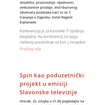
skladišta, proizvodnje, sljedivosti,
ambulantne prodaje, distribuiranog
Projekt uvođenja Jupiter Software
obuhvata podataka naći će se 7.
obuhvaća izgradnju IT infrastrukture za
travanja u Zagrebu, hotel Regent
povezivanje svih centara u jednistvenu
Esplanade.
VPN mrežu, impmlementaciju BI, ERP i
Konferencija je za korisnike IT riješenja
CRM modula, obuku djelatnika,
besplatna. Na konferenciji će svoja
prijenos podataka iz postojećih
riješenja prezentirati svi koji u Hrvatskoj
aplikacija i dogradnju specifičnim
na tom polju kreiraju rješenja: Siemens,
Pročitaj više
granula.
Špica, SAP, Spin, Info-kod, Infoopus,
Aldata, Marco, Input i Salomon. Više
detalja na adresi
IDC site-a
Spin kao poduzetnički
projekt u emisiji
Slavonske televizije
Utorak, 22. ožujka u 21.00 pogledajte na