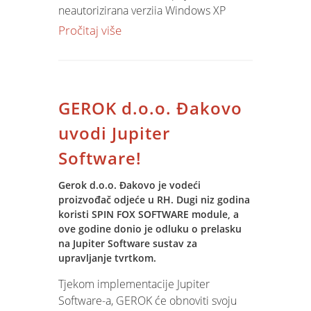
neautorizirana verzija Windows XP
Service Packa 3, i ne preporučuje njeno
Pročitaj više
instaliranje na računala. Korisnicima je
poručeno da će svoja računala i
podatke izvrgnuti nepovratnom riziku,
te da će ostati bez Microsoftove
GEROK d.o.o. Đakovo
tehničke podrške za rješavanje bilo
kakvih problema koji mogu iskrsnuti.
uvodi Jupiter
Administratori Hotfix.neta ne slažu se s
Software!
ovakvim oštrim ocjenama od strane
Microsofta i kažu da, iako se ne radi o
Gerok d.o.o. Đakovo je vodeći
oficijelnoj verziji programa, on ipak
proizvođač odjeće u RH. Dugi niz godina
može poslužiti korisnicima kao
koristi SPIN FOX SOFTWARE module, a
određeni "preview" za ono što ih
ove godine donio je odluku o prelasku
očekuje jednom kada prava verzija SP3
na Jupiter Software sustav za
upravljanje tvrtkom.
bude objavljena. Hotfix.net složio je
SP3 pomoću internog izvora u
Tjekom implementacije Jupiter
Microsoftu koji im je dostavio najnovija
Software-a, GEROK će obnoviti svoju
programska osvježenja. Ipak, ne poriču