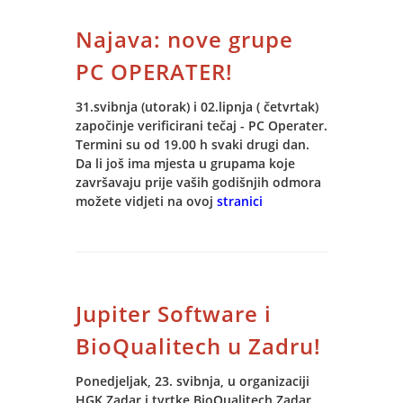
Najava: nove grupe
Implementirani su ERP i CRM moduli, a
u narednoj fazi očekuje se i
PC OPERATER!
implementacija BI modula.
31.svibnja (utorak) i 02.lipnja ( četvrtak)
započinje verificirani tečaj - PC Operater.
Termini su od 19.00 h svaki drugi dan.
Da li još ima mjesta u grupama koje
završavaju prije vaših godišnjih odmora
možete vidjeti na ovoj
stranici
Jupiter Software i
BioQualitech u Zadru!
Ponedjeljak, 23. svibnja, u organizaciji
HGK Zadar i tvrtke BioQualitech Zadar