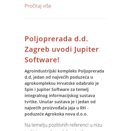
program
za svoje zaposlenike, koji
fazu. Nakon dobro odrađenog
Pročitaj više
uključuje osposobljavanje i provjeru
pripremnog posla, vezanog za analizu
znanja, od čistačica do liječnika.
poslovnog modela, projektiranje
Program ECDL podržan je u Strategiji
infrastrastrukture i zatvaranja
razvitka Republike Hrvatske -
financijske konstrukcije, Velekem i Spin
Informacijska i komunikacijska
Poljoprerada d.d.
će u narednih 6 mjeseci izvršiti
tehnologija gdje se predlaže:
instalaciju infrastrukture, obuku
Zagreb uvodi Jupiter
"Uspostavljanje i prihvaćanje
korisnika, prijenos podataka i
europskog sustava stjecanja potvrde o
Software!
implementaciju standardnih i
uspješnosti uporabe osobnih računala
specifičnih BI, ERP i CRM modula
(ECDL -
European Computer Driving
Agroindustrijski kompleks Poljoprerada
Jupiter Software-a.
d.d, jedan od najvećih poduzeća u
Licence
) kao osnovni kriterij za
agrokompleksu Hrvatske odabralo je
osposobljenost zaposlenika u državnoj
Spin i Jupiter Software za temelj
upravi i lokalnoj samoupravi".
integralnog informacijskog sustava
tvrtke. Unutar sustava je i jedan od
najvećih proizvođača jaja u RH -
poduzeće Agrokoka nova d.o.o.
Na temelju pozitivnih referenci u nizu