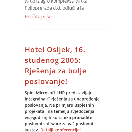
tvrtki iz agro kompleksa, tvrtka
Poljoprerada d.d. odlučila je
inforamtizirati cjelokupno poslovanje
Pročitaj više
od Uprave do tvornice stočne hrane i
proizvodnje konzumnih jaja.
Projekt obuhvaća izgradnju suvremene
VPN infrastrukture, implementaciju
Hotel Osijek, 16.
Microsoft serverskih rješenja, obuke
korisnika, prijenosa podataka,
studenog 2005:
implementacije standardnih ERP
Rješenja za bolje
modula, implementacije Jupiter
Software modula za upravljanje
poslovanje!
proizvodnjom, kooperacijom i
otkupom.
Spin, Microsoft i HP predstavljaju
integralna IT rješenja za unapređenje
poslovanja. Na primjeru uspješnih
projekata i na temelju svjedočenja
višegodišnjih korisnika pronađite
poslovni software za vaš poslovni
sustav.
Detalji konferencije!