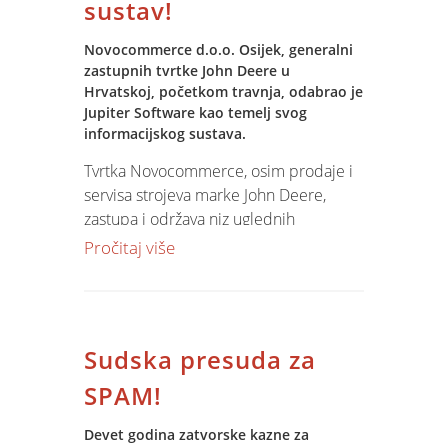
sustav!
Novocommerce d.o.o. Osijek, generalni
zastupnih tvrtke John Deere u
Hrvatskoj, početkom travnja, odabrao je
Jupiter Software kao temelj svog
informacijskog sustava.
Tvrtka Novocommerce, osim prodaje i
servisa strojeva marke John Deere,
zastupa i održava niz uglednih
proizvođača poljoprivredne
Pročitaj više
mehanizacije. Servisna mreža pokriva
područje sjeverne Hrvatske. Više o
tvrtki Novocommerce na adresi
www.novocommerce.hr
.
Sudska presuda za
Projekt uvođenja Jupiter Software
SPAM!
obuhvaća impmlementaciju BI, ERP i
CRM modula, modula za podršku
Devet godina zatvorske kazne za