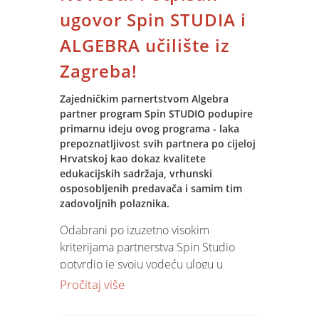
koji rade za Vas! telefon: 20 30 20
ugovor Spin STUDIA i
ALGEBRA učilište iz
Zagreba!
Zajedničkim parnertstvom Algebra
partner program Spin STUDIO podupire
primarnu ideju ovog programa - laka
prepoznatljivost svih partnera po cijeloj
Hrvatskoj kao dokaz kvalitete
edukacijskih sadržaja, vrhunski
osposobljenih predavača i samim tim
zadovoljnih polaznika.
Odabrani po izuzetno visokim
kriterijama partnerstva Spin Studio
potvrdio je svoju vodeću ulogu u
kvaliteti edukacije. Stoga je jedini
Pročitaj više
predstavnik u regiji upravo programa
ALGEBRA PARTNER
i jedini