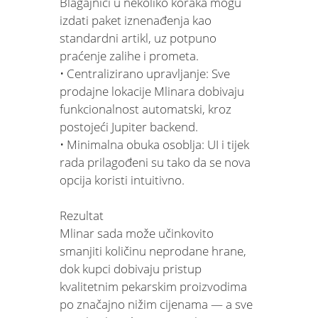
Blagajnici u nekoliko koraka mogu
izdati paket iznenađenja kao
standardni artikl, uz potpuno
praćenje zalihe i prometa.
• Centralizirano upravljanje: Sve
prodajne lokacije Mlinara dobivaju
funkcionalnost automatski, kroz
postojeći Jupiter backend.
• Minimalna obuka osoblja: UI i tijek
rada prilagođeni su tako da se nova
opcija koristi intuitivno.
Rezultat
Mlinar sada može učinkovito
smanjiti količinu neprodane hrane,
dok kupci dobivaju pristup
kvalitetnim pekarskim proizvodima
po značajno nižim cijenama — a sve