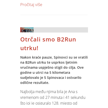
vrste te adaptaciju postojećih
koriste da bi pokazale dosljednost u
Pročitaj više
nastambi.
kvaliteti isporučenih proizvoda i usluga
koji udovoljavaju zahtjevima kupaca i
regulativnim zahtjevima.
Nadzorom sustava kvalitete
Otrčali smo B2Run
certificiranog po normi ISO 9001:2015
Spin aktivno radi na unapređenju
utrku!
poslovnih procesa u interesu klijenata i
njihovog ukupnog zadovoljstva
Nakon kraće pauze, Spinovci su se vratili
kvalitetom IT usluga. Opseg certifikacije
na B2Run utrku te usprkos ljetnim
uključuje razvoj programske podrške,
vrućinama uspješno stigli do cilja. Ove
implementaciju IT projekata,
godine u utrci na 5 kilometara
sudjelovalo je 5 Spinovaca i ostvarilo
održavanje i podršku informacijskim
odlične rezultate.
sustavima te informatičku edukaciju.
Kontrolu sustava kvalitete provodimo
Najbolja među njima bila je Ana s
od 2006. godine, kada smo prvi puta
vremenom od 27 minuta i 41 sekundu
certificirali sustav po normi ISO 9001.
što joj je osiguralo 128. mjesto od