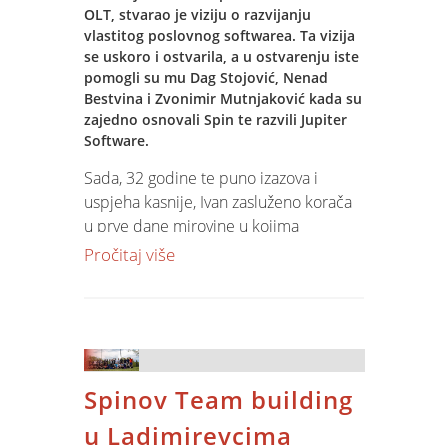
OLT, stvarao je viziju o razvijanju
vlastitog poslovnog softwarea. Ta vizija
se uskoro i ostvarila, a u ostvarenju iste
pomogli su mu Dag Stojović, Nenad
Bestvina i Zvonimir Mutnjaković kada su
zajedno osnovali Spin te razvili Jupiter
Software.
Sada, 32 godine te puno izazova i
uspjeha kasnije, Ivan zasluženo korača
u prve dane mirovine u kojima
namjerava u potpunosti uživati. Ipak,
Pročitaj više
Spin je njegova strast pa ostaje
djelovati na poziciji Savjetnika uprave,
dok će direktorske obveze preuzeti
Slaven Matejašić.
Spinov Team building
KAKO JE UKRATKO TEKAO PUT DO
POZICIJE DIREKTORA SPINA?
u Ladimirevcima