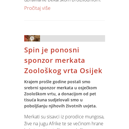
logistikom i upravljanjem odnosima s
Pročitaj više
kupcima i upravljanje maloprodajnim
lancem. Standardnim modulima Jupiter
Software upravlja se financijama,
imovinom, dokumentima. BI modulima
unaprijedit će se upravljanje sustavom
Spin je ponosni
KPI, planiranjem i poslovnim analizama.
Implementacija sustava obuhvatit će
sponzor merkata
izradu studije izvodljivosti, isporuku IT
Zoološkog vrta Osijek
infrastrukture, prijenos podataka iz
postojećih sustava, obuku djelatnika,
Krajem prošle godine postali smo
implementaciju, prilagodbe kao i
srebrni sponzor merkata u osječkom
dugoročnu podršku sustava.
Zoološkom vrtu, a donacijom od pet
tisuća kuna sudjelovali smo u
poboljšanju njihovih životnih uvjeta.
Merkati su sisavci iz porodice mungosa,
žive na jugu Afrike te se većinom hrane