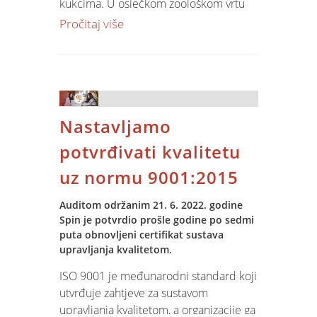
kukcima. U osječkom zoološkom vrtu
pronaći će te ih na ulazu u terarij i
Pročitaj više
akvarij.
Zoološki vrt Osijek osnovan je 1955.
godine, a danas ima najveći vanjski
prostor u Hrvatskoj, namijenjen za
Nastavljamo
boravak životinja. Prema njihovoj misiji,
Zoo je prije svega mjesto za aktivnosti
potvrđivati kvalitetu
zaštite vrsta, ali i mjesto za edukaciju,
uz normu 9001:2015
rekreaciju te istraživanje.
Auditom održanim 21. 6. 2022. godine
Spinova donacija koristit će se za
Spin je potvrdio prošle godine po sedmi
unaprjeđenje životnih uvjeta životinja i
puta obnovljeni certifikat sustava
samog zoološkog vrta. To se posebno
upravljanja kvalitetom.
odnosi na poboljšanje ishrane i
zdravstvene brige životinja, izgradnju
ISO 9001 je međunarodni standard koji
novih nastambi koje su prilagođene
utvrđuje zahtjeve za sustavom
prirodnom staništu pojedine životinjske
upravljanja kvalitetom, a organizacije ga