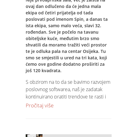
istaknem njihov doprinos razvoju Spin
Nadamo se da je ovo samo početak te
ovaj dan odlučeno da će jedna mala
ideje.
ekipa od četiri prijatelja od tada
da će okolnosti dopustiti da se u
poslovati pod imenom Spin, a danas ta
potpunosti opustimo te vratimo na
ista ekipa, samo malo veća, slavi 32.
ŠTO ĆE TI NAJVIŠE NEDOSTAJATI?
staro i opet uživamo u redovnim
rođendan. Sve je počelo na tavanu
okupljanjima i druženjima u Spinu.
obiteljske kuće, međutim brzo smo
Kada u 30-ak godina ostvariš sve svoje
shvatili da moramo tražiti veći prostor
ideje i snove, kada proživiš sve
Spin tim želi vam sretan i ispunjen
te je odluka pala na centar Osijeka. Tu
adrenalinske šokove, tada odlaziš miran
blagdanski vikend u krugu obitelji i
smo se smjestili u ured na tri kata, koji
i zadovoljan.
ćemo ove godine dodatno proširiti za
prijatelja!
još 120 kvadrata.
KOJI SU IZAZOVI S KOJIMA SE SPIN
S obzirom na to da se bavimo razvojem
MOŽE SUSRESTI U BUDUĆNOSTI?
poslovnog softwarea, naš je zadatak
kontinuirano pratiti trendove te rasti i
Promjene su dio života i poslovanja, a u
razvijati se s tehnologijom i novim
Pročitaj više
evolucijskom smislu ne napreduju oni
zahtjevima tržišta, ali na ovaj dan ipak
najjači, već oni koji se najbolje
volimo zaviriti kratko u prošlost i
prilagođavaju promjenama. Smatram
prisjetiti se svih trenutaka koji su nas
da je Spin izrazito prilagodljiv i
doveli do današnjeg tima od 65