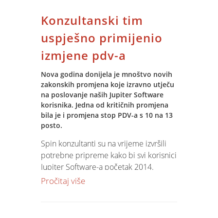
poreznih, fiskalnih i drugih zakonskih
Konzultanski tim
izmjena i tako održali vitalnost njihovih
Uvođenjem Jupiter Software ERP
informacijskih sustava.
modula izvršit će se potpuna integracija
uspješno primijenio
s modulom KOMUNALIS što će
izmjene pdv-a
osigurati viši stupanj kvalitete u
poslovnom izvještavanju i upravljanju
Nova godina donijela je mnoštvo novih
tvrtkom.
zakonskih promjena koje izravno utječu
na poslovanje naših Jupiter Software
Jupiter Software ERP sustav obuhvaća
korisnika. Jedna od kritičnih promjena
standardne module za upravljanje
bila je i promjena stop PDV-a s 10 na 13
posto.
tvrtkom – BI, ERP, CRM, HRM i WHM.
Spin konzultanti su na vrijeme izvršili
Projekt implementacije obuhvatit će
potrebne pripreme kako bi svi korisnici
prijenos podataka iz postojećeg
Jupiter Software-a početak 2014.
sustava, customizacijom parametara,
godine dočekali spremni.
Pročitaj više
obukom, konzaltingom i razvojem
specifičnih funkcionalnosti za potrebe
poslovnog sustava.