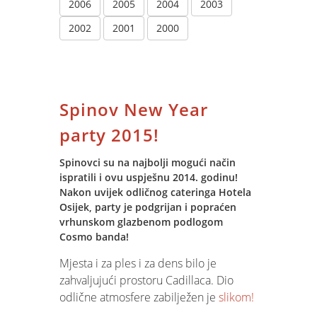
2006
2005
2004
2003
2002
2001
2000
Spinov New Year
party 2015!
Spinovci su na najbolji mogući način
ispratili i ovu uspješnu 2014. godinu!
Nakon uvijek odličnog cateringa Hotela
Osijek, party je podgrijan i popraćen
vrhunskom glazbenom podlogom
Cosmo banda!
Mjesta i za ples i za dens bilo je
zahvaljujući prostoru Cadillaca. Dio
odlične atmosfere zabilježen je
slikom!