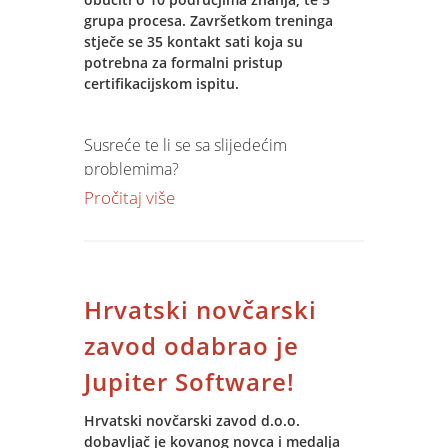
grupa procesa. Završetkom treninga
stječe se 35 kontakt sati koja su
potrebna za formalni pristup
certifikacijskom ispitu.
Susreće te li se sa slijedećim
problemima?
Pročitaj više
Projekti
ne uspijevaju
( izvan roka,
budžeta, opsega, nedosegnuta
kvaliteta), nemamo uvid u
stanje
projekta
ili skupine projekata, koliko
Hrvatski novčarski
je probijen
zadani budžet
, ne znamo
što, tko i kada
će se raditi u projektu
zavod odabrao je
u slijedećem razdoblju?
Jupiter Software!
Odgovore na pitanja nudimo vam kroz :
Hrvatski novčarski zavod d.o.o.
Project Management Akademiju!
dobavljač je kovanog novca i medalja