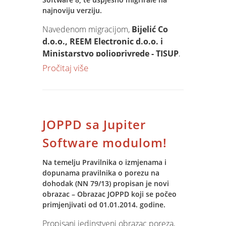
najnoviju verziju.
Navedenom migracijom,
Bijelić Co
d.o.o., REEM Electronic d.o.o. i
Ministarstvo poljoprivrede - TISUP
,
postale su dio grupe renomiranih tvrtki
Pročitaj više
koje svoje poslovanje vode na Jupiter
Software 8.
Jupiter Software verziju 8 napravili smo
JOPPD sa Jupiter
kako bi:
- razvijali funkcionalnosti koje ne
Software modulom!
možemo postići na trenutnoj platformi
(VB6) – messagging i kolaboracija,
Na temelju Pravilnika o izmjenama i
dopunama pravilnika o porezu na
notifikacije za definirane događaje u
dohodak (NN 79/13) propisan je novi
Jupiter Software-u, prijava na Jupiter
obrazac – Obrazac JOPPD koji se počeo
povezana sa Windows loginom
primjenjivati od 01.01.2014. godine.
- isporučili (?) novi look&feel i olakšati
korisnicima rad u Jupiter aplikacijama –
Propisani jedinstveni obrazac poreza,