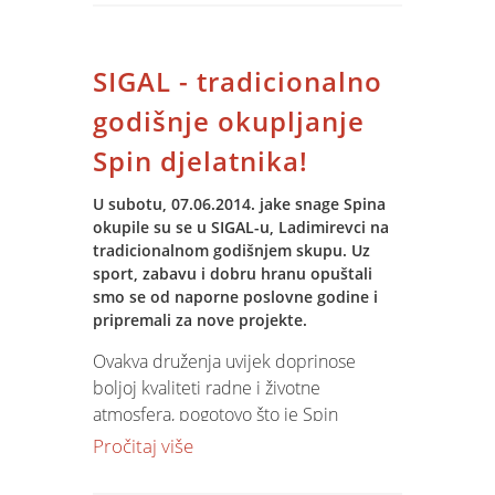
najuspješnijim tvrtkama Osječko-
baranjske županije za ostvarene
rezultate poslovanja u 2013.godini u
SIGAL - tradicionalno
kategorijama malih, srednjih i velikih
poduzeća.
godišnje okupljanje
Spin djelatnika!
„Zlatna kuna“ priznanje je koje HGK
dodjeljuje najuspješnijima gdje sustav
U subotu, 07.06.2014. jake snage Spina
kriterija uključuje financijsku,
okupile su se u SIGAL-u, Ladimirevci na
tehnološku i inovativnu izvrsnost
tradicionalnom godišnjem skupu. Uz
mjerljivu ukupnim prihodom,
sport, zabavu i dobru hranu opuštali
ulaganjima u tehnološki razvoj, nove
smo se od naporne poslovne godine i
pripremali za nove projekte.
proizvode, zapošljavanje i tržišnu
konkurentnost.
Ovakva druženja uvijek doprinose
boljoj kvaliteti radne i životne
U ime tvrtke Spin, priznanje je primio
atmosfera, pogotovo što je Spin
Slaven Matejašić.
narastao na već 51 osobu!
Pročitaj više
Samo manji dio atmosfere pogledajte u