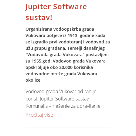
grada Vukovara.
Jupiter Software
sustav!
Tijekom 2013. godine razvili smo i
stvorili nove proizvode. Kao najvažnije
Organizirana vodoopskrba grada
lansirali smo novu verziju Jupiter
Vukovara potječe iz 1913. godine kada
Software - verziju 8.4 s nizom
se izgradio prvi vodotoranj i vodovod za
tehnoloških i poslovnih poboljšnica.
užu grupu građana. Temelji današnjeg
Potpuno novi moduli Project tracer -
"Vodovoda grada Vukovara" postavljeni
su 1955.god. Vodovod grada Vukovara
sustav za praćenje projekata, DMS -
opskrbljuje oko 20.000 korisnika
sustav za upravljanje dokumentima,
vodovodne mreže grada Vukovara i
sustav upravljanja putnim nalozima
okolice.
odlično su prihvaćeni od strane
korisnika. Nebrojena je količina novih
Vodovod grada Vukovar od ranije
funkcionalnosti koje smo dodali u
koristi Jupiter Software sustav
postojeće module.
Komunalis – rješenje za upravljanje
korisnicima komunalnih usluga,
Pročitaj više
Tijekom 2013. svim našim korisnicima
upravljanje izgradnjom vodovodne
uspješno smo isporučili sve pakete sa
mreže i evidenciju, utrošak i obračun
zakonskim izmjenama u domenama
potrošnje vode.