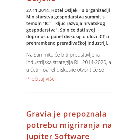
27.11.2014, Hotel Osijek - u organizaciji
Ministarstva gospodarstva summit s
temom "ICT - ključ razvoja hrvatskog
gospodarstva". Spin će dati svoj
doprinos u panel diskusiji o ulozi ICT u
prehrambeno prerađivačkoj industriji.
Na Sammitu će biti predstavljena
Industrijska strategija RH 2014-2020, a
u četiri panel diskusije otvorit će se
diskusija o ulozi ICT u pojedinim
Pročitaj više
ključnim industrijskim sektorima. Ivan
Matejašić, direktor tvrtke Spin, kao
vodeće tvrtke za ICT rješenja u domeni
poljoprivrede i prehrambene
Gravia je prepoznala
industrije, sudjeluje u panelu (13:30) o
ulozi ICT u prehrambeno-prerađivačkoj
potrebu migriranja na
industriji.
Jupiter Software