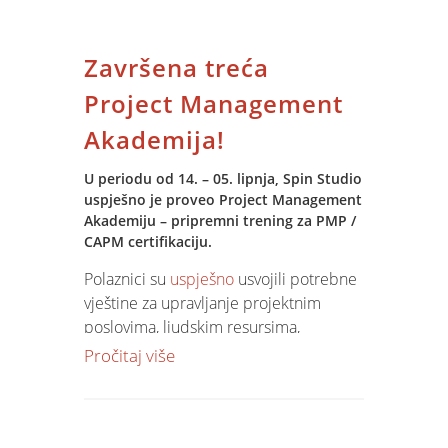
foto galeriji!
Završena treća
Project Management
Akademija!
U periodu od 14. – 05. lipnja, Spin Studio
uspješno je proveo Project Management
Akademiju – pripremni trening za PMP /
CAPM certifikaciju.
Polaznici su
uspješno
usvojili potrebne
vještine za upravljanje projektnim
poslovima, ljudskim resursima,
planiranje budžeta i minimiziranje
Pročitaj više
rizika u cilju vrhunske izvedbe i
zadovoljstva klijenata.
Uz stečene kompetencije vođenja