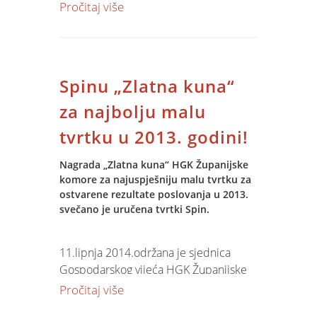
je sustav upravljanja kvalitetom
Pročitaj više
certificiran prema Normi ISO
9001:2008 uspostavljen i održavan, te
da se postižu zapisani zahtjevi za
proizvode i usluge u skladu sa
Spinu „Zlatna kuna“
opsegom
politike i ciljevima
tvrtke.
Auditom nije uočena niti jedna
za najbolju malu
nesukladnost, niti su preporučeni
tvrtku u 2013. godini!
prijedlozi za moguća daljnja
poboljšanja.
Nagrada „Zlatna kuna“ HGK Županijske
komore za najuspješniju malu tvrtku za
ostvarene rezultate poslovanja u 2013.
svečano je uručena tvrtki Spin.
11.lipnja 2014.održana je sjednica
Gospodarskog vijeća HGK Županijske
komore Osijek na kojoj su svečano
Pročitaj više
uručena priznanja „Zlatna kuna“