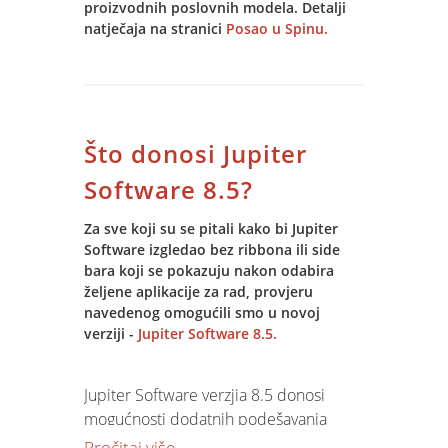
proizvodnih poslovnih modela. Detalji
natječaja na stranici
Posao u Spinu.
Što donosi Jupiter
Software 8.5?
Za sve koji su se pitali kako bi Jupiter
Software izgledao bez ribbona ili side
bara koji se pokazuju nakon odabira
željene aplikacije za rad, provjeru
navedenog omogućili smo u novoj
verziji -
Jupiter Software 8.5.
Jupiter Software verzjia 8.5 donosi
mogućnosti dodatnih podešavanja
vizualnih postavki
(ikone, ribbon,
Pročitaj više