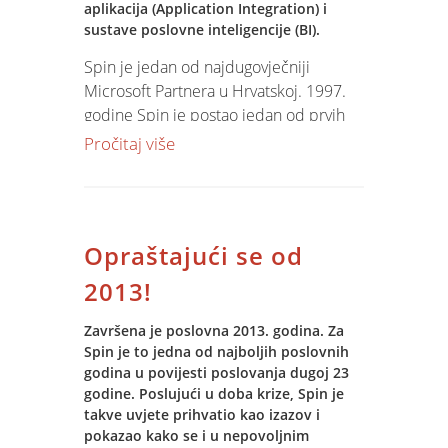
aplikacija (Application Integration) i
Jupiter Software korisnika u Hrvatskoj
sustave poslovne inteligencije (BI).
ima više od 215 korisnika, među kojima
Spin je jedan od najdugovječniji
su i najveće tvrtke u Hrvatskoj dok se s
Microsoft Partnera u Hrvatskoj. 1997.
modulom obračuna plaća koristi 120
godine Spin je postao jedan od prvih
korisnika.
hrvatskih certificiranih SOLUTION
Pročitaj više
PROVIDER-a. Od 2003. godine Spin je u
elitnom društvu GOLD CERTIFIED
Partnera zahvaljujući svojim
proizvodima, certificiranim ljudima,
Opraštajući se od
klijentima i kvalitetom usluga.
2013!
Ovim statusom jamčimo našim
klijentima kvalitetu usluga u instalaciji i
Završena je poslovna 2013. godina. Za
Spin je to jedna od najboljih poslovnih
implementaciji Microsoft sistemskih i
godina u povijesti poslovanja dugoj 23
razvojnih alata, najbolje uvjete nabavke
godine. Poslujući u doba krize, Spin je
i održavanja infrastrukture i održavanje
takve uvjete prihvatio kao izazov i
visokog stupnja usklađenosti instalacija
pokazao kako se i u nepovoljnim