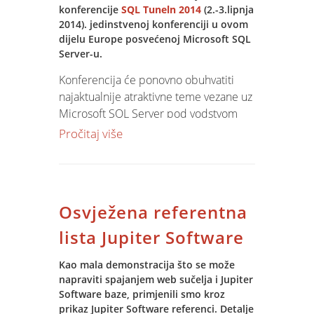
Software-a daje sve relevantne i ažurne
konferencije
SQL Tuneln 2014
(2.-3.lipnja
podatke svima koji za to imaju potrebe.
2014). jedinstvenoj konferenciji u ovom
Za dodatne informacije slobodno nas
dijelu Europe posvećenoj Microsoft SQL
kontaktirajte
u Spin.
Server-u.
Konferencija će ponovno obuhvatiti
najaktualnije atraktivne teme vezane uz
Microsoft SQL Server pod vodstvom
najvećih regionalnih i svjetskih
Pročitaj više
poznatih
stručnjaka i predavača na
području Microsoft SQL Servera.
SQL Server Tuneln 2014
je
namijenjena specifično onima koji se
Osvježena referentna
profesionalno bave Microsoft SQL
Serverom, i to kako
lista Jupiter Software
administratorima
, tako i
developerima
koji razvijaju aplikacije
Kao mala demonstracija što se može
napraviti spajanjem web sučelja i Jupiter
na SQL Server platformi.
Software baze, primjenili smo kroz
prikaz Jupiter Software referenci. Detalje