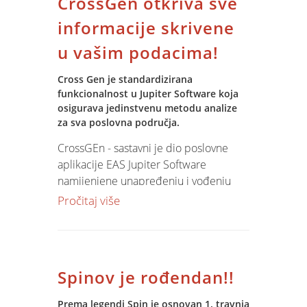
CrossGen otkriva sve
informacije skrivene
u vašim podacima!
Cross Gen je standardizirana
funkcionalnost u Jupiter Software koja
osigurava jedinstvenu metodu analize
za sva poslovna područja.
CrossGEn - sastavni je dio poslovne
aplikacije EAS Jupiter Software
namijenjene unapređenju i vođenju
poslovanja.
Pročitaj više
Više informacija o CrossGen-u u
prospektu
, a za informacije slobodno
nas
kontaktirajte
u Spin.
Spinov je rođendan!!
Prema legendi Spin je osnovan 1. travnja