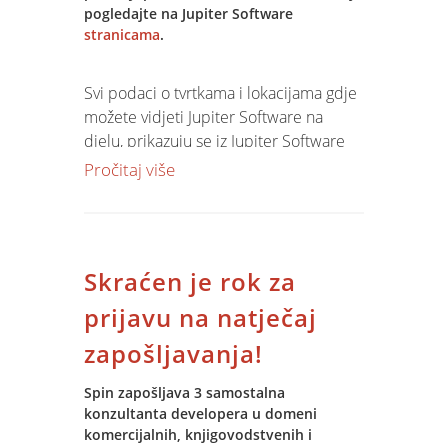
Ovogodišnja konferencija, kao i sve
pogledajte na Jupiter Software
prethodne, financijski i moralno su
stranicama
.
sponzorirane od strane Spina.
Svi podaci o tvrtkama i lokacijama gdje
Rezervirajte
u Vašem kalendaru
možete vidjeti Jupiter Software na
02.-03.lipnja 2014
. godine za najjače
djelu, prikazuju se iz Jupiter Software
izdanje do sada, i sudjelujte na
baze u realnom vremenu.
Pročitaj više
konferencija koja će se održati u Hotelu
Ariston u Zagrebu.
Skraćen je rok za
prijavu na natječaj
zapošljavanja!
Spin zapošljava 3 samostalna
konzultanta developera u domeni
komercijalnih, knjigovodstvenih i