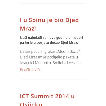
I u Spinu je bio Djed
Mraz!
Naši najmlađi su i ove godine bili dobri
pa im je u posjetu došao Djed Mraz.
Uz simpatični igrokaz „Medin Božić“,
Djed Mraz im je podijelio pakete u
igraonici Moltonko. Smijeha i veselja,
radosti i malo suza zabilježeno je i
Pročitaj više
slikom
! Do nagodinu, ho ho ho!
ICT Summit 2014 u
Osijeku