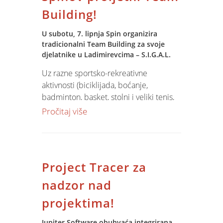
Software sustava.
Building!
U subotu, 7. lipnja Spin organizira
tradicionalni Team Building za svoje
djelatnike u Ladimirevcima – S.I.G.A.L.
Uz razne sportsko-rekreativne
aktivnosti (biciklijada, boćanje,
badminton, basket, stolni i veliki tenis,
nogomet, kartanje, šah) i degustaciju ića
Pročitaj više
i pića, potičemo timski rad,
neutralizaciju stresa te njegujemo
pozitivne radne vibracije.
Ovogodišnji Team Building pojačan je
Project Tracer za
organizacijom Treasure Hunt-a. U
avanturi potrage za blagom djelatnici
nadzor nad
će moći pokazati poslovne vještine:
projektima!
brainstorming, komunikacijske vještine,
kreativnost u rješavanju problema...
Jupiter Software obuhvaća integrirana