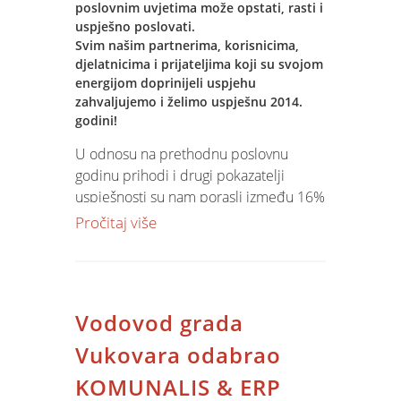
s najnovijim tehnološkim dostignućima.
poslovnim uvjetima može opstati, rasti i
uspješno poslovati.
Svim našim partnerima, korisnicima,
djelatnicima i prijateljima koji su svojom
energijom doprinijeli uspjehu
zahvaljujemo i želimo uspješnu 2014.
godini!
U odnosu na prethodnu poslovnu
godinu prihodi i drugi pokazatelji
uspješnosti su nam porasli između 16%
i 22% - što 2013. godinu svrstava u red
Pročitaj više
najboljih godina od osnutka tvrtke.
Novi projekti i korisnici koji su ugovorili
i/ili uveli Jupiter Software u 2013.
Vodovod grada
godini su: Sokol Marić Zagreb, Papuk
d.d. Našice, Diba d.o.o. Suhopolje,
Vukovara odabrao
Tvornica Ulja Čepin, Montelektro d.o.o.
KOMUNALIS & ERP
Kastav, Ato inženjering Osijek, Vodovod