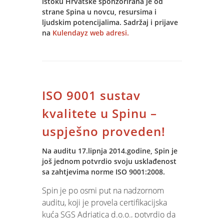
istoku Hrvatske sponzorirana je od
podrške korisnika i održavanja Jupiter
strane Spina u novcu, resursima i
Software sustava Spin d.o.o. Osijek
ljudskim potencijalima. Sadržaj i prijave
obvezao se kontinuirano održavati
na
Kulendayz web adresi.
aplikaciju i unaprjeđivati ju
promjenama koje donosi napredak
informatičke tehnologije.
Istim uvjetima, definirano je kako je
korisnik je obvezan održavati
ISO 9001 sustav
tehnološku usklađenost Jupiter
kvalitete u Spinu –
Software sustava s aktualnim verzijama
Jupiter Software, kako bi Spin mogao
uspješno proveden!
osigurati tehnološko i zakonsko
usklađivanje.
Na auditu 17.lipnja 2014.godine, Spin je
još jednom potvrdio svoju usklađenost
U narednom periodu Spin planira sve
sa zahtjevima norme ISO 9001:2008.
korisnike Jupiter Software-a verzije 7
Spin je po osmi put na nadzornom
migrirati na verziju 8. Dinamiku i
auditu, koji je provela certifikacijska
postupak migracije dogovoriti ćemo i
kuća SGS Adriatica d.o.o., potvrdio da
pripremiti
zajednički.