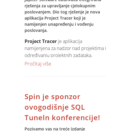
Nagrade najboljima pripremili smo uz
rješenja za upravljanje cjelokupnim
pomoć naših partnera: Bijelić CO,
poslovanjem. Dio tog rješenje je nova
Kandit i Pivovara Osijek .
aplikacija Project Tracer koji je
namijenjen unapređenju i vođenju
poslovanja.
Project Tracer
je aplikacija
namijenjena za nadzor nad projektima i
određivanju projektnih zadataka,
praćenje tijeka projekta i unos utrošaka
Pročitaj više
vremena.
Integracija Project Tracera s Jupiter
Software sustavom omogućuje
praćenje financijskih elemenata
Spin je sponzor
projekta, tj. troškova i realizacije.
Važan dio Project Tracera je
Project
ovogodišnje SQL
Portal
koji predstavlja centralno
Tuneln konferencije!
mjesto za nadzor statusa svih projekata.
Project Portal, ali i BI sustav Jupiter
Pozivamo vas na treće izdanje