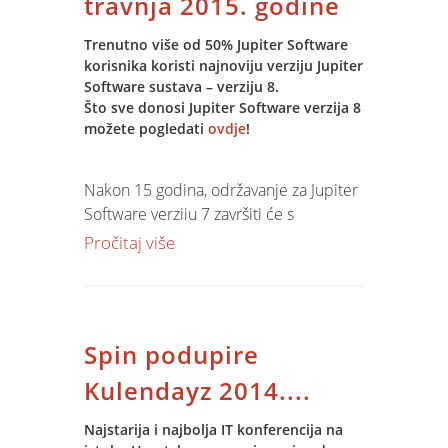
travnja 2015. godine
priznanje za sposobnost, inovativnost,
te korištenje suvremenih tehnologija i
Trenutno više od 50% Jupiter Software
korisnika koristi najnoviju verziju Jupiter
metoda upravljanja za najpozitivniji
Software sustava – verziju 8.
poduzetnički primjer.
Što sve donosi Jupiter Software verzija 8
Pobjednik nagrade EY Poduzetnik
možete pogledati
ovdje
!
godine™ predstavljat će Hrvatsku na
događanju EY Svjetski poduzetnik
godine™ koji se odvija svake godine u
Nakon 15 godina, održavanje za Jupiter
Monte Carlu.
Software verziju 7 završiti će s
31.3.2015. godine.
Pročitaj više
Svaki proizvod, pa tako i software, dođe
do kraja svog „životnog puta“ iz više
razloga (tržišni zahtjevi, tehnološke
Spin podupire
inovacije i razvoj, potrebne promjene
na proizvodu, zastarijevanje proizvoda).
Kulendayz 2014....
Prema Općim uvjetima pružanja usluge
Najstarija i najbolja IT konferencija na