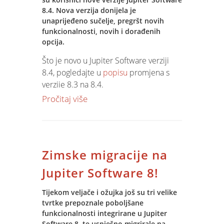
standardne module za upravljanje
8.4. Nova verzija donijela je
tvrtkom – BI, ERP, CRM, HRM i WHM, uz
unaprijeđeno sučelje, pregršt novih
specifičnosti praćenja proizvodnje
funkcionalnosti, novih i dorađenih
opcija.
kovanog novca, registracijskih pločica,
numizmatike, medalja, plaketa i znački.
Što je novo u Jupiter Software verziji
8.4, pogledajte u
popisu
promjena s
U procesu izvođenja projekta
verzije 8.3 na 8.4.
primjenjuju se najbolje tehnike iz
Pročitaj više
prakse projektnog managementa (PMI
Ukoliko želite biti dio obitelji koji svoje
metodologija), od pripreme planova
poslovanje vode na Jupiter Software
izvođenja projekta, upravljanja rizicima,
8.4,
kontaktirajte nas!
praćenja izvođenja, kontrolnih točaka
(milestones) i rješavanja nesukladnosti.
Zimske migracije na
Jupiter Software 8!
Tijekom veljače i ožujka još su tri velike
tvrtke prepoznale poboljšane
funkcionalnosti integrirane u Jupiter
Software 8, te uspješno migrirale na