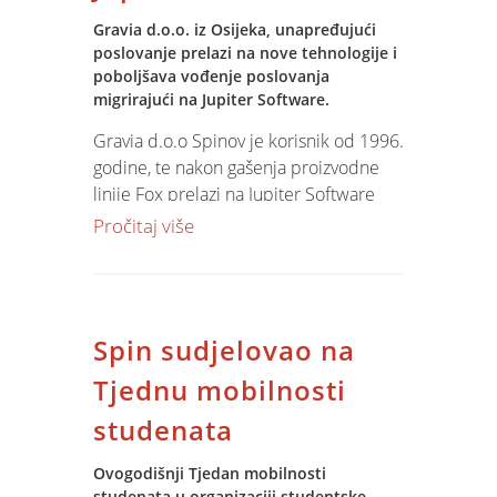
Cijeli program summita na stranicama
Gravia d.o.o. iz Osijeka, unapređujući
Digitalne Hrvatske
poslovanje prelazi na nove tehnologije i
poboljšava vođenje poslovanja
migrirajući na Jupiter Software.
Gravia d.o.o Spinov je korisnik od 1996.
godine, te nakon gašenja proizvodne
linije Fox prelazi na Jupiter Software
kako bi uspješnije pratila vlastiti rast
Pročitaj više
poslovanja.
Projekt implementacije započeti će
tijekom studenog izradom studije
izvodljivosti, a nastaviti će se
Spin sudjelovao na
prijenosom podataka iz postojećeg
sustava, customizacijom parametara,
Tjednu mobilnosti
obukom, konzaltingom i razvojem
studenata
specifičnih funkcionalnosti za potrebe
poslovnog sustava.
Ovogodišnji Tjedan mobilnosti
studenata u organizaciji studentske