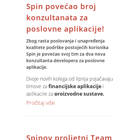
Spin povećao broj
projekta uz pomoć predavača
Nenada
Trajkovskog
, polaznici su po završetku
konzultanata za
treninga stekli 35 kontakt sati potrebnih
poslovne aplikacije!
za formalni pristup certifikacijskom
ispitu.
Zbog rasta poslovanja i unapređenja
kvalitete podrške postojećih korisnika
Akademija je razvijena prema
Spin je povećao svoj tim za dva nova
standardima i praski Project
konzultanta-developera za poslovne
Management Institute (PMI) i PMBOK
aplikacije.
(PMBOK Guide 5th Edition) sa
Dvoje novih kolega od lipnja pojačavaju
pokrivenih svih deset područja znanja,
timove za
financijske aplikacije
i
kroz pet grupa procesa – pokretanje,
aplikacije za
proizvodne sustave.
planiranje, izvršavanje, kontrolu i
Postupkom selekcije iz velikog broja
Pročitaj više
nadzor te zatvaranje projekta.
kvalitetnih ponuda izabrana su dva
najkvalitetnija kandidata, koji će u
Slijedeći trening planiran je za listopad,
narednim mjesecima usvojiti znanja i
stoga su
prijave
moguće već danas!
poslovnu kulturu razvoja,
Spinov proljetni Team
implementacije i podrške Jupiter