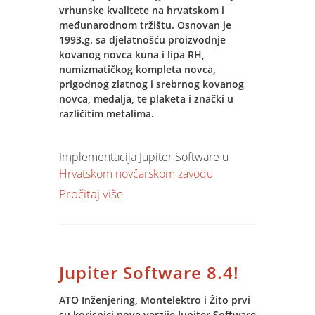
vrhunske kvalitete na hrvatskom i
Prvi ovogodišnji trening počinje po
međunarodnom tržištu. Osnovan je
slijedećem
rasporedu
:
1993.g. sa djelatnošću proizvodnje
kovanog novca kuna i lipa RH,
14-15. svibanj 2014.
numizmatičkog kompleta novca,
28-29. svibanj 2014.
prigodnog zlatnog i srebrnog kovanog
04-05. lipanj 2014.
novca, medalja, te plaketa i znački u
održavanje je u Spin Studiju, u vremenu
različitim metalima.
od 12 do 18 sati.
Implementacija Jupiter Software u
Cijena treninga u trajanju od 6 dana
Hrvatskom novčarskom zavodu
iznosi 5.000,00 kn (za polaznike članova
obuhvatiti će analizu i modeliranje
PMI udruge ili Early bird - prijava do
Pročitaj više
poslovnih procesa, obuku djelatnika,
31.03. - odobravamo 10% popusta).
prijenos postojećih podataka,
podešavanje aplikacija za rad u
Za slijedeći trening,
prijaviti se
možete
zadanim uvjetima i konzultantske
već danas!
Jupiter Software 8.4!
usluge u procesu pokretanja i
korištenja Jupiter Software-a.
ATO Inženjering, Montelektro i Žito prvi
Jupiter Software ERP sustav obuhvaća
su korisnici nove verzije Jupiter Software