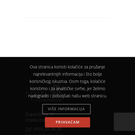
U procesu izvođenja projekta
primjenjuju se najbolje tehnike iz
prakse projektnog managementa (PMI
metodologija), od pripreme planova
izvođenja projekta, upravljanja rizicima,
praćenja izvođenja, kontrolnih točaka
(milestones) i rješavanja nesukladnosti.
Ova stranica korisiti kolačiće za pružanje
najrelevantnijih informacija i što bolje
korisničkog iskustva. Osim toga, kolačiće
koristimo i za analitičke svrhe, jer želimo
nadograditi i poboljšati našu web stranicu.
VIŠE INFORMACIJA
Županijska 15
31000 Osijek
PRIHVAĆAM
Tel:
(031) 20 30 20