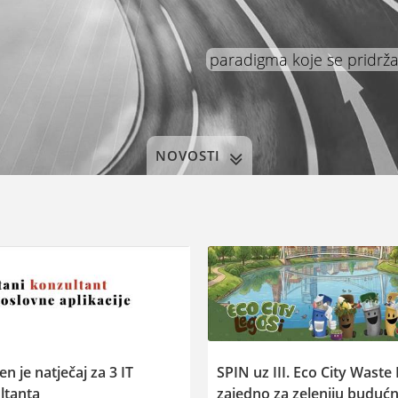
paradigma koje se pridrž
NOVOSTI
n je natječaj za 3 IT
SPIN uz III. Eco City Waste 
ltanta
zajedno za zeleniju buduć