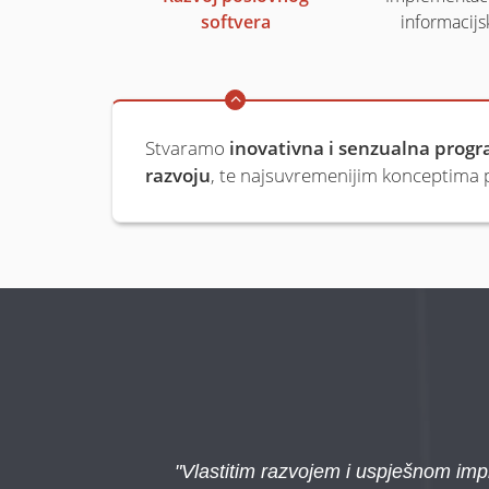
softvera
informacijs
Stvaramo
inovativna i senzualna progr
razvoju
, te najsuvremenijim konceptima pr
Vlastitim razvojem i uspješnom impl