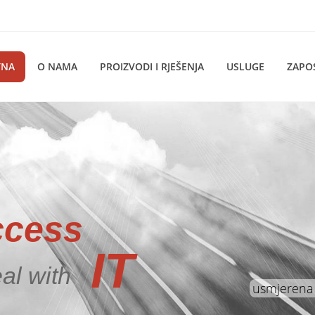
TNA
O NAMA
PROIZVODI I RJEŠENJA
USLUGE
ZAPO
ccess
IT
al with
usmjerena 