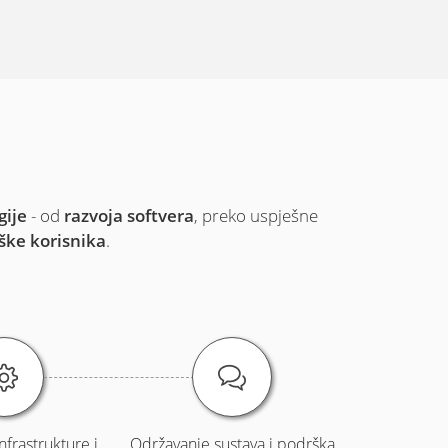
gije
- od
razvoja softvera
, preko uspješne
ške korisnika
.
infrastrukture i
Održavanje sustava i podrška