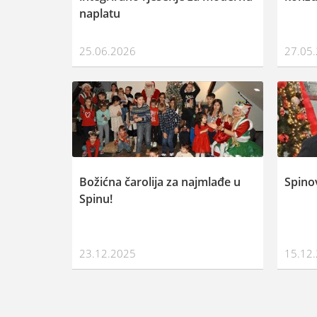
naplatu
25.06.2026
27.05
Božićna čarolija za najmlađe u
Spino
Spinu!
23.12.2025
15.12