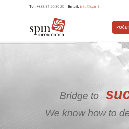
Tel:
+385 31 20 30 20 |
Email:
info@spin.hr
POČE
su
B
r
i
d
g
e
t
o
We know how to de