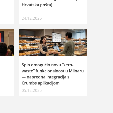
Hrvatska pošta)
24.12.2025
Spin omogućio novu “zero-
waste” funkcionalnost u Mlinaru
— napredna integracija s
Crumbs aplikacijom
05.12.2025