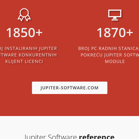
2200
+
2710
+
J INSTALIRANIH JUPITER
BROJ PC RADNIH STANICA
FTWARE KONKURENTNIH
POKREĆU JUPITER SOFT
KLIJENT LICENCI
MODULE
JUPITER-SOFTWARE.COM
Jupiter Software
reference