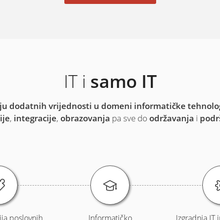
IT i
samo IT
ju dodatnih vrijednosti u domeni informatičke tehnolo
ije
,
integracije
,
obrazovanja
pa sve do
održavanja
i
podr
ja poslovnih
Informatičko
Izgradnja IT 