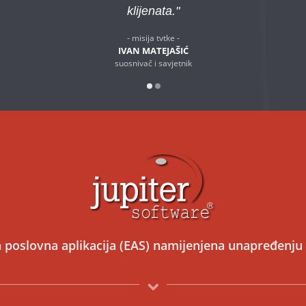
klijenata.
- misija tvtke -
- vizija -
IVAN MATEJAŠIĆ
suosnivač i savjetnik
suosnivač i savjetnik
a poslovna aplikacija
(EAS) namijenjena unapređenju