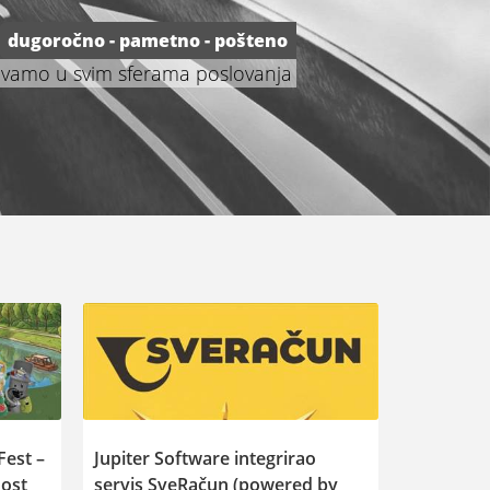
dugoročno - pametno - pošteno
avamo u svim sferama poslovanja
Fest –
Jupiter Software integrirao
nost
servis SveRačun (powered by