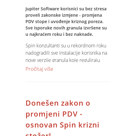
znanosti, obrazovanja i športa,
Jupiter Software korisnici su bez stresa
Ukupna cijena: 5.150,00 ( gotovina),
proveli zakonske izmjene - promjena
5.300 (na rate ili poduzećem)
PDV stope i uvođenje kriznog poreza.
Sve isporuke novih granula izvršene su
Upišite se i vi u 14 generaciju
u najkraćem roku i bez naknade.
programera!
Spin konzultanti su u rekordnom roku
nadogradili sve instalacije korisnika na
Cjenik pogledajte pod :
nove verzije granula koje reguliraju
porez na dodajnu vrijednost (PDV) i
Pročitaj više
sustav obračuna plaća.
Iako je vrijeme u kojem je trebalo
nadograditi 112 korisnika bilo
Donešen zakon o
nerazumno kratkog, svi korisnici su 1.
kolovoza počeli primjenjivati nove
promjeni PDV -
zakonske odredbe, uključujući i više od
osnovan Spin krizni
200 maloprodajnih objekata koji
koriste Jupiter Software POS sustave.
stožer!