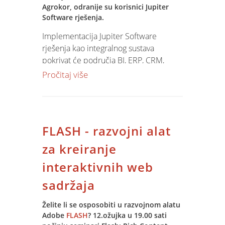
Agrokor, odranije su korisnici Jupiter
Software rješenja.
Implementacija Jupiter Software
rješenja kao integralnog sustava
pokrivat će područja BI, ERP, CRM,
WHM, logistiku, HRM i specifične
Pročitaj više
module za upravljanje otkupom i
kooperacijom poljoprivrednih
proizvoda.
FLASH - razvojni alat
Projekt obuhvaća instalaciju, obuku,
customizaciju i razvoj specifičnih
za kreiranje
rješenja. Projekt se izvodi na 3 lokacije
interaktivnih web
Zagreb, Opuzen i Pula. Zbog priprema
za otkup sezonskih kultura kreiran je
sadržaja
plan kojim će implementacija biti
završena u roku od 150 dana.
Želite li se osposobiti u razvojnom alatu
Adobe
FLASH
? 12.ožujka u 19.00 sati