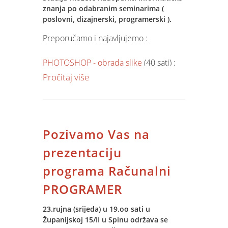
znanja po odabranim seminarima (
poslovni, dizajnerski, programerski ).
Preporučamo i najavljujemo :
PHOTOSHOP - obrada slike
(40 sati) :
22.listopad od 16.15 h
Pročitaj više
MS Excel - tablične kalkulacije
(25 sati) :
03.11. od 16.00 h
Pozivamo Vas na
MS Excel - napredni
(20 sati) : 17.11. od
16.00 h
prezentaciju
programa Računalni
ACCESS - relacijske baze podataka
(20
sati) : 17.11. od 16.00 h
PROGRAMER
AutoCAD - 1.stupanj
(45 sati) :
23.rujna (srijeda) u 19.oo sati u
Županijskoj 15/II u Spinu održava se
17.studeni od 19 h