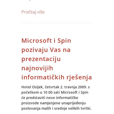
Za sve dodatne informacije obratite se
Pročitaj više
na
drago@spin.hr
.
Microsoft i Spin
pozivaju Vas na
prezentaciju
najnovijih
informatičkih rješenja
Hotel Osijek, četvrtak 2. travnja 2009. s
početkom u 10 00 sati Microsoft i Spin
će predstaviti nove informatičke
proizvode namjenjene unaprijeđenju
poslovanja malih i srednje velikih tvrtki.