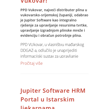
Vukovar!
okvirima ugovora o osnovnom
supportu.
PPD Vukovar, najveći distributer plina u
vukovarsko-srijemskoj županiji, odabrao
je Jupiter Software kao integralno
rješenje za upravljanje resursima tvrtke,
upravljanje izgradnjom plinske mreže i
evidenciju i obračun potrošnje plina.
PPD VUkovar, u vlasništvu mađarskog
DDGAZ-a, odlučilo je unaprijediti
informacijski sustav za upravljanje
resursima tvrtke, evidenciju i naplatu
Pročitaj više
potrošnje te upravljanja izgradnjom i
održavanjem plinske mreže. Jupiter
Software zamjenit će postojeću
mađarsko-španjolsku aplikaciju u
Jupiter Software HRM
domeni billinga i donjeti velike koristi
kroz integraciju informacijskih
Portal u Istarskim
podsustava u jedinstvenu cjelinu.
ljekarnama......