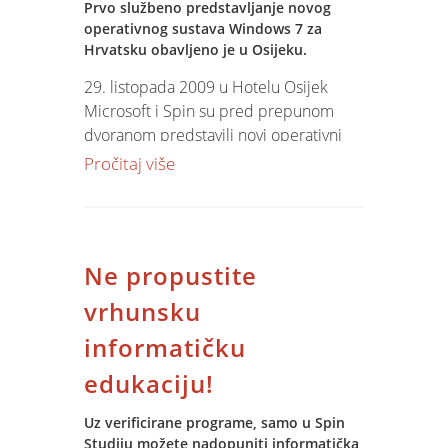
Prvo službeno predstavljanje novog
operativnog sustava Windows 7 za
Hrvatsku obavljeno je u Osijeku.
29. listopada 2009 u Hotelu Osijek
Microsoft i Spin su pred prepunom
dvoranom predstavili novi operativni
sustav Windows 7. Osim Windows 7
Pročitaj više
podvučene su vrijednosti
Microsoftowih serverskih proizvoda i
najavljena je nova verzija Office paketa
s novim i uzbudljivim mogućnostima.
Ne propustite
Kako je bilo pogledajte u
maloj foto
galeriji!
vrhunsku
informatičku
edukaciju!
Uz verificirane programe, samo u Spin
Studiju možete nadopuniti informatička