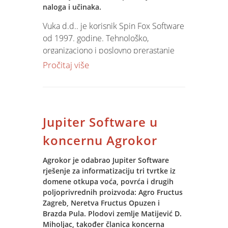
naloga i učinaka.
Vuka d.d.. je korisnik Spin Fox Software
od 1997. godine. Tehnološko,
organizaciono i poslovno prerastanje
postojećeg rješenja zahtjeva prelazak
Pročitaj više
na suvremeno i integralno poslovno
rješenje. Jupiter Software bit će
implementiran sa brojnim novim
funkcionalnostima koje će pomoći
Jupiter Software u
Upravi društva bolje upravljanje
resursima, kontrolu troškova i
koncernu Agrokor
planiranje i predviđanje poslovanja.
Agrokor je odabrao Jupiter Software
rješenje za informatizaciju tri tvrtke iz
domene otkupa voća, povrća i drugih
poljoprivrednih proizvoda: Agro Fructus
Zagreb, Neretva Fructus Opuzen i
Brazda Pula. Plodovi zemlje Matijević D.
Miholjac, također članica koncerna