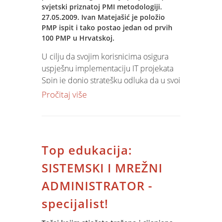
svjetski priznatoj PMI metodologiji.
godišnji odmori, zaduženja imovine).
27.05.2009. Ivan Matejašić je položio
PMP ispit i tako postao jedan od prvih
100 PMP u Hrvatskoj.
U cilju da svojim korisnicima osigura
uspješnu implementaciju IT projekata
Spin je donio stratešku odluka da u svoj
portfolio znanja i usluga uvede znanja iz
Pročitaj više
uspješnog vođenja projekata. U tu
svrhu školujemo veći broj konzultanata
s ciljem povećanja kvalitete i
zadovoljstva korisnika Jupiter Software-
Top edukacija:
a i naših usluga.
SISTEMSKI I MREŽNI
ADMINISTRATOR -
specijalist!