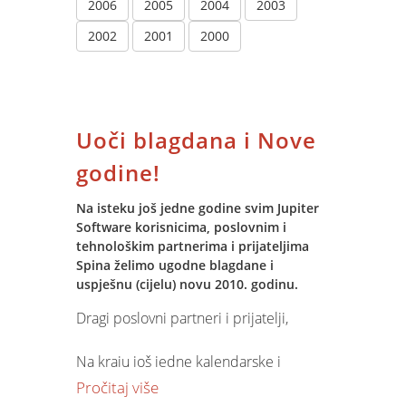
2006
2005
2004
2003
2002
2001
2000
Uoči blagdana i Nove
godine!
Na isteku još jedne godine svim Jupiter
Software korisnicima, poslovnim i
tehnološkim partnerima i prijateljima
Spina želimo ugodne blagdane i
uspješnu (cijelu) novu 2010. godinu.
Dragi poslovni partneri i prijatelji,
Na kraju još jedne kalendarske i
poslovne godine želim Vam se zahvaliti
Pročitaj više
na uspješnoj suradnji u ispunjenju naše