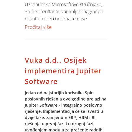
Uz vrhunske Microsoftove stručnjake,
Spin konzultante, zanimljive nagrade i
bogatu trpezu upoznajte nove
proizvode i kako oni mogu unaprijediti
Pročitaj više
Vaš posao. Na prezentaciju su pozvani
informatičari i manageri tvrtki slavonske
regije.
Vuka d.d.. Osijek
Ukoliko niste dobili pozivnicu, svoje
mjesto rezervirajte na ovoj
adresi
implementira Jupiter
Više o sadržaju
na ovoj stranici...
Software
Jedan od najstarijih korisnika Spin
poslovnih rješenja ove godine prelazi na
Jupiter Software - integralno poslovno
rješenje. Implementacija će se izvesti u
dvije faze: zamjenom ERP, HRM i BI
rješenja u prvoj fazi i u drugoj fazi
uvođenjem modula za praćenje radnih