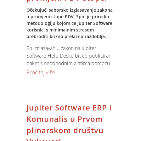
rješavanje kriznih situacija.
Očekujući saborsko izglasavanje zakona
4. U očekivanju smislenih tumačenja
o promjeni stope PDV, Spin je priredio
provedbe zakona, krizni stožer provodit
metodologiju kojom će Jupiter Software
će intezivne konzultacije s korisnicima i
korisnici s minimalnim stresom
predstavnicima institucija zaduženim za
prebroditi krizno prelazno razdoblje.
porezni sustav.
Po izglasavanju zakon na Jupiter
Software Help Desku bit će publiciran
paket s neophodnim alatima pomoću
kojih će korisnici prevesti artikle u novu
Pročitaj više
tarifnu skupinu, i eventualno preurediti
tarifne skupine za neke artikle (knjige
?!) i odrediti datum primjene nove
tarife.
Jupiter Software ERP i
Dodatne izmjene u sustavu obračuna
PDV, poreznim knjigama, plaćama bit
Komunalis u Prvom
će pravovremeno isporučivane putem
plinarskom društvu
Help Deska i support službe.
Nove verzije aplikacija isporučuju se u