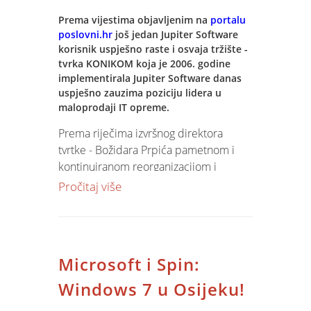
Prema vijestima objavljenim na
portalu
poslovni.hr
još jedan Jupiter Software
korisnik uspješno raste i osvaja tržište -
tvrka KONIKOM koja je 2006. godine
implementirala Jupiter Software danas
uspješno zauzima poziciju lidera u
maloprodaji IT opreme.
Prema riječima izvršnog direktora
tvrtke - Božidara Prpića pametnom i
kontinuiranom reorganizacijom i
optimalizacijom poslovnih procesa,
Pročitaj više
prije sve informatizacijom, omogućen
je rast i pobjeda u žestokoj tržišnoj
borbi. Cijeli članak na
portalu
poslovni.hr
Microsoft i Spin:
Windows 7 u Osijeku!