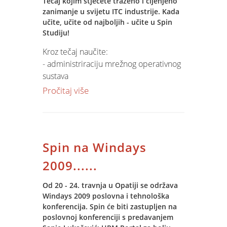
Tečaj kojim stječete traženo i cijenjeno
zanimanje u svijetu ITC industrije. Kada
učite, učite od najboljih - učite u Spin
Studiju!
Kroz tečaj naučite:
- administriraciju mrežnog operativnog
sustava
- konfigurati i održavati MS Windows
Pročitaj više
domenu
- postavljanje, održavanje i instaliranje
mreže
- otklanjanje problema na radnim
Spin na Windays
stanicama
2009......
Stjecanje znanja i vještina uz upis
znanja u radnu knjižicu i potencijalne
Od 20 - 24. travnja u Opatiji se održava
Windays 2009 poslovna i tehnološka
međunarodne priznate profesionalne
konferencija. Spin će biti zastupljen na
seminare
poslovnoj konferenciji s predavanjem
- najdraženije zvanje u IT-u uz sve