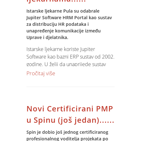
Projekt obuhvaća izgradnju
Istarske ljekarne Pula su odabrale
najsuvremenije infrastrukture
Jupiter Software HRM Portal kao sustav
zasnovane na HP Blade tehnologiji i
za distribuciju HR podataka i
Microsoft virtualizaciji, razvoj i
unapređenje komunikacije između
prilagodbu Jupiter Software ERP i
Uprave i djelatnika.
KOMUNALIS modula, obuku sistem
Istarske ljekarne koriste Jupiter
administratora i djelatnika te zahtjevan
Software kao bazni ERP sustav od 2002.
prijenos podataka iz postojećih
godine. U želji da unaprijede sustav
odvojenih podsustava.
evidentiranja radnog vremena odabrali
Pročitaj više
su sustav registracije radnog vremena
Plan projekta predviđa vrlo efikasnu
riječke tvrtke Alius te Jupiter Software
implementaciju baznih ERP i billing
HRM portal za integraciju podataka o
modula do 31.12.2009 i
vremenu i sustava plaća. Korištenjem
implementaciju BI sustava u prvom
Novi Certificirani PMP
HRM portala unaprijedit će se sustav
kvartalu 2010. godine.
najave odsustva, distribucije vijesti,
u Spinu (još jedan)......
upravljanja školovanjima i sustav
distribucije podataka iz domene
Spin je dobio još jednog certificiranog
profesionalnog voditelja projekata po
osobnog profila (plaće, obustave,