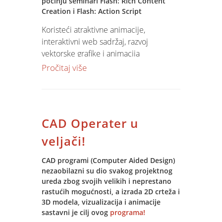
počinju seminari Flash: Rich Content
Creation i Flash: Action Script
Koristeći atraktivne animacije,
interaktivni web sadržaj, razvoj
vektorske grafike i animacija
prilagođenih za objavljivanje na
Pročitaj više
internetu, te nadogradnja kroz razvoj
skriptnog jezika Action Script pridobiti
će te dodatnu pažnju i atraktivnost web
stranice, te je nezaobilazno za web
CAD Operater u
dizajnere koji prate trendove!
veljači!
Pridružite se
12.ožujka od 19.oo sati (
svaki drugi radni dan)
CAD programi (Computer Aided Design)
nezaobilazni su dio svakog projektnog
ureda zbog svojih velikih i neprestano
Flash :
Rich Content Creation
(20 sati)
rastućih mogućnosti, a izrada 2D crteža i
Flash:
Action Script
(20 sati)
3D modela, vizualizacija i animacije
sastavni je cilj ovog
programa!