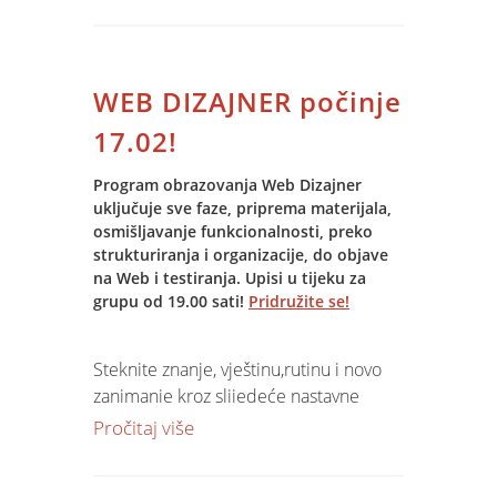
misije
… da razvojem i implementacijom
najboljih IT rješenja dugoročno
WEB DIZAJNER počinje
doprinosimo vašem poslovnom
uspjehu….
17.02!
Program obrazovanja Web Dizajner
uključuje sve faze, priprema materijala,
Promatrajući vaš poslovni rast, iako je
osmišljavanje funkcionalnosti, preko
poslovna godina bila teška,
strukturiranja i organizacije, do objave
raduje me vitalnost Jupiter Software
na Web i testiranja. Upisi u tijeku za
korisnika i
grupu od 19.00 sati!
Pridružite se!
daje mi hrabrosti da se nadam kako
ćemo svi iz ove krize izaći veći i jači.
Steknite znanje, vještinu,rutinu i novo
zanimanje kroz slijedeće nastavne
cjeline:
Pročitaj više
- Fireworks - za pripremu slika
- HTML kodiranja