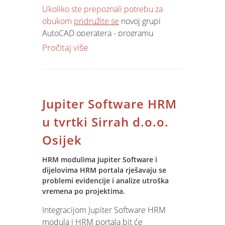
Ukoliko ste prepoznali potrebu za
obukom
pridružite se
novoj grupi
Poseban popust za nezaposlene,
AutoCAD operatera - programu
studente! ( pojedinačno seminar po
obrazovanja sa upisom u radnu
seminar 880 za gotovinsko plaćanje,
Pročitaj više
knjižicu!
odnosno 1.700 cjelokupni Flash)
Planirani početak:
- 25.veljača .. od 19.oo sati, po tri šs
Jupiter Software HRM
dnevno ( svaki drugi radni dan )
- planirani završetak: 06. svibnja!
u tvrtki Sirrah d.o.o.
Osijek
Cijena:
- 3.000,00
HRM modulima Jupiter Software i
- 3.150,00 (na 4 do 8 rata ili putem
dijelovima HRM portala rješavaju se
poduzeća )
problemi evidencije i analize utroška
vremena po projektima.
- u cijenu uključena upisnina, priručnik
Integracijom Jupiter Software HRM
AutoCAD s primjerima tehničkih crteža
modula i HRM portala bit će