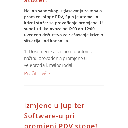
Svim korisnicima koji imaju ugovore o
održavanju Jupiter Software aplikacije,
Nakon saborskog izglasavanja zakona o
promjeni stope PDV, Spin je utemeljio
nadogradnje su isporučene bez
krizni stožer za provođenje promjena. U
naknade.
subotu 1. kolovoza od 6:00 do 12:00
uvedeno dežurstvo za rješavanje kriznih
situacija kod korisnika.
1. Dokument sa radnom uputom o
načinu provođenja promjene u
veleprodaji, maloprodaji i
knjigovodstvu bit će danas u 16:20
Pročitaj više
pušten na Help Desk i na e-mail
korisnika.
2. Od sutra počinje isporuka alata za
prevođenje na novu stopu u VP/MP
Izmjene u Jupiter
sustavima.
3. U subotu, 1.kolovoza od 6:00 do
Software-u pri
12:00 na raspolaganju je dežurni tim za
promjeni PDV stope!
podršku korisnicima u MP i VP za