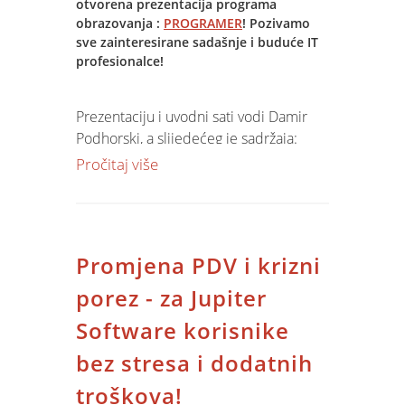
otvorena prezentacija programa
obrazovanja :
PROGRAMER
! Pozivamo
Grupe su do deset polaznika!
sve zainteresirane sadašnje i buduće IT
Informirajte se sada, upišite se već
profesionalce!
danas!
Prezentaciju i uvodni sati vodi Damir
Cjenik pogledajte pod :
Podhorski, a slijedećeg je sadržaja:
- o programu i nastavnim cjelinama (
Pročitaj više
VB, SQL, ASP..)
- razvojna okolina
- dinamičke client web i serverske
stranice
Promjena PDV i krizni
- alati VB-a
- primjeri i aplikacije koje će
porez - za Jupiter
završetkom polaznik samostalno moći
Software korisnike
izraditi
bez stresa i dodatnih
Navedeni program od 200 sati
troškova!
verificiran je od strane Ministarstva