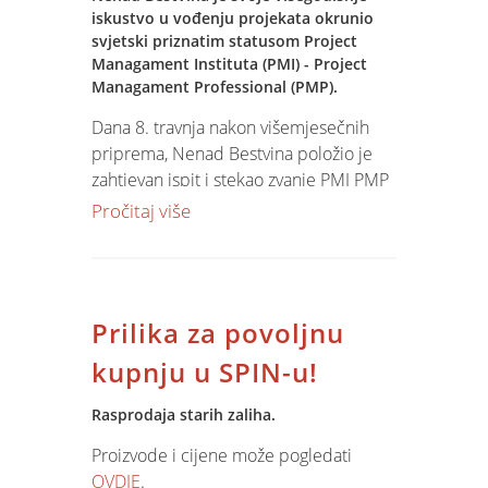
Deana Vitnera: Extended Events SQL
iskustvo u vođenju projekata okrunio
2008.
svjetski priznatim statusom Project
Managament Instituta (PMI) - Project
Managament Professional (PMP).
Dana 8. travnja nakon višemjesečnih
priprema, Nenad Bestvina položio je
zahtjevan ispit i stekao zvanje PMI PMP
i tako postao jedan od 47 PMP-a u
Pročitaj više
Hrvatskoj i jedna od 221.000 u cijelom
svijetu.
Prilika za povoljnu
kupnju u SPIN-u!
Rasprodaja starih zaliha.
Proizvode i cijene može pogledati
OVDJE
.