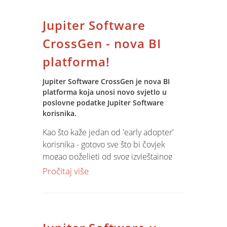
- Flash -izrade vektorskih animacija,
bannera i kreiranja multimedijalnih
Jupiter Software
web stranica
- Flash, kao i programiranjem u
CrossGen - nova BI
ActionScriptu.
platforma!
- Dreamweaver I i II
Jupiter Software CrossGen je nova BI
Cijena:
platforma koja unosi novo svjetlo u
- 4.400 (gotovina)
poslovne podatke Jupiter Software
- 4.600 (rate: 1.000 upisnina - 3.600,00
korisnika.
5 rata*)
Kao što kaže jedan od 'early adopter'
- 4.600 (poduzećem)
korisnika - gotovo sve što bi čovjek
mogao poželjeti od svog izvještajnog
*gotovinom u referadi,čekovi, kartice
sistema - najbolje ocrtava mogućnosti
Pročitaj više
Za nezaposlene i članove iste obitelji -
Jupiter Software CrossGen platforme.
popust 5% !
Produkt donosi profesionalni BI alat u
18 generacija nasmiješenih polaznika.
Jupiter Software svijet po cijeni koja se
18 godina informatičkog usavršavanja - i