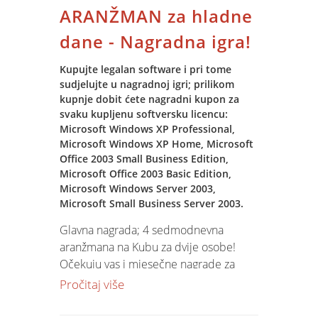
Osobiti interes su pokazale tvrtke u
ARANŽMAN za hladne
domeni proizvodnje hrane zbog
dane - Nagradna igra!
sustava sljedivosti, tvrtke iz
poljoprivrednog kompleksa te
Kupujte legalan software i pri tome
komunalne tvrtke.
sudjelujte u nagradnoj igri; prilikom
kupnje dobit ćete nagradni kupon za
U tjeku je ugovaranje poslova koji će se
svaku kupljenu softversku licencu:
realizirati u prvom tromjesečju 2005,
Microsoft Windows XP Professional,
Microsoft Windows XP Home, Microsoft
odnosno započelo je punjenje knjige
Office 2003 Small Business Edition,
narudžbi i za drugi kvartal slijedeće
Microsoft Office 2003 Basic Edition,
godine.
Microsoft Windows Server 2003,
Microsoft Small Business Server 2003.
Glavna nagrada; 4 sedmodnevna
aranžmana na Kubu za dvije osobe!
Očekuju vas i mjesečne nagrade za
HLADNE DANE: 3 kućna kina, 3
Pročitaj više
Smartphone mobitela, 3 kotizacije i
smještaj na konferenciji Microsoft