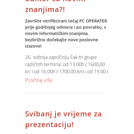
verifikaciju u radnju knjižicu ( AutoCAD
znanjima?!
operater )..
Završite verifikcirani tečaj PC OPERATER
prije godišnjeg odmora i po povratku, s
novim informatičkim znanjima,
bezbrižno dočekajte nove poslovne
izazove!
26. svibnja započinju čak tri grupe
različitih termina: od 13.00h ( 1600,00
kn ) od 16.00h ( 1700,00 kn) i od 19.00 (
1800,00 kn ). vi samo
odaberite
termin!
Pročitaj više
Svibanj je vrijeme za
prezentaciju!