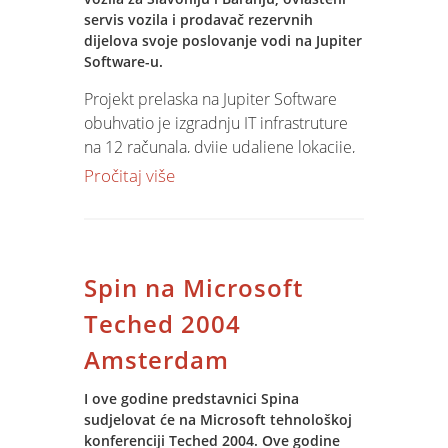
servis vozila i prodavač rezervnih
dijelova svoje poslovanje vodi na Jupiter
Software-u.
Projekt prelaska na Jupiter Software
obuhvatio je izgradnju IT infrastruture
na 12 računala, dvije udaljene lokacije,
prijenos postojećih podataka, obuku
Pročitaj više
korisnika i implementaciju specifičnih
rješenja u prodaji vozila i servisnoj
službi.
Spin na Microsoft
Teched 2004
Amsterdam
I ove godine predstavnici Spina
sudjelovat će na Microsoft tehnološkoj
konferenciji Teched 2004. Ove godine