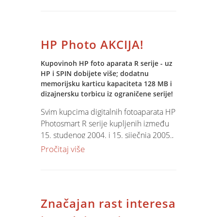
HP Photo AKCIJA!
Kupovinoh HP foto aparata R serije - uz
HP i SPIN dobijete više; dodatnu
memorijsku karticu kapaciteta 128 MB i
dizajnersku torbicu iz ograničene serije!
Svim kupcima digitalnih fotoaparata HP
Photosmart R serije kupljenih između
15. studenog 2004. i 15. siječnja 2005.,
što uključuje digitalni fotoaparat HP
Pročitaj više
Photosmart R707 i HP Photosmart
R507, koji se prijave putem letka ili
www.hp.com/Bozic, te pošalju kopiju
računa bit će isporučena dodatna
Značajan rast interesa
memorijska kartica od 128 MB te
dizajnerska torbica.