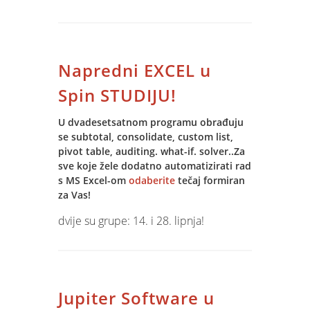
Software-a. Po prvi put u tvrtki
BIOVEGA implementacija je vođena po
principu "Train to train" i uz dobru
suradnju IT Managera i Spin
Napredni EXCEL u
konzultanata implementacija je
obavljena u kratkom roku i bez
Spin STUDIJU!
prevelikih stresova.
U dvadesetsatnom programu obrađuju
se subtotal, consolidate, custom list,
pivot table, auditing. what-if. solver..Za
sve koje žele dodatno automatizirati rad
s MS Excel-om
odaberite
tečaj formiran
za Vas!
dvije su grupe: 14. i 28. lipnja!
Jupiter Software u