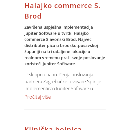
Halajko commerce S.
Brod
Završena uspješna implementacija
Jupiter Software u tvrtki Halajko
commerce Slavonski Brod. Najveći
distributer pića u brodsko-posavskoj
županiji na tri udaljene lokacije u
realnom vremenu prati svoje poslovanje
koristeći Jupiter Software.
U sklopu unapređenja poslovanja
partnera Zagrebačke pivovare Spin je
implementirao Jupiter Software u
poslovanje tvrtke Halajko commerce.
Pročitaj više
Projekt je obuhvatio izgradnju IT
infrastrukture (serveri, radne stanice,
mreža), priključenje korisnika stalnim
vodom na Internet, implementaciju
Klinička bolnica