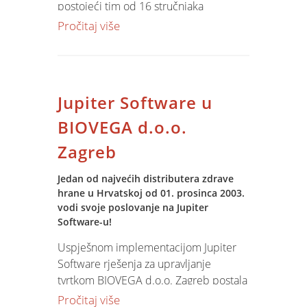
postojeći tim od 16 stručnjaka
angažiranih na razvoju, implementaciji i
Pročitaj više
podršci Jupiter Software produkta, to
će povećati našu sposobnost za
uspješnu implementaciju vrhunskih
poslovnih rješenja. Njihova puna
Jupiter Software u
obučenost očekuje se od listopada
2004. godine.
BIOVEGA d.o.o.
Zagreb
Jedan od najvećih distributera zdrave
hrane u Hrvatskoj od 01. prosinca 2003.
vodi svoje poslovanje na Jupiter
Software-u!
Uspješnom implementacijom Jupiter
Software rješenja za upravljanje
tvrtkom BIOVEGA d.o.o. Zagreb postala
je još jedan od korisnika Jupiter
Pročitaj više