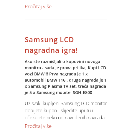
aktivnosti, kontroli procesa i
Pročitaj više
predviđanju rezultata. Izgradnja IT
infrastrukture, Jupiter Software,
informatičko obučavanje i kvalitetna
podrška naši su temeljni zadaci i u
Samsung LCD
2005.
nagradna igra!
Ako ste razmišljali o kupovini novoga
monitra - sada je prava prilika; Kupi LCD
vozi BMW!!! Prva nagrada je 1 x
automobil BMW 116i, druga nagrada je 1
x Samsung Plasma TV set, treća nagrada
je 5 x Samsung mobitel SGH-E800
Uz svaki kupljeni Samsung LCD monitor
dobijete kupon - slijedite uputu i
očekujete neku od navedenih nagrada.
Cijene monitora pogledajte na
SPIN
Pročitaj više
Web shop-u
!