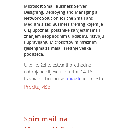
Microsoft Small Business Server -
Designing, Deploying and Managing a
Network Solution for the Small and
Medium-sized Business trening kojem je
CILJ upoznati polaznike sa vještinama i
znanjem neophodnim u odabiru, razvoju
i upravljanju Microsoftovim mrežnim
rješenjima za mala i srednje velika
poduzeća.
Ukoliko želite ostvariti prethodno
nabrojane ciljeve u terminu 14-16.
travnja, slobodno se
prijavite
jer mjesta
su ograničena. Pojedinačna cijena je
Pročitaj više
120eura +pdv u kunskoj
protuvrijednosti u koju je uključena
originalna Microsoft skripta i popratni
CD-e. Svi polaznici će dobit «Microsoft
Spin mail na
Certificate of Achievement» kao
potvrda pohađanja tečaja.