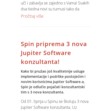
uči i zabavlja se zajedno s Vama! Svakih
dva tjedna novi su turnusi tako da
ukoliko ne stignete u grupu 28.06,
Pročitaj više
slijedeće su 12.07, 26.07, 09.08 i 23.08.
Program je izmjenjen i prilagođen
upravo vama. stoga,
pridružite se
-
tel:20 30 20 ili na
mail
Spin priprema 3 nova
Jupiter Software
konzultanta!
Kako bi pružao još kvalitetnije usluge
implementacije i podrške postojećim i
novim korisnicima Jupiter Software-a,
Spin je odlučio pojačati konzultantski
tim s 3 nova konzultanta.
Od 01. lipnja u Spinu se školuju 3 nova
Jupiter Software konzultanta. Uz