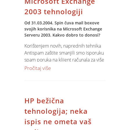
Microsoft Exchange
2003 tehnologiji
Od 31.03.2004. Spin čuva mail boxove
svojih korisnika na Microsoft Exchange
Serveru 2003. Kakvo dobro to donosi?
Korištenjem novih, naprednih tehnika
Antispam zaštite smanjili smo isporuku
spam poruka na klijent računala za više
od 60%. Nakon svih podešavanja
Pročitaj više
očekujemo da ćemo u roku 15 dana
spriječiti prolazak i do 80% spam
poruka prema klijentima.
HP bežična
tehnologija; neka
ispis ne ometa vaš