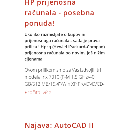
HP prijenosna
računala - posebna
ponuda!
Ukoliko razmišljate o kupovini
prijenosnoga računala - sada je prava
prilika ! Hpcq (HewlettPackard-Compaq)
prijenosna računala po novim, još nižim
cijenama!
Ovom prilikom smo za Vas izdvojili tri
modela; nx 7010 (P-M 1.5 GHz/40
GB/512 MB/15.4"/Win XP Pro/DVD/CD-
RW 24x/NIC 10/100/modem
Pročitaj više
56K/802.11b BT/Jamstvo 2 godine) po
cijeni od 11.738,00 Kn (+PDV); nx 9010
(P-4 2.8 GHz/40 GB/256 MB/15"/Win XP
Pro/DVD/CD-RW 8x/NIC
Najava: AutoCAD II
10/100/modem 56K/Jamstvo 1 godina)