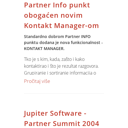
Partner Info punkt
definiranje dokumenata koji podlježu
cashflow analizi. Analiza ne traži
obogaćen novim
dodatne pripreme podataka već ON
Kontakt Manager-om
LINE zahvaća podatke iz knjiženja
glavne knjige i drugih operativnih
Standardno dobrom Partner INFO
segmenata poslovanja.
punktu dodana je nova funkcionalnost -
KONTAKT MANAGER.
Tko je s kim, kada, zašto i kako
kontaktirao i što je rezultat razgovora.
Grupiranje i sortiranje informacija o
kontaktima po bilo koejem kriteriju:
Pročitaj više
kontakt osobi, našem referentu,
datumu, kanalu. Unos zabilježaka u
slobodnoj formi. Dostupno s svim
drugim podacima o partneru kroz
Jupiter Software -
Partner Info Punkt. Funkcionalnost se
isporučuje standardno s novom
Partner Summit 2004
verzijom Jupiter Software klijenta.