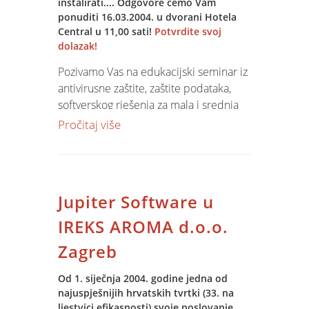
instalirati.... Odgovore ćemo Vam
ponuditi 16.03.2004. u dvorani Hotela
Central u 11,00 sati!
Potvrdite svoj
dolazak!
Pozivamo Vas na edukacijski seminar iz
antivirusne zaštite, zaštite podataka,
softverskog rješenja za mala i srednja
poduzeća, te borbe pritiv softverskog
Pročitaj više
kriminaliteta. Seminar će se održati u
dvorani Hotela Central u Osijeku, u
utorak 16.03.2004. godine u 11 sati.
Nakon seminara - prezentacije,
Jupiter Software u
pozivamo Vas na ručak i druženje u
restoranu hotela!
IREKS AROMA d.o.o.
Detaljnije...
Zagreb
Od 1. siječnja 2004. godine jedna od
najuspješnijih hrvatskih tvrtki (33. na
ljestvici efikasnosti) svoje poslovanje