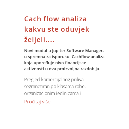
WinDays, 3 Microsoft Xboxa, Izvlačenja
mjesečnih nagrada: 15.11.04.,
Cach flow analiza
15.12.04. i 17.01.05. a izvlačenje glavne
nagrade je 17.01.2005. PIRATI OVE
kakvu ste oduvjek
GODINE NEĆE VIDJETI KUBU!!! Više
željeli....
detalja pogledajte na
Microsoft
Hrvatska!
Novi modul u Jupiter Software Manager-
u spremna za isporuku. Cachflow analiza
koja upoređuje nivo financijske
aktivnosti u dva proizvoljna razdoblja.
Pregled komercijalnog priliva
segmnetiran po klasama robe,
organizacionim jedinicama i
komercijalsitima. Dvostruka dubinska
Pročitaj više
(DRILL DOWN) analiza prema
partnerima-robama i robama-
partnerima. Izračun sadržanog RUc-a u
komercijalnom prilivu. Parametrizirano