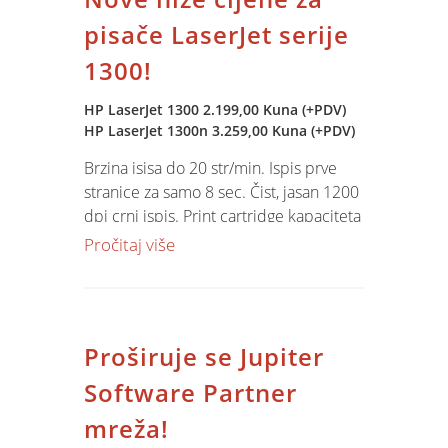
pisače LaserJet serije
1300!
HP LaserJet 1300 2.199,00 Kuna (+PDV)
HP LaserJet 1300n 3.259,00 Kuna (+PDV)
Brzina isisa do 20 str/min. Ispis prve
stranice za samo 8 sec. Čist, jasan 1200
dpi crni ispis. Print cartridge kapaciteta
1200 str.
NE OKLIJEVAJTE - NARUČITE
Pročitaj više
JOŠ DANAS!
Proširuje se Jupiter
Software Partner
mreža!