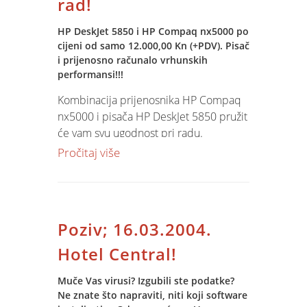
rad!
HP DeskJet 5850 i HP Compaq nx5000 po
cijeni od samo 12.000,00 Kn (+PDV). Pisač
i prijenosno računalo vrhunskih
performansi!!!
Kombinacija prijenosnika HP Compaq
nx5000 i pisača HP DeskJet 5850 pružit
će vam svu ugodnost pri radu.
Integrirana HP bežična tehnologija
Pročitaj više
oslobodit će vas svih nepotrebnih žica -
čak i one koje spaja pisač i prijenosnik.
Jednostavno, uključite pisač na jednom
mjestu, a vi se raskomotite negdje na
Poziv; 16.03.2004.
ležaju, u fotelji ili na balkonu.... Zanima
li vas više -
kontaktirajte nas
!
Hotel Central!
Muče Vas virusi? Izgubili ste podatke?
Ne znate što napraviti, niti koji software