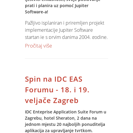
prati i planira uz pomoć Jupiter
Software-a!
Pažljivo isplaniran i priremljen projekt
implementacije Jupiter Software
startan je s prvim danima 2004. godine.
Projekt je obuhvatio izgradnju IT
Pročitaj više
infrastrukture, obuku djelatnika,
prijenos postojećih podatka te
podešavanje aplikacije za rad u
zadanim uvjetima.
Spin na IDC EAS
Za IREKS AROMU razvijen je model
Forumu - 18. i 19.
SLIJEDIVOSTI i kontrole kvalitete u
veljače Zagreb
procesima skladišta, proizvodnje i
komercijalnog modela, kao i
IDC Enteprise Application Suite Forum u
povezivanje s automatiziranim regalnim
Zagrebu, hotel Sheraton, 2 dana na
skladištem.
jednom mjestu 20 najboljih ponuditelja
aplikacija za upravljanje tvrtkom.