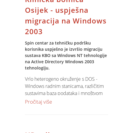
VPN mreže za rad u realnom vremenu,
obuku korisnika, prijenos podataka iz
Osijek - uspješna
stare aplikacije.
migracija na Windows
2003
Spin centar za tehničku podršku
korisnika uspješno je izvršio migraciju
sustava KBO sa Windows NT tehnologije
na Active Directory Windows 2003
tehnologiju.
Vrlo heterogeno okruženje s DOS -
Windows radnim stanicama, različitim
sustavima baza podataka i mnoštvom
korisnika s različitim pristupnim
Pročitaj više
pravima - prenešeno sve - kako kaže
sistem inženjer Krasnoslav Birtić - "bez
gubitaka".