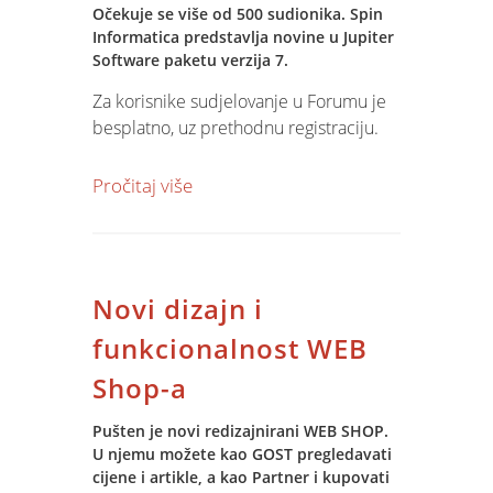
Očekuje se više od 500 sudionika. Spin
Informatica predstavlja novine u Jupiter
Software paketu verzija 7.
Za korisnike sudjelovanje u Forumu je
besplatno, uz prethodnu registraciju.
Prijave i daljne informacije možete
Pročitaj više
pratiti na
Web stranicama IDC
Hrvatska.
.
Novi dizajn i
funkcionalnost WEB
Shop-a
Pušten je novi redizajnirani WEB SHOP.
U njemu možete kao GOST pregledavati
cijene i artikle, a kao Partner i kupovati