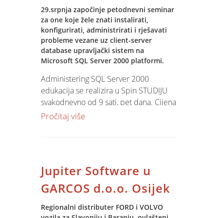
29.srpnja započinje petodnevni seminar
za one koje žele znati instalirati,
konfigurirati, administrirati i rješavati
probleme vezane uz client-server
database upravljački sistem na
Microsoft SQL Server 2000 platformi.
Administering SQL Server 2000
edukacija se realizira u Spin STUDIJU
svakodnevno od 9 sati, pet dana. Cijena
je 2500 kn ( pdv nije uključen ).
Pročitaj više
Jupiter Software u
GARCOS d.o.o. Osijek
Regionalni distributer FORD i VOLVO
vozila za Slavoniju i Baranju, ovlašteni