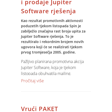
i prodaje Jupiter
Software rješenja
Kao rezultat promotivnih aktivnosti
poduzetih tjekom listopada Spin je
zabilježio značajna rast broja upita za
Jupiter Software rješenja. To je
rezultiralo i rekordnim brojem novih
ugovora koji će se realizirati tjekom
prvog tromjesečja 2005. godine.
Pažljivo planirana promotivna akcija
Jupiter Software, koja je tjekom
listopada obuhvatila mailing,
oglašavanje u stručnim časopisima i na
Pročitaj više
najposječenijem Web portalu Google,
rezultirala je značajnim porastom broja
upita za Jupiter Software poslovnim
rješenjima.
Vrući PAKET