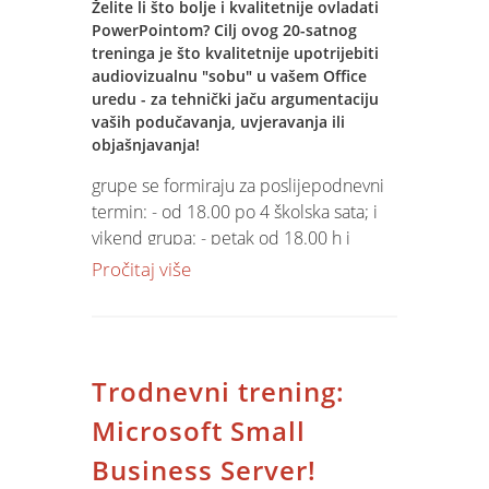
Želite li što bolje i kvalitetnije ovladati
PowerPointom? Cilj ovog 20-satnog
treninga je što kvalitetnije upotrijebiti
audiovizualnu "sobu" u vašem Office
uredu - za tehnički jaču argumentaciju
vaših podučavanja, uvjeravanja ili
objašnjavanja!
grupe se formiraju za poslijepodnevni
termin: - od 18.00 po 4 školska sata; i
vikend grupa: - petak od 18.00 h i
subota od 10.00 h Vi samo odaberite!
Pročitaj više
Trodnevni trening:
Microsoft Small
Business Server!