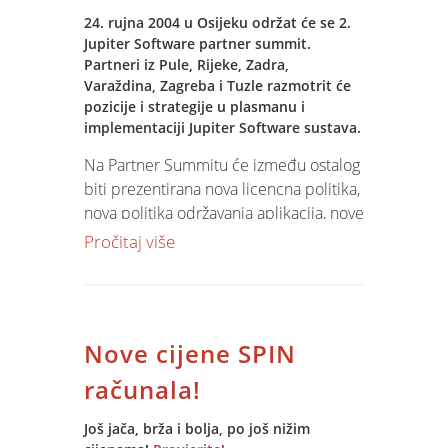
24. rujna 2004 u Osijeku održat će se 2.
Jupiter Software partner summit.
Partneri iz Pule, Rijeke, Zadra,
Varaždina, Zagreba i Tuzle razmotrit će
pozicije i strategije u plasmanu i
implementaciji Jupiter Software sustava.
Na Partner Summitu će između ostalog
biti prezentirana nova licencna politika,
nova politika održavanja aplikacija, nove
osobine verzije 7 i najava novih osobina
Pročitaj više
za verziju 8 kao i nove tržišne strategije.
Naravno neće biti zaboravljeno i
druženje i opuštanje uz slavonske
specijalitete.
Nove cijene SPIN
računala!
Još jača, brža i bolja, po još nižim