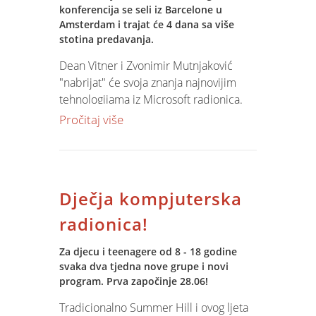
konferencija se seli iz Barcelone u
Amsterdam i trajat će 4 dana sa više
stotina predavanja.
Dean Vitner i Zvonimir Mutnjaković
"nabrijat" će svoja znanja najnovijim
tehnologijama iz Microsoft radionica.
najviše očekujemo od novog SQL-a, ali
Pročitaj više
na jelovniku će biti i druge teme.............
Više o tome nakon konferencije.
Dječja kompjuterska
radionica!
Za djecu i teenagere od 8 - 18 godine
svaka dva tjedna nove grupe i novi
program. Prva započinje 28.06!
Tradicionalno Summer Hill i ovog ljeta