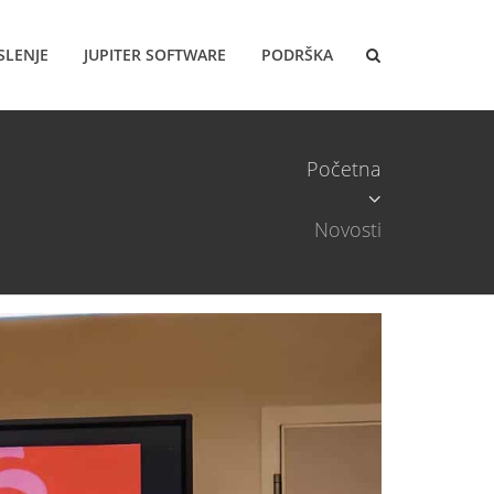
SLENJE
JUPITER SOFTWARE
PODRŠKA
Početna
Novosti