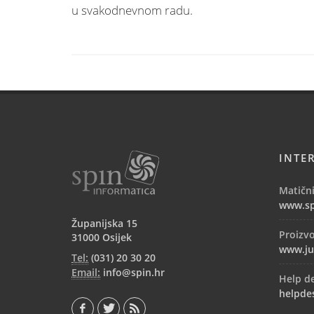
u svakodnevnom radu.
INTE
Matični
www.sp
Županijska 15
Proizv
31000 Osijek
www.ju
Tel:
(031) 20 30 20
Email:
info@spin.hr
Help d
helpde