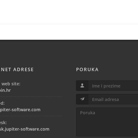
RNET ADRESE
PORUKA
 web site:
in.hr
od:
piter-software.com
esk:
sk.jupiter-software.com