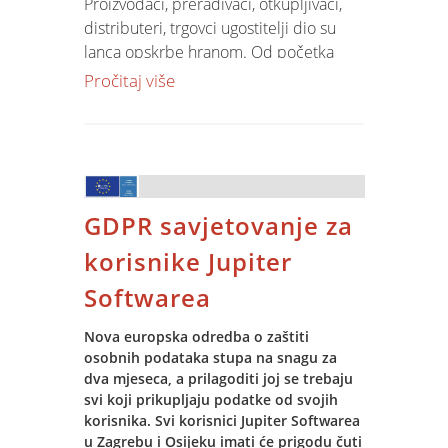
Proizvođači, prerađivači, otkupljivači,
sustava praćenja aktivnosti kupaca kroz
distributeri, trgovci ugostitelji dio su
koje oni stječu brojne pogodnosti i
lanca opskrbe hranom. Od početka
popuste.
ovog mjeseca svi oni moraju uskladiti
Pročitaj više
svoje poslovanje s novim Zakonom o
zabrani nepoštenih trgovačkih praksi u
lancu opskrbe hranom. Kako bi se što
lakše prilagodili novim zahtjevima,
Jupiter Software korisnicima pruža
GDPR savjetovanje za
razne alate zahvaljujući kojima će
njihova prilagodba biti brza i bezbolna.
korisnike Jupiter
Softwarea
Novi zakon definira mnoštvo
nedopuštenih trgovačkih praksi. Svi u
Nova europska odredba o zaštiti
tom lancu morali su do 31. ožujka
osobnih podataka stupa na snagu za
prilagoditi svoje međusobne ugovore i
dva mjeseca, a prilagoditi joj se trebaju
iz njih ukloniti takve prakse. Dobar dio
svi koji prikupljaju podatke od svojih
njih odnosio se na naknadna i dodatna
korisnika. Svi korisnici Jupiter Softwarea
davanja, a prema novim legislativnim
u Zagrebu i Osijeku imati će prigodu čuti