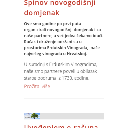
Spinov novogodišnji
nismo ostali ravnodušni.
Djede, čekamo te i dogodine!
domjenak
Ove smo godine po prvi puta
organizirali novogodišnji domjenak i za
naše partnere, a već jedva čekamo idući.
Ručak i druženje održani su u
prostorima Erdutskih Vinograda, inače
najvećeg vinograda u Hrvatskoj.
U suradnji s Erdutskim Vinogradima,
naše smo partnere poveli u obilazak
starog podruma iz 1730. godine,
odlazak na vidikovac šetnicom kroz
Pročitaj više
klanter i posjet novom vinskom
podrumu koji skriva najveću uporabnu
bačvu na svijetu, od čak 75.000 litara.
Uz vrhunsko vino nije nedostajalo ni
Uvođenjem e-računa
odlične hrane, a opuštenu i zabavnu