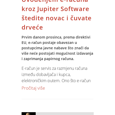
atmosferu upotpunili su likovni
kroz Jupiter Software
umjetnik Josip Kovačević, koji je
štedite novac i čuvate
prisutnima iscrtavao karikature te
osječka kantautorica Aklea Neon, koja
drveće
svoje afro-soul ethno- beats harmonije
kanalizira svojim tijelom.
Prvim danom prosinca, prema direktivi
EU, e-račun postaje obavezan u
Kako svakodnevno pažljivo radimo na
postupcima javne nabave što znači da
poboljšanju našeg softwarea i usluge,
više neće postojati mogućnost izdavanja
i zaprimanja papirnog računa.
opuštanje uz
domjenak
na kraju tjedna
nam je dobro došao, a drago nam je da
E-račun je servis za razmjenu računa
smo to vrijeme imali mogućnost
između dobavljača i kupca,
provesti upravo s našim partnerima,
elektroničkim putem. Ono što e-račun
kojima se ovaj put zahvaljujemo na
razlikuje od dosadašnjeg papirnatog
Pročitaj više
povjerenju i nadamo se da su ispred
računa je brzina, jednostavnost i
naš još mnoge godine zajedničkog
jeftinije slanje, zaprimanje,
rada, ali i druženja.
pohranjivanje te prosljeđivanje računa.
E-račun je dokument jednak papirnom