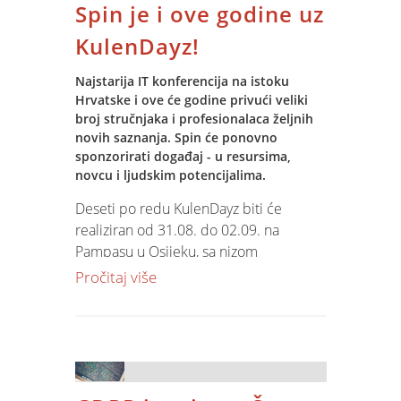
Spin je i ove godine uz
upravo korištenjem modula Jupiter
Softwarea.
KulenDayz!
Konkretno, kroz specijalizirane module
Najstarija IT konferencija na istoku
'Jupiter Softwarea' obavljeno je
Hrvatske i ove će godine privući veliki
skladištenje nešto iznad 320 tisuće
broj stručnjaka i profesionalaca željnih
tona pšenice što predstavlja preko 43
novih saznanja. Spin će ponovno
sponzorirati događaj - u resursima,
posto od ukupnog procijenjenog
novcu i ljudskim potencijalima.
uroda. Prema podacima Državnog
zavoda za statistiku, ove je godine
Deseti po redu KulenDayz biti će
pšenica sijana na 142 tisuća hektara uz
realiziran od 31.08. do 02.09. na
prosječan prinos od 5,3 tona.
Pampasu u Osijeku, sa nizom
zanimljivosti, aktualnosti i druženja.
Pročitaj više
Koristeći specijalizirane i integrirane
31.kolovoza održati će se
module Jupiter Softwarea za
pretkonferencijski dan, a u subotu,
upravljanje otkupom, obračunom i
1.09. slijedi glavni dio programa sa 7
skladištenjem žitarica, ove su godine
paralelnih trackova.
otkup izvršile tvrtke: Žito, Agronom,
Mlin i Pekare, Papuk Našice, Diba, Silosi