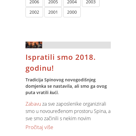
2006
2005
2004
2003
2002
2001
2000
Ispratili smo 2018.
godinu!
Tradicija Spinovog novogodišnjeg
domjenka se nastavila, ali smo ga ovog
puta vratili
kući.
Zabavu
za sve zaposlenike organizirali
smo u novouređenom prostoru Spina, a
sve smo začinili s nekim novim
aktivnostima. Natjecali smo se u pub
Pročitaj više
kvizu čija se tematika bazirala, osim na