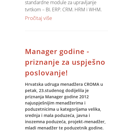
standardne module za upravljanje
tvrtkom – BI, ERP, CRM, HRM i WHM,
kao i specifične module za praćenje i
Pročitaj više
integraciju podataka o radnim
učincima.
Projekt implementacije započeti će
Manager godine -
tijekom prosinca izradom studije
izvodljivosti, a nastaviti će se
priznanje za uspješno
prijenosom podataka iz postojećeg
poslovanje!
sustava, customizacijom parametara,
obukom, konzaltingom i razvojem
Hrvatska udruga menadžera CROMA u
specifičnih funkcionalnosti za potrebe
petak, 23.studenog dodijelila je
poslovnog sustava.
priznanja Manager godine 2012
najuspješnijim menadžerima i
U procesu izvođenja projekta
poduzetnicima u kategorijama velika,
srednja i mala poduzeća, javna i
primjenjuju se najbolje tehnike iz
inozemna poduzeća, projekt-menadžer,
prakse projektnog managementa (PMI
mladi menadžer te poduzetnik godine.
metodologija), od pripreme planova