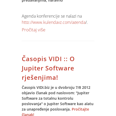
predavanjima, naravno
Agenda konferencije se nalazi na
http://www.kulendayz.com/agenda
/.
Predavanja su poslagana u 6 1
Pročitaj više
slijedova, predavači su bez izuzetka
stručni i zanimljivi. Primjerice, na DB
slijedu predaje osam SQL Server MVP-
jeva, iz Makedonije, Slovenije, Srbije i
Časopis VIDI :: O
Hrvatske, a ni ostatak programa u
drugim trackovima nije puno drugačiji.
Jupiter Software
Novina ove godine su
rješenjima!
predkonferencijski seminari u petak,
jedan posvećen MS Projectu, a drugi
Časopis VIDI.biz je u dvobroju 7/8 2012
SQL Server novostima u verziji 2012.
objavio članak pod naslovom: "Jupiter
Software za totalnu kontrolu
Uloga Spina u organizaciji i održavanju
poslovanja" o Jupiter Software kao alatu
ove konferencije je čak i veća nego
za unapređenje poslovanja.
Pročitajte
članak!
prošlih godina, ne samo kao sponzora.