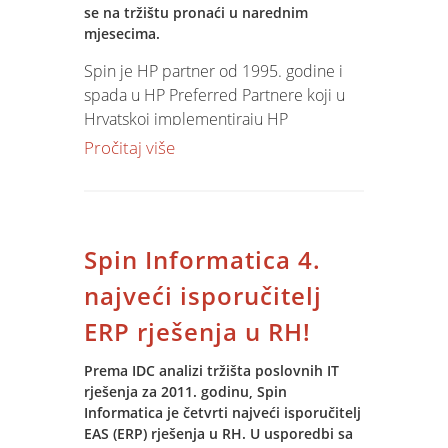
se na tržištu pronaći u narednim
mjesecima.
Spin je HP partner od 1995. godine i
spada u HP Preferred Partnere koji u
Hrvatskoj implementiraju HP
tehnologiju - od servera i mrežnih
Pročitaj više
tehnologija, softvera za nadzor mreže,
PC i sustava za ispis.
Ovogodišnji HP NPI konferenciju i
tartufarenje vrijedno će odraditi Ivan
Spin Informatica 4.
Matejašić, Krasnoslav Birtić i Slaven
Matejašić.
najveći isporučitelj
ERP rješenja u RH!
Prema IDC analizi tržišta poslovnih IT
rješenja za 2011. godinu, Spin
Informatica je četvrti najveći isporučitelj
EAS (ERP) rješenja u RH. U usporedbi sa