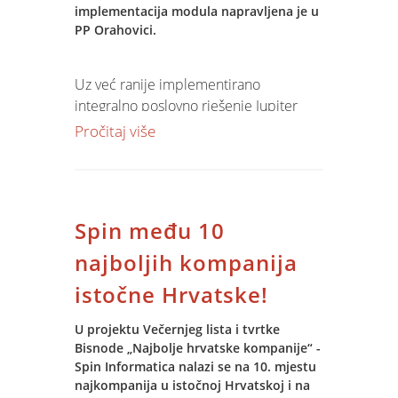
implementacija modula napravljena je u
U procesu izvođenja projekta
PP Orahovici.
primjenjuju se najbolje tehnike iz
prakse projektnog managementa, od
Uz već ranije implementirano
pripreme planova izvođenja projekta,
integralno poslovno rješenje Jupiter
upravljanja rizicima, praćenja izvođenja,
Software u PP Orahovici sa
Pročitaj više
kontrolnih točaka (milestones),
specijaliziranim modulima za
rješavanja nesukladnosti i zahtjeva za
vinogradarstvo, voćarstvo, ratarsku i
promjenom u području praćenja
stočarsku proizvodnju, od ove godine je
projekata.
i djelatnosti ribnjačarstva podržana
Spin među 10
odgovarajućim Jupiter Software
modulima.
najboljih kompanija
istočne Hrvatske!
U PP Orahovici, više od 3.000 ha
rezervirano je za ribnjačarsku
U projektu Večernjeg lista i tvrtke
proizvodnju koja sve faze proizvodnje
Bisnode „Najbolje hrvatske kompanije“ -
slatkovodne ribe (šarana, štuke, smuđa,
Spin Informatica nalazi se na 10. mjestu
crvenperke, deverike, soma, amura,
najkompanija u istočnoj Hrvatskoj i na