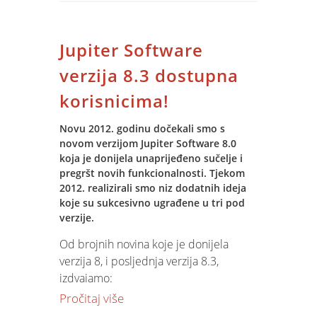
prijateljima želimo dobar i snažan duh
sa više hrabrosti u aktivnostima na
promjeni okolnosti u kojima radimo i
Jupiter Software
živimo.
verzija 8.3 dostupna
korisnicima!
Novu 2012. godinu dočekali smo s
novom verzijom Jupiter Software 8.0
koja je donijela unaprijeđeno sučelje i
pregršt novih funkcionalnosti. Tjekom
2012. realizirali smo niz dodatnih ideja
koje su sukcesivno ugrađene u tri pod
verzije.
Od brojnih novina koje je donijela
verzija 8, i posljednja verzija 8.3,
izdvajamo:
Pročitaj više
1. Control Centar kao krovna aplikacija