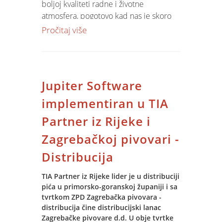
boljoj kvaliteti radne i životne
ili malo pa ništa. Predavači su probrani
atmosfera, pogotovo kad nas je skoro
znalci. Na programu ćete sigurno
50!
Slika
govori više od tisuću riječi
Pročitaj više
pronaći barem nekoliko predavanja
stoga pogledajte kako je organiziran
koja biste željeli poslušati; dodatno,
prostor, koja se oprema koristila, tko je
preporučio bih barem nekima od vas i
bio kuhar, koji sportovi su se
precon seminar koji u petak drže oni
upražnjavali , tko je bio...
skromni i pristojni naši mladici, Čulo i
Jupiter Software
Vitner. Ne želim ovime reći da paralelni
implementiran u TIA
seminar ne vrijedi :).
Partner iz Rijeke i
Čak je i vremenska prognoza na nasoj
Zagrebačkoj pivovari -
strani!
Dakle, nemate opravdanja ne pojaviti
Distribucija
se na KulenDayzima!
TIA Partner iz Rijeke lider je u distribuciji
Lp,
pića u primorsko-goranskoj županiji i sa
tvrtkom ZPD Zagrebačka pivovara -
distribucija čine distribucijski lanac
Dean
Zagrebačke pivovare d.d. U obje tvrtke