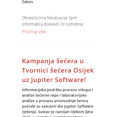
Zakon.
prirastu, utrošku i konverziji hrane po
tablama ali i vrstama i kategorijama
ribe. Također, prilikom završetka
Obveznicima fiskalizacije Spin
proizvodnog ciklusa i izlova ribe
Informatica dostaviti će potrebne
moguće je iskazati i cijenu proizvodnje
upute i osigurati nesmetanu i laku
Pročitaj više
svake pojedine vrste i kategorije ribe.
prilagodbu Zakonu o fiskalizaciji.
Jupiter Software korisnici će sve
izmjene na modulu maloprodaje i POS
Kampanja šećera u
blagajne dobiti bez dodatnih troškova (
prema ugovoru o support- u) , dok je
Tvornici šećera Osijek
implementacija istog u okviru
uz Jupiter Software!
proširenog
licenčnog support-a.
Informacijska podrška procesu otkupa i
analize šećerne repe i laboratorijske
analize u procesu proizvodnje šećera
postale su sastavni dio Jupiter Software
rješenja. Sustav je razvijan tijekom ljeta