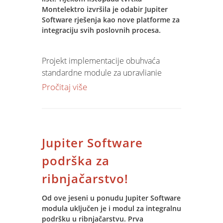
Poslovni.hr
Montelektro izvršila je odabir Jupiter
Lider Press foto galerija!
Software rješenja kao nove platforme za
HRT
integraciju svih poslovnih procesa.
REP.HR
Index.hr
Projekt implementacije obuhvaća
Limun.hr
standardne module za upravljanje
Progressive.com
tvrtkom – BI, ERP, CRM i WHM, kao i
Pročitaj više
specifične module za praćenje
projekata.
Projekt implementacije započeo je u
Jupiter Software
studenom izradom studije izvodljivosti,
a nastaviti će se prijenosom podataka iz
podrška za
postojećeg sustava, customizacijom
ribnjačarstvo!
parametara, obukom, konzaltingom i
razvojem specifičnih funkcionalnosti -
Od ove jeseni u ponudu Jupiter Software
upravljanje projektima. Očekivano
modula uključen je i modul za integralnu
trajanje projekta je 180 dana.
podršku u ribnjačarstvu. Prva