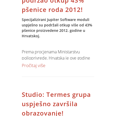
podržao otkup 43%
pšenice roda 2012!
Specijalizirani Jupiter Software moduli
uspješno su podržali otkup više od 43%
pšenice proizvedene 2012. godine u
Hrvatskoj.
Prema procjenama Ministarstvu
poljoprivrede, Hrvatska je ove godine
proizvela oko 700.000 tona pšenice s
Pročitaj više
prosječnim urodom 4,2 tone/hektaru.
Od navedenog iznosa kroz module
Jupiter Software otkupljeno i
uskladišteno je približno 305.120 t,
Studio: Termes grupa
odnosno više od 43% ukupno
proizvedene pšenice.
uspješno završila
obrazovanje!
U odnosu na prošlu godinu, kada je