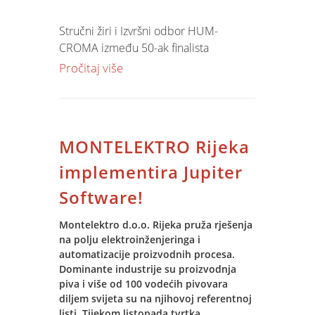
izvođenja projekta, upravljanja rizicima,
praćenja izvođenja, kontrolnih točaka
Stručni žiri i Izvršni odbor HUM-
(milestones) i rješavanja nesukladnosti.
CROMA između 50-ak finalista
ovogodišnjeg javnog natječaja za
Pročitaj više
nagrade najuspješnijim menadžerima i
poduzetnicima u hrvatskom
gospodarstvu, posebno cijeneći
kvalitativne pokazatelje postignutih
MONTELEKTRO Rijeka
poslovnih rezultata i cjelinu
profesionalnih biografija svih kandidata,
implementira Jupiter
donijeli su odluku da se u kategoriji
Software!
poduzeća do 50 zaposlenih, uruči
godišnja nagrada Manager Godine
Montelektro d.o.o. Rijeka pruža rješenja
Ivanu Matejašiću, direktoru i suosnivaču
na polju elektroinženjeringa i
tvrtke Spin-a.
automatizacije proizvodnih procesa.
Dominante industrije su proizvodnja
Opširnije:
piva i više od 100 vodećih pivovara
diljem svijeta su na njihovoj referentnoj
HUM CROMA
listi. Tijekom listopada tvrtka