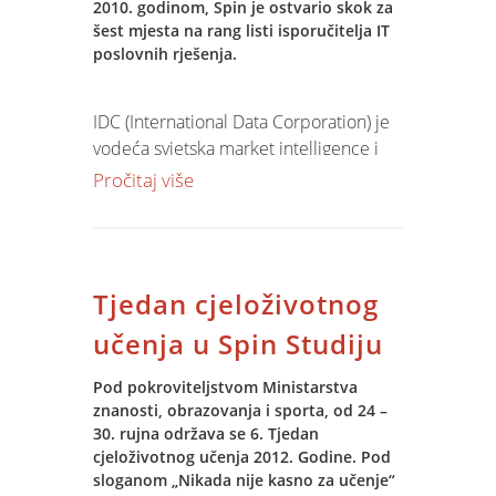
2010. godinom, Spin je ostvario skok za
šest mjesta na rang listi isporučitelja IT
poslovnih rješenja.
IDC (International Data Corporation) je
vodeća svjetska market intelligence i
savjetodavna tvrtka u industriji
Pročitaj više
informacijskih i telekomunikacijskih
tehnologija, orijentirana je na analize,
trendove i prognoze na području
hardvera, softvera i IT usluga.
Tjedan cjeloživotnog
Istraživanje i predviđanje kretanja na
pojedinim tržištima poslovnog softvera
učenja u Spin Studiju
(EAS - Enterprise Application Suite) IDC
provodi sustavno unazad četiri
Pod pokroviteljstvom Ministarstva
znanosti, obrazovanja i sporta, od 24 –
desetljeća, te obuhvaća sve najveće
30. rujna održava se 6. Tjedan
proizvođače i isporučitelje poslovnih
cjeloživotnog učenja 2012. Godine. Pod
rješenja u čak 97 zemalja svijeta.
sloganom „Nikada nije kasno za učenje“
Istraživanjem obuhvaća analizu različitih