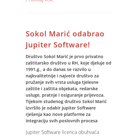
slanje podataka o potraživanjima i
dugovanjima prema Internet servisu po
izboru korisnika.
Sokol Marić odabrao
Jupiter Software korisnicima instalacija
granule dana je bez naknade.
Jupiter Software!
Društvo Sokol Marić je prvo privatno
zaštitarsko društvo u RH, koje djeluje od
1991.g., a do danas se razvilo u
najkvalitetnije i najveće društvo za
pružanje svih vrsta usluga tjelesne
zaštite i zaštita objekata, redarske
usluge, pratnje i osiguranje prijevoza.
Tijekom studenog društvo Sokol Marić
izvršilo je odabir Jupiter Software
rješenja kao nove platforme za
integraciju svih poslovnih procesa
Jupiter Software licenca obuhvaća