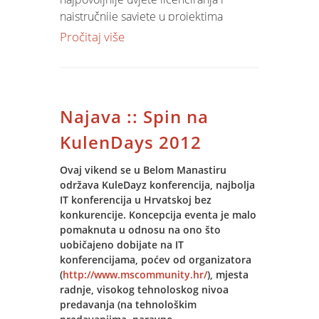
Trenutno u Hrvatskoj 180 tvrtki upravlja
Kotizacija : 790,00 kn/polaznik + pdv (
najstručnije savjete u projektima
svojim poslovanjem pomoću Jupiter
uključen ručak )
optimalnog licenciranja Microsoftovih
Pročitaj više
Software rješenja. 33 tvrtke nalaze se
proizvoda. Zahvaljujući savjetodavnom
listi Top 500 najvećih u Hrvatskoj. U
Zbog ograničenog broja polaznika,
timu, korisnici ostvaruju do 30 %
domeni primarne poljoprivredne
molimo što ranije potvrditi
povoljnije uvjete licenciranja u cijeni i
proizvodnje prvih 6 tvrtki najvećih
sudjelovanje
!
dodatnim pogodnostima.
sustava koristi Jupiter Software rješenja
Najava :: Spin na
za poljoprivredu, što je rezultiralo time
Obzirom na izuzetne rezultate i
KulenDays 2012
da je 38% uroda pšenice 2011
prepoznatom uloženom trudu,
otkupljeno, obračunato i uskladišteno
Microsoft je dodatno nagradio Spinov
Ovaj vikend se u Belom Manastiru
Jupiter Software modulima.
održava KuleDayz konferencija, najbolja
prodajni tim ulaznicama za utrku
IT konferencija u Hrvatskoj bez
Formule 1 u Monzi.
konkurencije. Koncepcija eventa je malo
pomaknuta u odnosu na ono što
uobičajeno dobijate na IT
konferencijama, poćev od organizatora
(
http://www.mscommunity.hr/
), mjesta
radnje, visokog tehnoloskog nivoa
predavanja (na tehnološkim