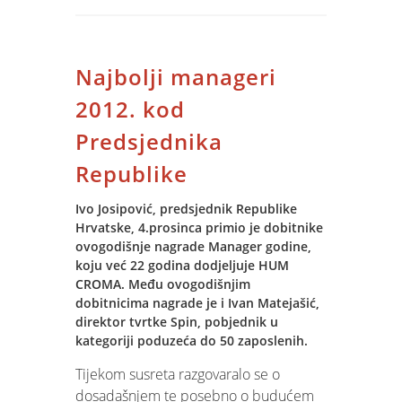
za upravljanje Jupiter Software
sustavom i međusobnu komunikaciju
sudionika
Najbolji manageri
2. Nova ergonomija Jupiter Software
Client aplikacije (riboni, skinovi,
2012. kod
vizualne postavke, favoriti, tražilice,
Predsjednika
recent..)
3. Novi Jupiter Admin s novim
Republike
upravljačkim mehanizmima za kontrolu
pristupnih prava
Ivo Josipović, predsjednik Republike
Hrvatske, 4.prosinca primio je dobitnike
4. Pojačana sigurnost čvrstim
ovogodišnje nagrade Manager godine,
vezivanjem za sustav Windows
koju već 22 godina dodjeljuje HUM
sigurnosne provjere u svim dijelovima
CROMA. Među ovogodišnjim
sustava
dobitnicima nagrade je i Ivan Matejašić,
5. Značajno ubrzanje rada s grafičkim
direktor tvrtke Spin, pobjednik u
elementima aplikacije
kategoriji poduzeća do 50 zaposlenih.
6. Optimizacija i upravljivost korištenja
Tijekom susreta razgovaralo se o
memorijskih i disk resursa
dosadašnjem te posebno o budućem