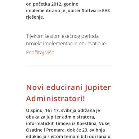
od početka 2012. godine
implementirano je Jupiter Software EAS
rješenje.
Tijekom šestomjesečnog perioda
projekt implementacije obuhvatio je
standardne module za upravljanje
Pročitaj više
tvrtkom – BI, ERP, CRM i WHM, kao i sa
specifičnim modulima za distribuciju
hrane, pića i ostale robe široke
potrošnje. Projekt implementacije
Novi educirani Jupiter
započeo je izradom studije izvodljivosti,
a nakon pozitivne ocjene nastavio se
Administratori!
prijenosom podataka iz postojećeg
sustava, customizacijom parametara,
U Spinu, 16 i 17. svibnja održana je
obuka za Jupiter administratora,
obukom, konzaltingom i razvojem
informatičkih timova iz Koestlina, Vuke,
specifičnih funkcionalnosti.
Osatine i Promara, dok će 23. svibnja
edukacija s istom temom biti održana u