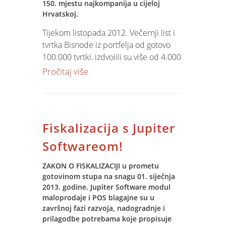
tolstobik i linjak) prati uz Jupiter
150. mjestu najkompanija u cijeloj
Hrvatskoj.
Software module.
Tijekom listopada 2012. Večernji list i
Promet ribe prati se unutar ribnjaka
tvrtka Bisnode iz portfelja od gotovo
kao i eksterni promet ribe. Posebni
100.000 tvrtki, izdvojili su više od 4.000
modul ribnjačarstva brine se o ishrani
tvrtki koje zadovoljavaju kriterije
Pročitaj više
kao i o svim parametrima koji utječu na
veličine prihoda, broja zaposlenih i
ishranu. U selekcijskom dijelu se prati
dobiti. Dodatnim mjerenjima po
mrijest matica i njihovu mlađ ( gubici,
metodologiji tvrtke Bisnode utvrđena je
rast, kvaliteta) kako bi se tijekom
rang lista najboljih kompanija u
određenog broja godina moglo doći do
Fiskalizacija s Jupiter
Hrvatskoj i po regijama (istočna,
raznih podataka koje Jupiter Software
sjeverozapadna, središnja, primorje,
Softwareom!
omogućava.
Istra i Lika, južna te grad Zagreb).
Temeljem evidencije svih tehnoloških i
ZAKON O FISKALIZACIJI u prometu
prometnih podataka, mogu se dobiti
gotovinom stupa na snagu 01. siječnja
izvještaji o stanju svake table, stanju
2013. godine. Jupiter Software modul
ribe po vrstama i kategorijama,
maloprodaje i POS blagajne su u
završnoj fazi razvoja, nadogradnje i
procjene prirasta ribe i trenutnog
prilagodbe potrebama koje propisuje
procijenjenog stanja ribe , trenutnom