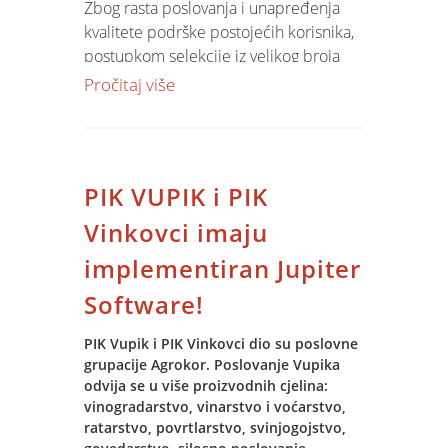
Zbog rasta poslovanja i unapređenja
problema, uz redovito održavanje
kvalitete podrške postojećih korisnika,
sustava, backupu podataka i kontroli.
postupkom selekcije iz velikog broja
kvalitetnih ponuda izabrano je dvoje
Pročitaj više
najkvalitetnijih kandidata, koji će u
narednim mjesecima usvojiti znanja i
poslovnu kulturu razvoja,
implementacije i podrške Jupiter
PIK VUPIK i PIK
Software sustava.
Vinkovci imaju
Developerski tim pojačan je sa troje
implementiran Jupiter
kreativaca, te jedva čekamo njihove
razvojne aplikacije.
Software!
Jedan od novih kolega je i nagrađivani i
talentirani Boris koji je za vrijeme
PIK Vupik i PIK Vinkovci dio su poslovne
grupacije Agrokor. Poslovanje Vupika
dodiplomskog studija proveo sedam
odvija se u više proizvodnih cjelina:
mjeseci na stručnoj praksi u Slovačkoj
vinogradarstvo, vinarstvo i voćarstvo,
radeći na algoritmu Makarena.
ratarstvo, povrtlarstvo, svinjogojstvo,
Čestitamo i Zvonimiru, i njegovom