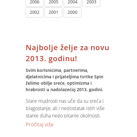
2006
2005
2004
2003
2002
2001
2000
Najbolje želje za novu
2013. godinu!
Svim korisnicima, partnerima,
djelatnicima i prijateljima tvrtke Spin
želimo obilje sreće, optimizma i
hrabrosti u nadolazećoj 2013. godini.
Stare mudrosti nas uče da su sreća i
blagostanje, ali i nedostatak istih više
stanje duha nego pitanje okolnosti.
Potaknuti tim razmišljanjima svima
Pročitaj više
korisnicima, partnerima, djelatnicima i