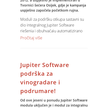
2012. a uspješno je implementiran u
Tvornici šećera Osijek, gdje je kampanja
uspješno započela početkom rujna.
Moduli za podršku otkupa sastavni su
dio integralnog Jupiter Software
rješenja i obuhvaćaju automatizirano
povezivanje otkupnih listova sa
Pročitaj više
podacima dobivenim prilikom vaganja
šećerne repe na kolnim vagama, iz
automatiziranog sustava analiza
nečistoća i iz sustava za analizu kvalitete
Jupiter Software
repe.
podrška za
Drugi modul za podršku laboratorija u
vinogradare i
proizvodnom procesu pruža fleksibilnu
podršku za rad analitičkih laboratorija -
podrumare!
neograničen broj analiza, parametara,
automatsko povezivanje s mjernim
Od ove jeseni u ponudu Jupiter Software
modula uključen je i modul za integralnu
uređajima i veliko bogatstvo izvještaja.