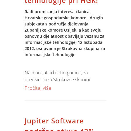
tehnologije pri HGK!
kvalitete i izračun otkupne cijene na
temelju obračunskih parametara. U
Radi promicanja interesa članica
Hrvatske gospodarske komore i drugih
svakom trenutku su dostupni podaci o
subjekata s područja djelovanja
trenutno prikupljenim količinama,
Županijske komore Osijek, a kao svoju
sortama, dobavljačima, vinogradarskim
osnovnu djelatnost obavljaju vezanu za
tablama i parametrima kvalitete -
informacijske tehnologije, 12.listopada
prosječnom postotku šećera i kiselina.
2012. osnovana je Strukovna skupina za
U proizvodnom procesu, tijekom
informacijske tehnologije.
fermentacije, informatički su podržani
svi enološki postupci
: pretakanje,
Na mandat od četiri godine, za
filtriranje, dodavanje enoloških aditiva,
predsjednika Strukovne skupine
te se svakodnevno evidentiraju
izabran je Ivan Matejašić, direktor tvrtke
Pročitaj više
laboratorijske analize. Informacijski
Spin Informatica, a za zamjenika
sustav podruma
omogućava
predsjednika Denis Sušac, člana uprave
praćenje sljedivosti
od table,
tvrtke Mono Osijek.
dobavljača, bačve do finalnog
proizvoda napunjenog u bocu.
Jupiter Software