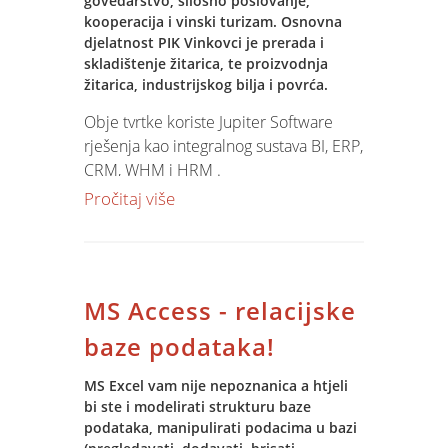
govedarstvo, silosno poslovanje,
CroKvizu
! Na prošlotjednoj
kooperacija i vinski turizam. Osnovna
najprodavanijoj iPhone aplikaciji,
djelatnost PIK Vinkovci je prerada i
odnosno na zaraznoj igrici o poznavanju
skladištenje žitarica, te proizvodnja
žitarica, industrijskog bilja i povrća.
Hrvatske.
Obje tvrtke koriste Jupiter Software
rješenja kao integralnog sustava BI, ERP,
CRM, WHM i HRM .
Obzirom na djelatnosti naglasak je
Pročitaj više
stavljen na primjenu
specifičnih Jupiter
Software
rješenja u domeni
poljoprivredne proizvodnje:
proizvodnje žitarica, industrijskog bilja i
MS Access - relacijske
povrća, prerade i skladištenja žitarica,
stočarske proizvodnje, mlinarstva,
baze podataka!
silosnog poslovanja, sjemenarstva,
kooperacije i vinarstva.
MS Excel vam nije nepoznanica a htjeli
bi ste i modelirati strukturu baze
podataka, manipulirati podacima u bazi