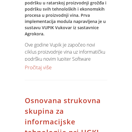
podršku u ratarskoj proizvodnji grožđa i
Rezultati laboratorijskih analiza
podršku svih tehnoloških i ekonomskih
automatski se distribuiraju na sva
procesa u proizvodnji vina. Prva
relevantna mjesta u proizvodnom
implementacija modula napravljena je u
procesu.
sustavu VUPIK Vukovar iz sastavnice
Agrokora.
Projekt je uključivao koordinaciju više
Ove godine Vupik je započeo novi
sudionika isporučitelja dijelova
ciklus proizvodnje vina uz informatičku
postrojenja: Vage Zagreb, Montelektro
podršku novim Jupiter Software
Rijeka, ATO inženjering Osijek.
modulima za vinogradarstvo i
Pročitaj više
podrumarstvo.
Uz praćenje proizvodnje grožđa, koje je
kroz sve vrste biljne proizvodnje već od
ranije podržava Jupiter Software, od
Osnovana strukovna
ove godine su sve faze proizvodnje vina
podržane odgovarajućim modulima.
skupina za
Trenutno je u tijeku berba, koja je
informacijske
automatizirana Jupiter Software
modulima za prijem grožđa, kontrolu