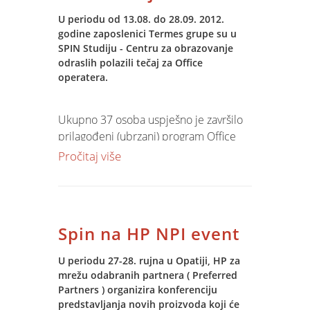
Jupiter Software rješenjima otkupljeno
U periodu od 13.08. do 28.09. 2012.
37% proizvedene pšenice, zahvaljujući
godine zaposlenici Termes grupe su u
novim korisnicima i uspjesima
SPIN Studiju - Centru za obrazovanje
postojećih, bilježimo porast od 6%.
odraslih polazili tečaj za Office
operatera.
Specijaliziranim i integriranim Jupiter
Software modulima za otkupom,
Ukupno 37 osoba uspješno je završilo
obračunom i skladištenjem žitarica ove
prilagođeni (ubrzani) program Office
godine otkupom su upravljale tvrtke
Operatera.
Pročitaj više
Žito, Osatina Grupa, Fermopromet,
Zaposlenici Termes grupe su na ovaj
FermoDarda, Danubius, Vupik, PIK
način stekli dodana znanja i vještine za
Vinkovci, Mlin i pekare Sisak, Plodinec,
brže i jednostavnije rješavanje
PPK Valpovo i PP Orahovica.
svakodnevnih poslovnih
Spin na HP NPI event
situacija/problema.
U periodu 27-28. rujna u Opatiji, HP za
mrežu odabranih partnera ( Preferred
Partners ) organizira konferenciju
predstavljanja novih proizvoda koji će