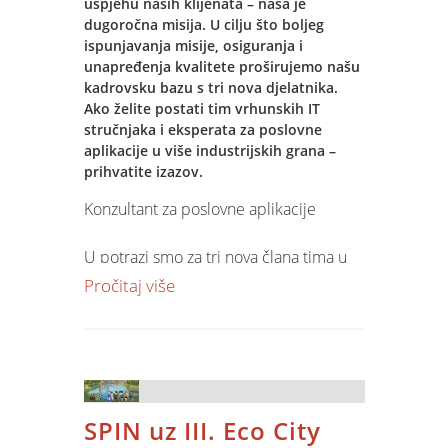
• jednostavniji rad djelatnika
uspjehu naših klijenata – naša je
• automatsku potvrdu uspješne
dugoročna misija. U cilju što boljeg
ispunjavanja misije, osiguranja i
transakcije u POS blagajni.
unapređenja kvalitete proširujemo našu
kadrovsku bazu s tri nova djelatnika.
Sve u jednom uređaju
Ako želite postati tim vrhunskih IT
stručnjaka i eksperata za poslovne
Jupiter Mobile POS aplikacija podržava
aplikacije u više industrijskih grana –
rad na
Teya All-in-One Android
prihvatite izazov.
uređaju
, koji objedinjuje:
Konzultant za poslovne aplikacije
• fiskalnu blagajnu
• kartično plaćanje
U potrazi smo za tri nova člana tima u
• ugrađeni termalni pisač računa.
domeni –
maloprodaja, veleprodaja
Pročitaj više
Jedan uređaj omogućuje izdavanje
i nabava-skladište
. Kao Spinov
računa, prihvat gotovinskih i kartičnih
konzultant svakodnevno ćeš istraživati
plaćanja te ispis računa, što ga čini
poslovne modele, a jedan od tvojih
idealnim rješenjem za trgovine,
zadataka bit će i kreiranje novih
ugostiteljstvo, mobilnu prodaju i
rješenja poslovnih procesa i softverske
terenski rad.
SPIN uz III. Eco City
podrške.