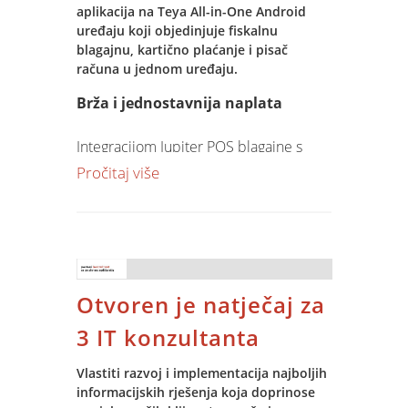
aplikacija na Teya All-in-One Android
uređaju koji objedinjuje fiskalnu
blagajnu, kartično plaćanje i pisač
računa u jednom uređaju.
Brža i jednostavnija naplata
Integracijom Jupiter POS blagajne s
Teya EFT-POS terminalom iznos računa
Pročitaj više
automatski se prenosi na terminal,
čime se uklanja potreba za ručnim
unosom i smanjuje mogućnost
pogrešaka.
Otvoren je natječaj za
Prednosti integracije uključuju:
• automatski prijenos iznosa na EFT-
3 IT konzultanta
POS terminal
• bržu obradu kartičnih plaćanja
Vlastiti razvoj i implementacija najboljih
• manje pogrešaka pri naplati
informacijskih rješenja koja doprinose