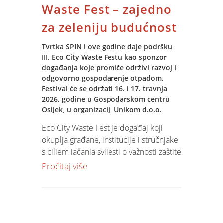
Zašto Teya?
Waste Fest – zajedno
Ako si proaktivna i timski orijentirana
za zeleniju budućnost
osoba, idealan si kandidat za ovu
Teya nudi moderna rješenja za prihvat
poziciju.
kartičnih plaćanja s naglaskom na
Tvrtka SPIN i ove godine daje podršku
jednostavnost korištenja i učinkovitost
III. Eco City Waste Festu kao sponzor
Cijeli tekst natječaja pročitaj na
linku
poslovanja. Korisnicima su na
događanja koje promiče održivi razvoj i
raspolaganju brzo procesiranje
odgovorno gospodarenje otpadom.
transakcija, pregled prometa putem
Festival će se održati 16. i 17. travnja
2026. godine u Gospodarskom centru
mobilne aplikacije, redovita softverska
Osijek, u organizaciji Unikom d.o.o.
ažuriranja te isplata sredstava već
sljedeći radni dan, sukladno
Eco City Waste Fest je događaj koji
ugovorenim uvjetima.
okuplja građane, institucije i stručnjake
s ciljem jačanja svijesti o važnosti zaštite
Moderna naplata za suvremeno
okoliša te poticanja konkretnih
Pročitaj više
poslovanje
promjena u svakodnevnim navikama.
Kroz edukativne i interaktivne sadržaje,
Integracijom Jupiter Software POS
festival
približava teme održivosti široj
sustava i Teya rješenja korisnici
publici i potiče aktivno sudjelovanje
dobivaju pouzdano, moderno i