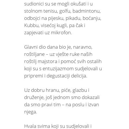
sudionici su se mogli okušati i u
stolnom tenisu, golfu, badmintonu,
odbojci na pijesku, pikadu, boćanju,
Kubbu, visećoj kugli, pa čak i
zapjevati uz mikrofon.
Glavni dio dana bio je, naravno,
roštiljane – uz vješte ruke naših
roštilj majstora i pomoć svih ostalih
koji su s entuzijazmom sudjelovali u
pripremi i degustaciji delicija.
Uz dobru hranu, piće, glazbu i
druženje, još jednom smo dokazali
da smo pravi tim – na poslu i izvan
njega.
Hvala svima koji su sudjelovali i