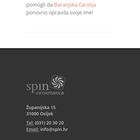
pomogli da
Baranjska čarolija
ponovno opravda svoje ime!
Županijska 15
31000 Osijek
Tel:
(031) 20 30 20
Email:
info@spin.hr